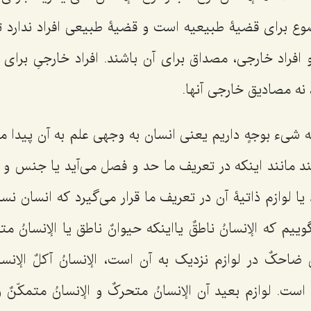
وع برای قضیۀ طبیعیه است و قضیۀ طبیعی افراد ندارد تا
و افراد خارجی، مصداق برای آن باشند. افراد خارجیِ برا
نه مصادیق خارجی آنها.
شیء بوجهٍ داریم یعنی انسان به وجهی علم به آن پیدا می
ند مانند اینکه در تعریف ما حد و فصل می‌آید یا جنس و 
 لوازم ذاتیۀ آن در تعریف ما قرار می‌گیرد که انسان نسب
گوییم که
الإنسانُ ناطقٌ
یااینکه
حیوانٌ ناطق
یا
الإنسانُ مت
ُ ضاحکٌ
در لوازم نزدیک به آن است،
الإنسانُ آکلٌ
الإنس
است. لوازم بعید آن
الإنسانُ متحرکٌ
و
الإنسانُ متمکّنٌ 