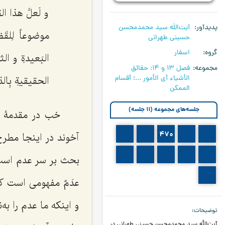
و لَعلَّ هذا الق
پدیدآور
آیت‌اللَه سید محمدمحسن
موضوعاً لِلقَض
حسینی طهرانی
گروه
اسفار
البَعیدةِ و الث
مجموعه
فصل 13 و 14: حقائق
الأشياء أي الأمور ...؛ أقسام
الحقیقیةِ بِالذا
الممکن‏
جلسه‌های مجموعه (11 جلسه)
خب در مقدمۀ 
472
471
470
469
468
آخوند در اینجا مطر
477
476
475
474
473
بحث بر سر عدم است 
478
عدَمٌ
مفهومی است که 
و اینکه ما عدم را ب
توضیحات
آیت‌الله سید محمدمحسن حسینی طهرانی در