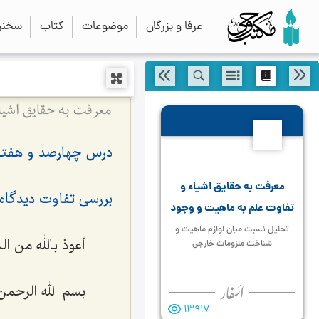
عرفا و بزرگان
موضوعات
کتاب
سخنرا
470
درس چهارصد و هفتا
معرفت به حقایق اشیاء و
بررسی تفاوت دیدگاه 
تفاوت علم به ماهیت و وجود
تحلیل نسبت میان لوازم ماهیت و
أعوذ بالله من ا
شناخت ملزومات خارجی
بسم الله الرحمن 
13917