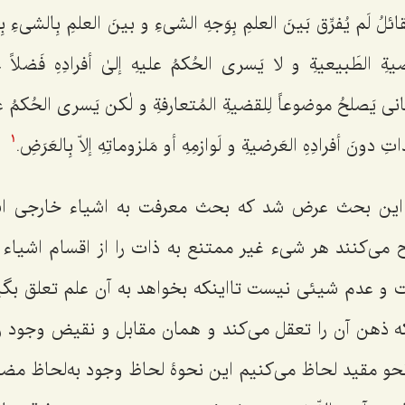
ائلُ لَم یُفرِّق بَینَ العلمِ بِوَجهِ الشی‌ءِ و بینَ العلمِ بِالشی‌ءِ بِو
یةِ الطَبیعیةِ و لا یَسری الحُکمُ علیهِ إلىٰ أفرادِهِ فَضلاً عَن
انی یَصلحُ موضوعاً لِلقضیةِ المُتعارفةِ و لٰکن یَسری الحُکمُ علیه
تِ دونَ أفرادِهِ العَرضیةِ و لَوازمِهِ أو مَلزوماتِهِ إلاّ بِالعَرَضِ.
1
این بحث عرض شد که بحث معرفت به اشیاء خارجی اس
ح می‌کنند هر شیء غیر ممتنع به ذات را از اقسام اشیاء 
و عدم شیئی نیست تااینکه بخواهد به آن علم تعلق بگی
ذهن آن را تعقل می‌کند و همان مقابل و نقیض وجود را
ه‌نحو مقید لحاظ می‌کنیم این نحوۀ لحاظ وجود به‌لحاظ مضاف