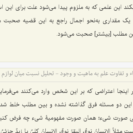
کند این علمی که به ملزوم پیدا می‌شود علت برای این ا
 یک مقداری به‌‌نحو اجمال راجع به این قضیه صحبت می‌
ین مطلب [بیشتر] صحبت می‌شود.
 اینجا اعتراضی که بر این شخص وارد می‌کنند می‌فرماین
ن این دو مسئله فرق گذاشته نشده و بین مطلب خلط شده
 صورت شیء؛ همان صورت مفهومیۀ شیء چه فرض کنید
ست مثلاً
الإنسانُ نوعٌ
،
البقرُ نوعٌ
،
الإنسانُ کلیٌ
یا
زیدٌ جزئیٌ
ا