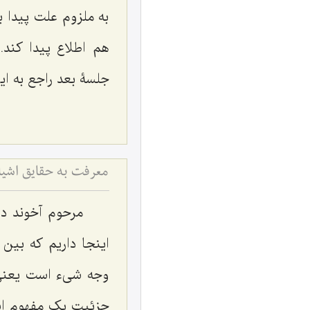
به ملزوم علت پیدا ب
هم اطلاع پیدا کند.
جلسۀ بعد راجع به ا
مرحوم آخوند در
اینجا داریم که بی
وجه شیء است یعنی
جزئیتِ یک مفهوم ا