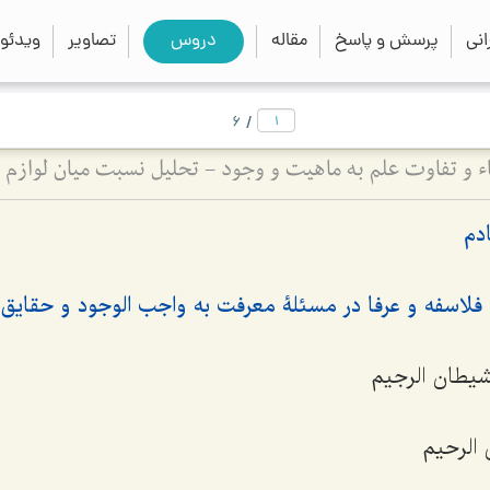
close
search
نی
پرسش و پاسخ
مقاله
دروس
تصاویر
ویدئو
/
6
دم
فلاسفه و عرفا در مسئلۀ معرفت به واجب الوجود و حقایق اش
لشیطان الرجیم
الرحیم‌