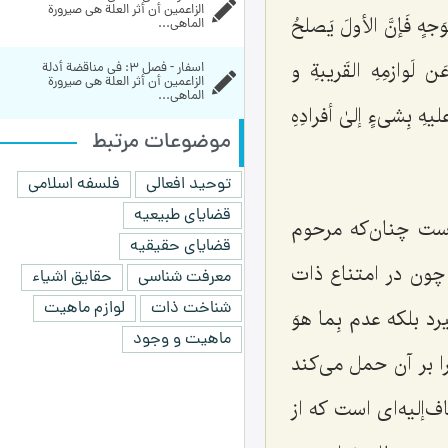
الزاعمين أن أثر العلة هي صيرورة 
َجهٍ فَإنَّ الأولَ یَصلحُ
الماهي...
 لَوازمِهِ القَریبةِ و
اسفار - فصل 3: في مناقضة أدلة 
الزاعمين أن أثر العلة هي صيرورة 
الماهي...
ِ بِشی‌ءٍ إلىٰ أفرادِهِ
موضوعات مرتبط
توحید افعالی
فلسفه اسلامی
قضایای طبیعیه
ت چنان‌که مرحوم
قضایای حقیقیه
چون در امتناع ذات
معرفت شناسی
حقایق اشیاء
شناخت ذات
لوازم ماهیت
رد بلکه عدم
بِما هوَ
ماهیت و وجود
 بر آن حمل می‌کند
‌إلیه‌ای است که از