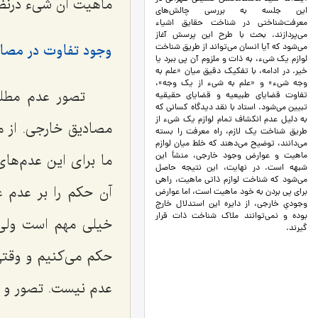
ماهیت آن شیء درنظر 
این جلسه به بررسی چالش‌های
معرفت‌شناختی در شناخت حقایق اشیاء
می‌پردازند. بحث با طرح این پرسش آغاز
وجود تفاوت در مصاد
می‌شود که آیا انسان می‌تواند از طریق شناخت
لوازم یک شیء، به ذات و ملزوم آن پی ببرد یا
خیر. در ادامه، با تفکیک دقیق میان «علم به
وجه شیء» و «علم به شیء از یک وجه»،
تصور عدم مطلق
تفاوت قضایای طبیعیه و قضایای حقیقیه
تبیین می‌شود. استاد با نقد دیدگاه کسانی که
به دلیل عدم انکشاف تمام لوازم یک شیء از
مصادیق خارجی. از م
طریق شناخت یک لازم، راه معرفت را بسته
می‌دانند، توضیح می‌دهند که خلط میان لوازم
ما برای این عدم‌های
ماهیت و عوارض وجود خارجی، منشأ این
شبهه است. در نهایت، این نتیجه حاصل
می‌شود که شناخت لوازم ذاتی ماهیت، راهی
آن حکم را بر عدم 
برای پی بردن به خود ماهیت است، اما عوارض
وجودیِ خارجی، از دایره این استدلال خارج
بوده و نمی‌توانند ملاک شناخت ذات قرار
خیلی مهم است ولی 
گیرند.
حکم می‌کنیم و وقتی
عدم نیست. تصور و م