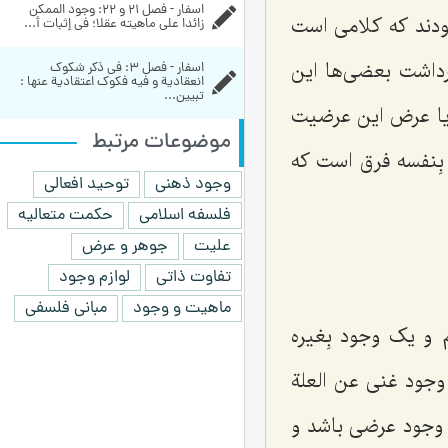
اسفار - فصل 21 و 22: وجود الممكن 
ودند که کلامی است
زائدا علی ماهيته عقلا؛ في إثبات أ...
داشت بعضی‌ها این
اسفار - فصل 3: في ذكر شكوك 
انعقادية و فيه فكوك اعتقادية عنها : 
تبیین...
 یا عرض این عرضیت
موضوعات مرتبط
بِنفسه
فرق است که
وجود ذهنی
توحید افعالی
فلسفه اسلامی
حکمت متعالیه
علیت
جوهر و عرض
تفاوت ذاتی
لوازم وجود
ماهیت و وجود
مبانی فلسفی
 و یک وجود بِغیره
وجود غنی عن العلة
 وجود عرضی باشد و