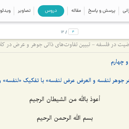
close
search
نی
پرسش و پاسخ
مقاله
دروس
تصاویر
ویدئو
/
12
یت در فلسفه - تبیین تفاوت‌های ذاتی جوهر و عرض در کلا
و چهارم
ر جوهر لنفسه و العرض عرض لنفسه
» با تفکیک «لنفسه» و
أعوذ بالله من الشیطان الرجیم
بسم الله الرحمن الرحیم