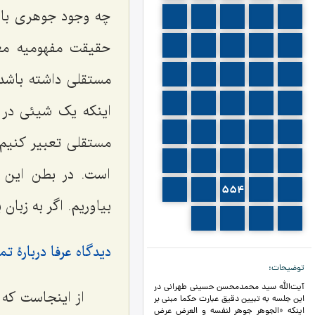
چه وجود جوهری باشد
526
525
524
523
522
حقیقت مفهومیه مع
531
530
529
528
527
536
535
534
533
532
مستقلی داشته باشد
541
540
539
538
537
اینکه یک شیئی در ذ
546
545
544
543
542
مستقلی تعبیر کنیم.
551
550
549
548
547
است. در بطن این د
556
555
554
553
552
بیاوریم. اگر به زبان 
560
559
558
557
دیدگاه عرفا دربارۀ 
توضیحات
آیت‌الله سید محمدمحسن حسینی طهرانی در
از اینجاست که ب
این جلسه به تبیین دقیق عبارت حکما مبنی بر
اینکه «الجوهر جوهر لنفسه و العرض عرض