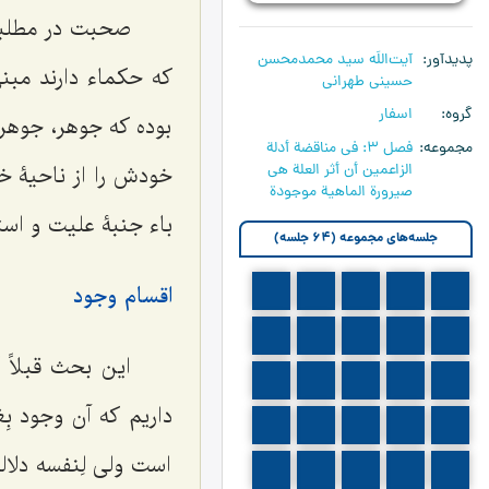
صحبت در مطلبی 
پدیدآور
آیت‌اللَه سید محمدمحسن
که حکماء دارند مبن
حسینی طهرانی
گروه
اسفار
بوده که جوهر، جوهر
مجموعه
فصل 3: في مناقضة أدلة
الزاعمين أن أثر العلة هي
خودش را از ناحیۀ خو
صيرورة الماهية موجودة
باء جنبۀ علیت و استغ
جلسه‌های مجموعه (64 جلسه)
اقسام وجود
501
500
499
498
497
506
505
504
503
502
این بحث قبلاً 
511
510
509
508
507
داریم که آن وجود ب
516
515
514
513
512
است ولی لِنفسه دلا
521
520
519
518
517