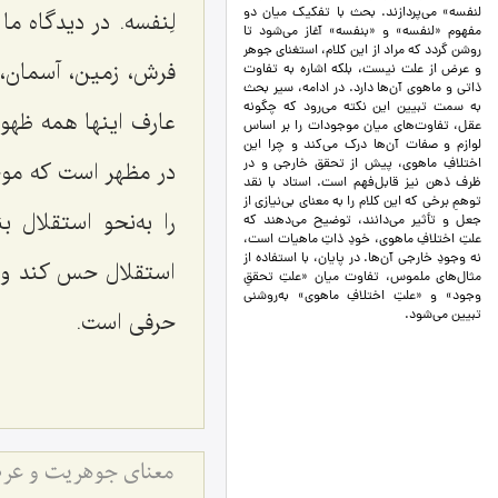
لنفسه» می‌پردازند. بحث با تفکیک میان دو
لِنفسه. در دیدگاه م
مفهوم «لنفسه» و «بنفسه» آغاز می‌شود تا
روشن گردد که مراد از این کلام، استغنای جوهر
فرش، زمین، آسمان، 
و عرض از علت نیست، بلکه اشاره به تفاوت
ذاتی و ماهوی آن‌ها دارد. در ادامه، سیر بحث
به سمت تبیین این نکته می‌رود که چگونه
عارف اینها همه ظهو
عقل، تفاوت‌های میان موجودات را بر اساس
لوازم و صفات آن‌ها درک می‌کند و چرا این
اختلافِ ماهوی، پیش از تحقق خارجی و در
در مظهر است که موج
ظرف ذهن نیز قابل‌فهم است. استاد با نقد
توهمِ برخی که این کلام را به معنای بی‌نیازی از
را به‌نحو استقلال 
جعل و تأثیر می‌دانند، توضیح می‌دهند که
علتِ اختلافِ ماهوی، خودِ ذاتِ ماهیات است،
نه وجودِ خارجی آن‌ها. در پایان، با استفاده از
استقلال حس کند ولک
مثال‌های ملموس، تفاوت میان «علتِ تحققِ
وجود» و «علتِ اختلافِ ماهوی» به‌روشنی
حرفی است.
تبیین می‌شود.
معنای جوهریت و عرض