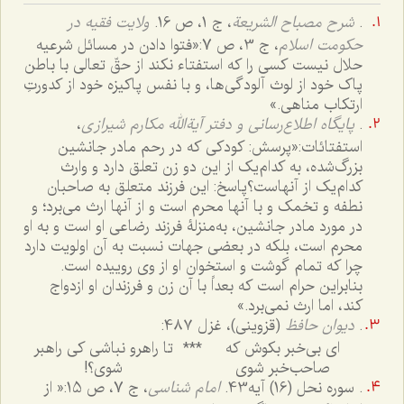
.
شرح مصباح الشریعة
، ج 1، ص 16.
ولایت فقیه در
حکومت اسلام
، ج 3، ص 7:
«فتوا دادن در مسائل شرعیه
حلال نیست کسى را که استفتاء نکند از حقّ تعالى با باطن
پاک خود از لوث آلودگی‌ها، و با نفس پاکیزه خود از کدورتِ
ارتکاب مناهى.»
.
پایگاه اطلاع‌رسانی و دفتر آیةالله مکارم شیرازی
،
استفتائات:
«پرسش: کودکی که در رحم مادر جانشين
بزرگ‌شده، به کدام‌یک از اين دو زن تعلق دارد و وارث
کدام‌یک از آنهاست؟
پاسخ: اين فرزند متعلق به صاحبان
نطفه و تخمک و با آنها محرم است و از آنها ارث می‌برد؛ و
در مورد مادر جانشين، به‌منزلۀ فرزند رضاعى او است و به او
محرم است، بلکه در بعضى جهات نسبت به آن اولويت دارد
چرا که تمام گوشت و استخوان او از وى روييده است.
بنابراين حرام است که بعداً با آن زن و فرزندان او ازدواج
کند، اما ارث نمی‌برد.»
.
دیوان حافظ
(قزوینی)، غزل 4۸۷:
ای بی‌خبر بکوش که
***
تا راهرو نباشی کی راهبر
صاحب‌خبر شوی
شوی؟!
. سوره نحل (16) آیه43.
امام شناسى
، ج ‌7، ص 15:
« از