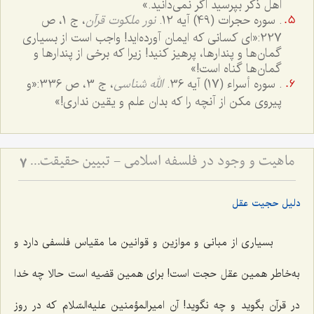
اهل ذکر بپرسید اگر نمی‌دانید.»
. سوره حجرات (49) آیه 12.
نور ملکوت قرآن
، ج ‌1، ص
227:
«اى کسانى که ايمان آورده‌ايد! واجب است از بسيارى
گمان‌ها و پندارها، پرهيز کنيد! زيرا که برخى از پندارها و
گمان‌ها گناه است!»
. سوره أسراء (17) آیه 36.
الله شناسى
، ج ‌3، ص 336:
«و
پیروی مکن از آنچه را که بدان علم و يقين ندارى!»
ماهیت و وجود در فلسفه اسلامی - تبیین حقیقت ماهیت و نسبت آن با وجود و آثار خارجی
7
دلیل حجیت عقل
بسیاری از مبانی و موازین و قوانین ما مقیاس فلسفی دارد و
به‌خاطر همین عقل حجت است! برای همین قضیه است حالا چه خدا
در قرآن بگوید و چه نگوید! آن امیرالمؤمنین علیه‌السّلام که در روز