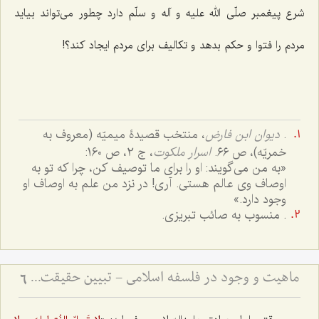
شرع پیغمبر صلّی الله علیه و آله و سلّم دارد چطور‌ می‌تواند بیاید
مردم را فتوا و حکم بدهد و تکالیف برای مردم ایجاد کند؟!
.
دیوان ابن فارض
، منتخب قصیدۀ میمیّه (معروف به
خمریّه)، ص ٦٦.
اسرار ملکوت
، ج 2، ص 160:
«به من می‌گویند: او را برای ما توصیف کن، چرا که تو به
اوصاف وی عالم هستی. آری! در نزد من علم به اوصاف او
وجود دارد.»
. منسوب به صائب تبریزی.
ماهیت و وجود در فلسفه اسلامی - تبیین حقیقت ماهیت و نسبت آن با وجود و آثار خارجی
6