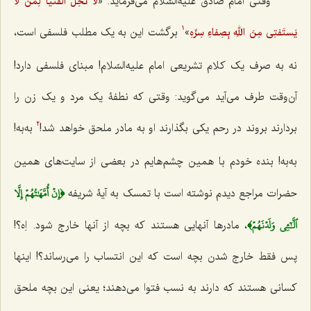
وقتی امام صادق‌ علیه‌السّلام می‌فرماید: «
لا تَحِلّ الفُتیا لِمَن لا
»
برگشت این به یک مطلب فلسفی است،
یَستَفتِى مِنَ اللهِ بِصِفاءِ سِرِّهِ
1
نه به صرف یک کلام تشریعی امام علیه‌السّلام! مبنای فلسفی دارد!
آن‌وقت طرف می‌آید‌ می‌گوید: وقتی که نطفۀ یک مرد و یک زن را
بردارند بروند در رحم یکی بگذارند او به مادر ملحق خواهد شد!
به‌به!
2
به‌به! بنده خودم با همین چشم‌هایم در بعضی از سایت‌های همین
﴿إِنۡ أُمَّهَٰتُهُمۡ إِلَّا
حضرات مراجع دیدم نوشته است با تمسک به آیۀ شریفه
ٱلَّٰٓـِٔي وَلَدۡنَهُمۡ﴾
، مادرها آنهایی هستند که بچه از آنها خارج شود. اِه؟!
پس فقط خارج شدن بچه است که این انتساب را‌ می‌رساند؟! اینها
کسانی هستند که دارند به نسب فتوا می‌دهند؛ یعنی این بچه ملحق