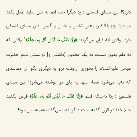
‌دارد؟! این مبنای فلسفی دارد دیگر! خب آدم به ظن نباید عمل بکند
دو دوتا چهارتا! ظن یعنی تخیل و خیال و گمان. این مبنای فلسفی
﴿وَلَا تَقۡفُ مَا لَيۡسَ لَكَ بِهِۦ عِلۡمٌ﴾
دارد. وقتی آیۀ قرآن می‌گوید:
وقتی که
6
به علم یقین نسبت به یک مطلبی [داشتی و] توانستی قسم حضرت
عباس علیه‌السّلام را بخوری آن‌وقت برو به دیگری بگو. آن مفاسدی
که به‌پا‌ می‌شود همۀ اینها به پای تو نوشته‌ می‌شود! این مبنای
﴿وَلَا تَقۡفُ
مَا لَيۡسَ لَكَ بِهِۦ عِلۡمٌ﴾
فلسفی دارد! نه‌اینکه فقط
فرض بکنید
حالا خدا در قرآن گفته است دیگر! نه،‌ نمی‌گفت هم همین بود!