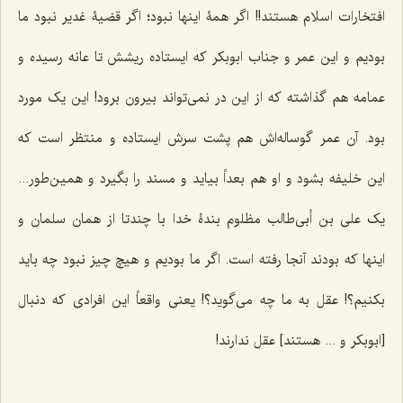
افتخارات اسلام هستند!! اگر همۀ اینها نبود؛ اگر قضیۀ غدیر نبود ما
بودیم و این عمر و جناب ابوبکر که ایستاده ریشش تا عانه رسیده و
عمامه هم گذاشته که از این در‌ نمی‌تواند بیرون برود! این یک مورد
بود. آن عمر گوساله‌اش هم پشت ‌سرش ایستاده و منتظر است که
این خلیفه بشود و او هم بعداً بیاید و مسند را بگیرد و همین‌طور...
یک علی ‌بن ‌أبی‌طالب مظلوم بندۀ خدا با چندتا از همان سلمان و
اینها که بودند آنجا رفته است. اگر ما بودیم و هیچ چیز نبود چه باید
بکنیم؟! عقل به ما چه‌ می‌گوید؟! یعنی واقعاً این افرادی که‌ دنبال
[ابوبکر و ... هستند] عقل ندارند!