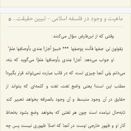
ماهیت و وجود در فلسفه اسلامی - تبیین حقیقت ماهیت و نسبت آن با وجود و آثار خارجی
5
وقتی که از ابن‌فارض سؤال‌ می‌کنند:
یَقولونَ لی: صِفها فأنت بِوَصفِها
***
خبیرٌ أجَل! عِندی بأوصافِها علمُ‌
1
او جواب می‌دهد:
أجَل! عِندی بأوصافِها علمُ!
‌ می‌گوید که بله،‌
می‌دانم ولی آنجا چیزی است که در قالب عبارت‌ نمی‌تواند قرار بگیرد!
مطلب این است! یعنی واضع لغت، لغت و کلمه‌ای که بتواند از
حقایق در آن وجود منبسط و آن وجود بالصرافه‌ بخواهد تعبیر کند
تابه‌حال نیامده است چون هر لغتی که بخواهد وضع بشود به‌لحاظ
آثار او و ظهور خارجی اوست در آنجا که اصلاً ظهوری نیست پس چه