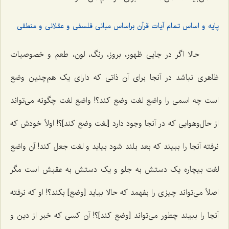
پایه و اساس تمام آیات قرآن براساس مبانی فلسفی و عقلانی و منطقی
حالا اگر در جایی ظهور، بروز، رنگ، لون، طعم و خصوصیات
ظاهری نباشد در آنجا برای آن ذاتی که دارای یک هم‌چنین وضع
است چه اسمی را واضع لغت وضع کند؟! واضع لغت چگونه‌ می‌تواند
از حال‌وهوایی که در آنجا وجود دارد [لغت وضع کند]؟! اولاً خودش که
نرفته آنجا را ببیند که بعد بلند شود بیاید و لغت جعل کند! آن واضع
لغت بیچاره یک دستش به جلو و یک دستش به عقبش است مگر
اصلاً‌ می‌تواند چیزی را بفهمد که حالا بیاید [وضع] بکند؟! او که نرفته
آنجا را ببیند چطور‌ می‌تواند [وضع کند]؟! آن کسی که خبر از دین و