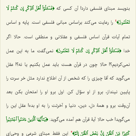
﴿فَسۡ‍َٔلُوٓاْ أَهۡلَ ٱلذِّكۡرِ إِن كُنتُمۡ لَا
بنویسد مبنای فلسفی دارد! آن کسی که
تَعۡلَمُونَ﴾
را رعایت‌ می‌کند براساس مبانی فلسفی است. پایه و اساس
4
تمام آیات قرآن اساس فلسفی و عقلانی و منطقی است. حالا اگر
﴿فَسۡ‍َٔلُوٓاْ أَهۡلَ ٱلذِّكۡرِ إِن كُنتُمۡ لَا تَعۡلَمُونَ﴾
خدا‌
نمی‌گفت ما به این عمل‌
نمی‌کردیم؟! حالا چون در قرآن هست باید عمل بکنیم یا نه؟! عقل‌
می‌گوید که آقا چیزی را که شخص از آن اطلاع ندارد مثل خر سرت را
پایین نینداز، برو از او سؤال کن. اول برو او را امتحان بکن بعد
آن‌وقت برو و همۀ دل، دین، دنیا و آخرتت را به او بده! عقل این را‌
﴿يَٰٓأَيُّهَا ٱلَّذِينَ ءَامَنُواْ ٱجۡتَنِبُواْ
می‌گوید! خب حالا آیۀ قرآن هم آمده‌ می‌گوید:
كَثِيرٗا مِّنَ ٱلظَّنِّ إِنَّ بَعۡضَ ٱلظَّنِّ إِثۡمٞ﴾
این فقط مبنای شرعی و وحی‌ای
5