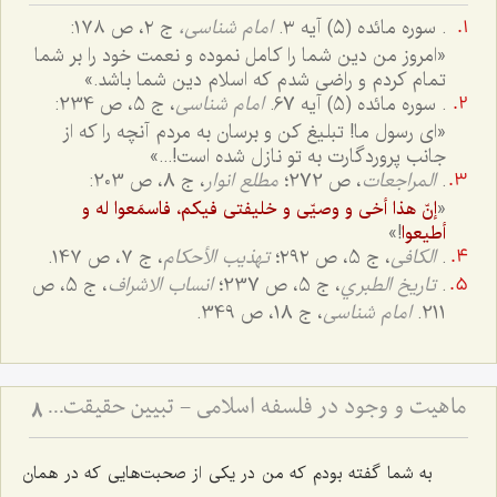
. سوره مائده (٥) آیه ٣.
امام شناسی،
ج ٢، ص ١٧٨:
«امروز من دین شما را کامل نموده و نعمت خود را بر شما
تمام کردم و راضی شدم که اسلام دین شما باشد.»
. سوره مائده (5) آیه 67.
امام شناسی
، ج 5، ص 234:
«اى رسول ما! تبليغ کن و برسان به مردم آنچه را که از
جانب پروردگارت به تو نازل شده است!...»
.
المراجعات
، ص 272؛
مطلع انوار
، ج 8، ص 203:
«
إنّ هذا أخی و وصیّی و خلیفتی فیکم، فاسمَعوا له و
!»
أطیعوا
.
الکافی
، ج 5، ص ۲۹۲؛
تهذیب الأحکام
، ج ۷، ص ۱4۷.
.
تاريخ الطبري
، ج 5، ص 237؛
انساب الاشراف
، ج 5، ص
211.
امام شناسی
، ج 18، ص 349.
ماهیت و وجود در فلسفه اسلامی - تبیین حقیقت ماهیت و نسبت آن با وجود و آثار خارجی
8
به شما گفته بودم که من در یکی از صحبت‌هایی که در همان