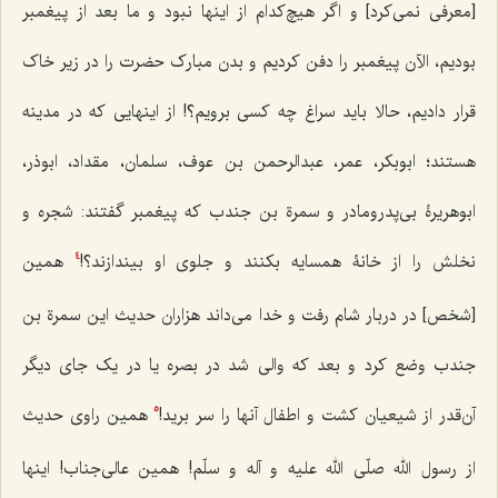
[معرفی نمی‌کرد] و اگر هیچ‌کدام از اینها نبود و ما بعد از پیغمبر
بودیم، الآن پیغمبر را دفن کردیم و بدن مبارک حضرت را در زیر خاک
قرار دادیم، حالا باید سراغ چه کسی برویم؟! از اینهایی که در مدینه
هستند؛ ابوبکر، عمر، عبدالرحمن بن عوف، سلمان، مقداد، ابوذر،
ابوهریرۀ بی‌پدرومادر‌ و سمرة بن جندب که پیغمبر گفتند: شجره و
نخلش را از خانۀ همسایه بکنند و جلوی او بیندازند؟!
همین
4
[شخص] در دربار شام رفت و خدا‌ می‌داند هزاران حدیث این سمرة بن
جندب وضع کرد و بعد که والی شد در بصره یا در یک جای دیگر
آن‌قدر از شیعیان کشت و اطفال آنها را سر‌ ‌برید!
همین راوی حدیث
5
از رسول الله صلّی الله علیه و آله و سلّم! همین عالی‌جناب! اینها