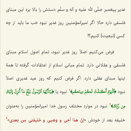
غدیر پیغمبر صلّی الله علیه و آله و سلّم دستش را بالا برد این مبنای
فلسفی دارد حالا اگر امیرالمؤمنین روز غدیر نبود خب ما باید از چه
کسی [تبعیت] کنیم؟!
فرض‌ می‌کنیم اصلاً روز غدیر نبود، تمام اصول اسلام مبنای
فلسفی و عقلانی دارد. تمام مبانی اسلام از اعتقادات گرفته تا همۀ
اینها مبنای عقلی دارد. اگر فرض کنیم که روز عید غدیری اصلاً
﴿ٱلۡيَوۡمَ أَكۡمَلۡتُ لَكُمۡ دِينَكُم﴾
﴿يَٰٓأَيُّهَا ٱلرَّسُولُ بَلِّغۡ مَآ أُنزِلَ إِلَيۡكَ
نبود
نبود یا
1
مِن رَّبِّكَ﴾
نبود در موارد مختلف رسول خدا امیرالمؤمنین را به‌عنوان
2
خلیفه بعد از خودش «
»
إنَّ هذا أخی و وَصّیی و خَلیفَتی مِن بَعدی
3