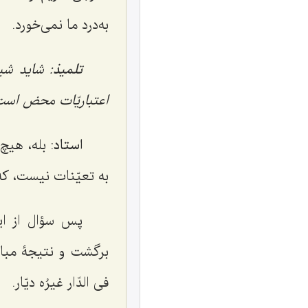
به‌درد ما نمی‌خورد.
تلمیذ
: شاید شی
اعتباریّات محض است
استاد
: بله، هیچ
به تعیّنات نیست، که 
پس سؤال از این
برگشت و نتیجۀ مبان
فی الدّار غیرُه دیّار
.