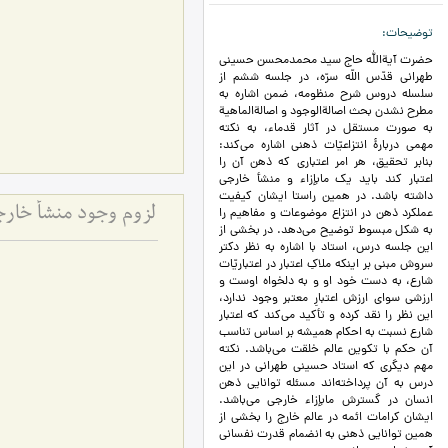
توضیحات
حضرت آیةالله حاج سید محمدمحسن حسینی
طهرانی قدّس اللّه سرّه، در جلسه ششم از
سلسله دروس شرح منظومه، ضمن اشاره به
مطرح نشدن بحث اصالةالوجود و اصالةالماهیة
به صورت مستقل در آثار قدماء، به نکته
مهمی دربارۀ انتزاعیّات ذهنی اشاره می‌کند:
بنابر تحقیق، هر امر اعتباری که ذهن آن را
اعتبار کند باید یک مابإزاء و منشأ خارجی
داشته باشد. در همین راستا ایشان کیفیت
عملکرد ذهن در انتزاع موضوعات و مفاهیم را
به شکل مبسوط توضیح می‌دهد. در بخشی از
این جلسه درس، استاد با اشاره به نظر دکتر
سروش مبنی بر اینکه ملاکِ اعتبار در اعتباریّات
شارع، به دست خود او و به دلخواه اوست و
ارزشی سوای ارزش اعتبارِ معتبر وجود ندارد،
این نظر را نقد کرده و تأکید می‌کند که اعتبار
شارع نسبت به احکام همیشه بر اساس تناسب
آن حکم با تکوین عالم خلقت می‌باشد. نکته
مهم دیگری که استاد حسینی طهرانی در این
درس به آن پرداخته‌اند مسئله توانایی ذهن
انسان در گسترش مابإزاء خارجی می‌باشد.
ایشان کرامات ائمه در عالم خارج را بخشی از
همین توانایی ذهنی به انضمام قدرت نفسانی