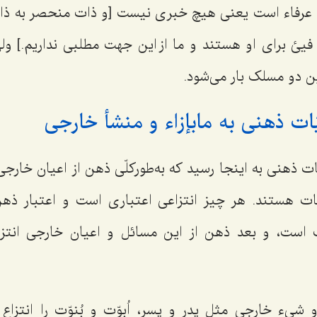
عرفاء است یعنی هیچ خبری نیست [و ذات منحصر به ذات
 فیئ برای او هستند و ما از این جهت مطلبی نداریم.] ول
ن دو مسلک بار می‌شود.
ّات ذهنی به مابإزاء و منشأ خارجی
ات ذهنی به اینجا رسید که به‌طورکلّی ذهن از اعیان خارجی 
یّات هستند. هر چیز انتزاعی اعتباری است و اعتبار ذه
ت، و بعد ذهن از این مسائل و اعیان خارجی انتزا
و شیء خارجی مثل پدر و پسر، اُبوّت و بُنوّت را انتزاع