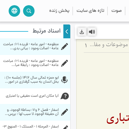
صوت
تازه های سایت
پخش زنده
language
اسناد مرتبط
منظومه - امور عامه - فریده ۱-۱:‌ مباحث 
لزوم وجود منشأ خارجی برای امور اعتباری - تبیین کیفیت عملکرد ذهن در انتزاع موضوعات و مفاهیم
1
عامه - اصالت وجود : بیانی بدی...
منظومه - امور عامه - فریده ۱-۱:‌ مباحث 
عامه - اصالت وجود : رابطۀ میا...
ابو حمزه ثمالی سال 1416 (جلسه 10) : 
بخل انسان به سبب گرفتاری در امور...
آیا مکان امری است حقیقی یا اعتباری
اسفار - فصل 6 و7: بساطة الوجود، و 
باری
أن حقيقة الوجود لا سبب لها : بررس...
اسفار - المرحلة 1 - المسلک 1 - المنهج 3- 