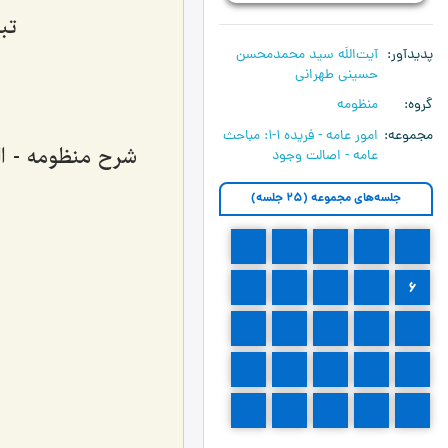
تب
پدیدآور
آیت‌اللَه سید محمدمحسن
حسینی طهرانی
گروه
منظومه
مجموعه
امور عامه - فریده ۱-۱:‌ مباحث
شرح منظومه - الم
عامه - اصالت وجود
جلسه‌های مجموعه (25 جلسه)
5
4
3
2
1
10
9
8
7
6
15
14
13
12
11
20
19
18
17
16
25
24
23
22
21