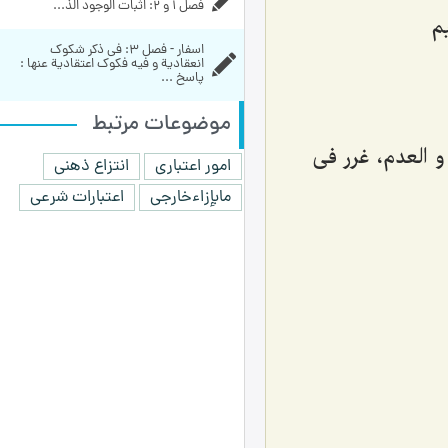
فصل 1 و 2: اثبات الوجود الذ...
م
اسفار - فصل 3: في ذكر شكوك 
انعقادية و فيه فكوك اعتقادية عنها : 
پاسخ ...
موضوعات مرتبط
و العدم، غرر فی
امور اعتباری
انتزاع ذهنی
مابإزاءخارجی
اعتبارات شرعی