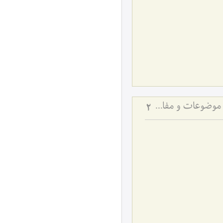
لزوم وجود منشأ خارجی برای امور اعتباری - تبیین کیفیت عملکرد ذهن در انتزاع موضوعات و مفاهیم
2