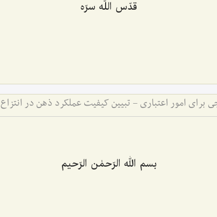
قدّس اللّه سرّه
بسم الله الرّحمٰن الرّحیم