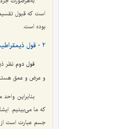
به‌هرصورت جزء
است که قبول تقسیم 
بوده است.
2 - قول ذیمقراطیس
قول دوم
نظر ذیم
و عرض و عمق هستند
بنابراین واحد
که ما می‌بینیم. ایش
جسم عبارت است از آ