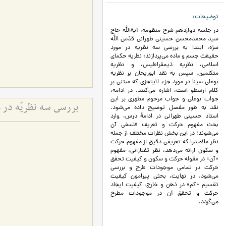
توضیحات
در جلسه دوازدهم شرح منظومه، آیة‌الله حاج
سید محمدمحسن حسینی طهرانی قدّس الله
سرّه، ابتدا به بررسی سه نظریه در مورد
حقیقت جسم و ماده می‌پردازند: نظریه حکمای
اسلامی، نظریه ذیمقراطیس، و نظریه
متکلمین. سپس به نقد ابوریحان بر نظریه
بوعلی سینا در مورد جزء لایتجزیٰ که مبتنی بر
کلام ارسطو است، اشاره می‌کنند. در ادامه،
جواب بوعلی و جواب مرحوم مطهری بر این
بررسی سه نظریّه در 
نقد به طور مفصل توضیح داده می‌شود.
استاد حسینی طهرانی در ادامۀ درس، وارد
بحث مفهوم حرکت و تعریف فلسفی آن
می‌شوند؛ در این بخش نظرات مختلف از جمله
نظر ملاصدرا که تعریفی دقیق از مفهوم حرکت
و سکون ارائه می‌دهد، نظر تفتازانی، مفهوم
«آن» در مقوله حرکت و سکون و کیفیت تحقق
حرکت در تمامی موجودات طرح و بررسی
می‌شود. در نهایت، بحثی پیرامون کیفیت
تقسیم «کم» در ذهن و خارج، کیفیت ایجاد
حرکت و تحقق آن در موجودات مطرح
می‌گردد.