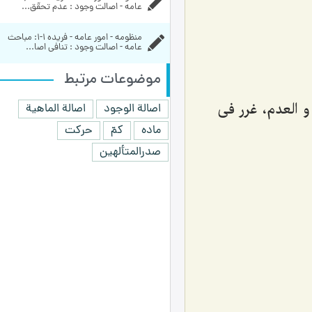
عامه - اصالت وجود : عدم تحقّق...
منظومه - امور عامه - فریده ۱-۱:‌ مباحث 
عامه - اصالت وجود : تنافی اصا...
موضوعات مرتبط
و العدم، غرر فی
اصالة الوجود
اصالة الماهیة
ماده
کمّ
حرکت
صدرالمتألهین