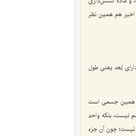
و مادّه کشش‌داری
 اخیر هم همین نظر
رای بُعد یعنی طول
که همین جسمی است
م نیست، بلکه واحدِ
 نیست؛ چون آن جزء