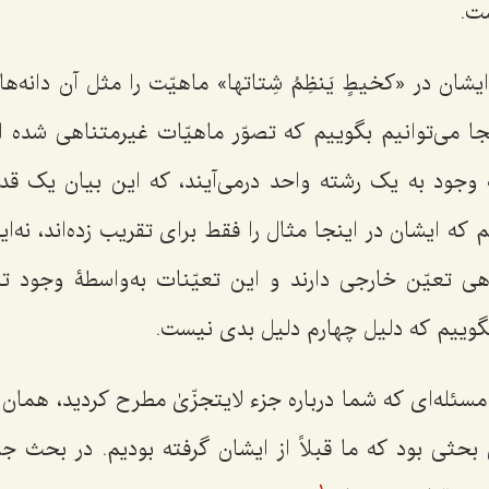
ت.
ایشان در «
کخیطٍ یَنظِمُ شِتاتها
» ماهیّت را مثل آن دانه‌
جا می‌توانیم بگوییم که تصوّر ماهیّات غیرمتناهی شده 
 وجود به یک رشته واحد درمی‌آیند، که این بیان یک 
م که ایشان در اینجا مثال را فقط برای تقریب زده‌اند، نه‌
هی تعیّن خارجی دارند و این تعیّنات به‌واسطۀ وجود تب
بگوییم که دلیل چهارم دلیل بدی نیست.
 مسئله‌ای که شما درباره جزء لایتجزّیٰ مطرح کردید، هما
ی بود که ما قبلاً از ایشان گرفته بودیم. در بحث جزء 