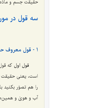
حقیقت جسم و مادّه 
سه قول در مور
1 - قول معروف حکمای اسلامی
قول اول
که قول
است، یعنی حقیقت ما
را هم تصوّر بکنید ب
آب و هویٰ و همین‌طو