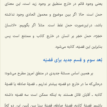
یعنی وجود قائم در خارج منطبق بر وجود زید است، این معنای
حمل است. حالا اگر بین موضوع و محمول اتّحادی وجود نداشته
باشد، در این‌صورت حمل غلط است. مثلاً اگر بگوییم:
«الانسانُ
حَجَرٌ»
، حمل حَجَر بر انسان در خارج کاذب و ممتنع است پس
بنابراین این قضیّه، کاذبه می‌شود.
بُعد سوم و قِسم جدید برای قضیّه
بر همین اساس مسئلۀ جدیدی در منطقِ امروز مطرح می‌شود؛
درحالی‌که ما در خارج دو قضیّه بیشتر نداریم ـ قضیّۀ صادقه یا قضیّۀ
کاذبه ـ آقایان قائل هستند به اینکه ممکن است سه قضیّه داشته
باشیم: قضیّۀ کاذبه، قضیّۀ صادقه، قضیّۀ بینا بین [بین این دو که]