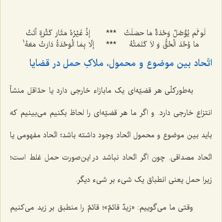
لَو ْلَم یُؤَصَّلْ وَحْدَةٌ مَا حصَلَتْ
***
إذْ غَیْرُهُ مَثَارَ کَثْرَةٍ أتَتْ
مَا وُحِّدَ الْحُقُّ وَ لاَ کَلمَتُهُ
***
إلّا بِمَا الْوَحْدَةُ دَارَتْ مَعَهُ
1
اتّحاد بین موضوع و محمول، ملاکِ حمل در قضایا
به‌طورکلّی هر قضیّه‌ای یک مابازاء خارجی دارد یا حدّاقل منشأ
انتزاع خارجی دارد. و اگر ما هر قضیّه‌ای را لحاظ بکنیم می‌بینیم که
باید بین موضوع و محمول اتّحاد وجود داشته باشد؛ اتّحاد مفهومی یا
اتّحاد مصداقی. چون اگر اتّحاد نباشد در این‌صورت حمل غلط است؛
زیرا حمل یعنی انطباق یک شیء بر شیء دیگر.
وقتی ما می‌گوییم:
«زیدٌ قائمٌ»
؛ قائمٌ را منطبق بر زید می‌کنیم