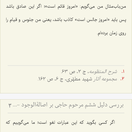
من‌باب‌مثال من می‌گویم: «امروز قائم است»؛ اگر این صادق باشد
پس باید «امروز جالس است» کاذب باشد، یعنی من جلوس و قیام را
روی زمان برده‌ام.
شرح المنظومه
، ج 2، ص 63.
مجموعه آثار
شهید مطهّری، ج 6، ص 162.
بررسی دلیل ششم مرحوم حاجی بر اصالةالوجود - و امکان تحقق قسم سوم قضایا
3
اگر کسی بگوید که این عبارات لغو است؛ ما می‌گوییم که