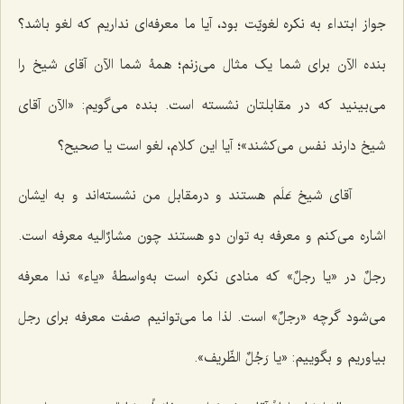
جواز ابتداء به نکره لغویّت بود، آیا ما معرفه‌ای نداریم که لغو باشد؟
بنده الآن برای شما یک مثال می‌زنم؛ همۀ شما الآن آقای شیخ را
می‌بینید که در مقابلتان نشسته است. بنده می‌گویم: «الآن آقای
شیخ دارند نفس می‌کشند»؛ آیا این کلام، لغو است یا صحیح؟
آقای شیخ عَلَم هستند و درمقابل من نشسته‌اند و به ایشان
اشاره می‌کنم و معرفه به توان دو هستند چون مشارٌالیه معرفه است.
رجلٌ در
«یا رجلٌ»
که منادی نکره است به‌واسطۀ «یاء» ندا معرفه
می‌شود گرچه «رجلٌ» است. لذا ما می‌توانیم صفت معرفه برای رجل
بیاوریم و بگوییم: «
یا رَجُلٌ الظّریف»
.