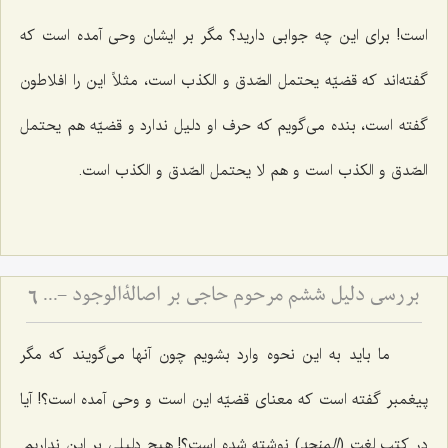
است! برای این چه جوابی دارید؟ مگر بر ایشان وحی آمده است که
گفته‌اند که قضیّه
یحتمل الصّدق و الکذب
است، مثلاً این را افلاطون
گفته است، بنده می‌گویم که حرف او دلیل ندارد و قضیّه هم
یحتمل
الصّدق و الکذب
است و هم
لا یحتمل الصّدق و الکذب
است.
بررسی دلیل ششم مرحوم حاجی بر اصالةالوجود - و امکان تحقق قسم سوم قضایا
6
ما باید به این نحوه وارد بشویم چون آنها می‌گویند که مگر
پیغمبر گفته است که معنای قضیّه این است و وحی آمده است؟! آیا
در کتب لغت (
المنجد
) نوشته شده است؟! هیچ دلیلی بر این نداریم.