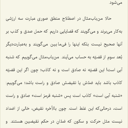
می‌شود.
حالا من‌باب‌مثال در اصطلاح منطق صوری عبارت سه ارزشی
به‌کار می‌برند و می‌گویند که قضایایی داریم که حمل صدق و کذب بر
آنها صحیح نیست بلکه اینها را فی‌ما بین می‌گویند و به‌عبارت‌دیگر
بُعد سوم از قضیّه به حساب می‌آیند. من‌باب‌مثال می‌گوییم که شنبه
آبی است! این قضیّه نه صادق است و نه کاذب؛ چون اگر این قضیّه
کاذب باشد باید ضدّش یا نقیضش صادق و راست باشد؛ می‌گوییم:
«شنبه آبی است» کاذب است پس «شنبه قرمز است» صادق و راست
است، درحالی‌که این غلط است. چون بالأخره نقیض، خالی از اضداد
نیست مثل حرکت و سکون که ضدّانِ در حکم نقیضین هستند. و