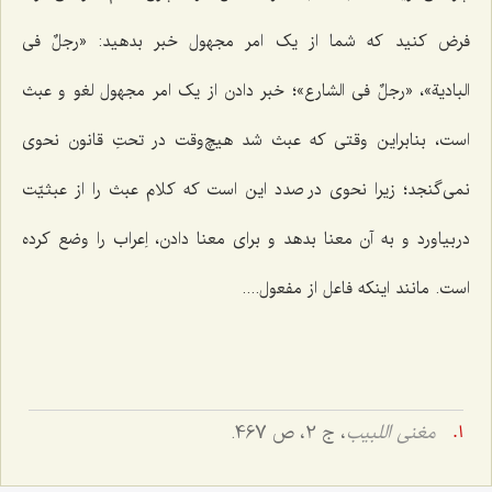
فرض کنید که شما از یک امر مجهول خبر بدهید:
«رجلٌ فی
البادیة»
،
«رجلٌ فی الشارع»
؛ خبر دادن از یک امر مجهول لغو و عبث
است، بنابراین وقتی که عبث شد هیچ‌وقت در تحتِ قانون نحوی
نمی‌گنجد؛ زیرا نحوی در صدد این است که کلام عبث را از عبثیّت
دربیاورد و به آن معنا بدهد و برای معنا دادن، اِعراب را وضع کرده
است. مانند اینکه فاعل از مفعول....
مغنی اللبیب
، ج 2، ص 467.