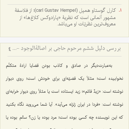
کارل گوستاو همپل (carl Gustav Hempel)؛ از فلاسفۀ
مشهور آلمانی است که نظریۀ «پارادوکس کلاغ‌ها» از
معروف‌ترین نظریّات او می‌باشد.
بررسی دلیل ششم مرحوم حاجی بر اصالةالوجود - و امکان تحقق قسم سوم قضایا
4
به‌عبارت‌دیگر در صادق و کاذب بودن قضایا ارادۀ متکلّم
نخوابیده است؛ مثلاً یک قضیّه‌ای برای خودش است؛ روی دیوار
نوشته است:
«زیدٌ قائم»
؛ زید ایستاده است یا مثلاً روی دیوار خرابه‌ای
نوشته است: «فردا در ایران زلزله می‌آید». آیا شما می‌روید نگاه بکنید
که این نویسنده چه کسی بوده است؛ مرد بوده یا زن؟ سالم بوده یا