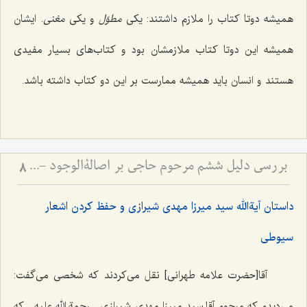
همیشه دوتا کتاب را ملازم داشتند: یکی
مطوّل
و یکی
مغنی
. ایشان
همیشه این دوتا کتاب ملازمشان بود و کتاب‌های بسیار مفیدی
هستند و انسان باید همیشه ممارست بر این دو کتاب داشته باشد.
بررسی دلیل ششم مرحوم حاجی بر اصالةالوجود - و امکان تحقق قسم سوم قضایا
8
داستان آیةالله سید میرزا مهدی شیرازی و حفظ کردن اشعار
سیوطی
آقا[حضرت علامه طهرانی] نقل می‌کردند که شخصی می‌گفت:
می‌دیدم که مرحوم آقا سید میرزا مهدی شیرازی ـ رحمة الله علیه ـ که