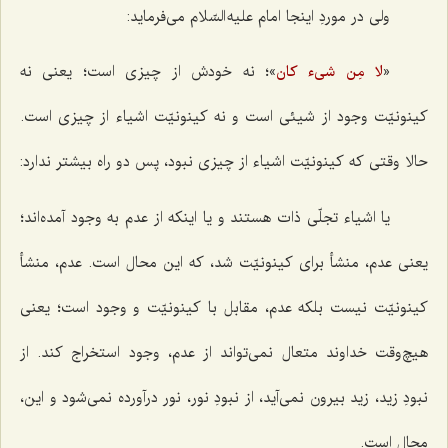
ولی در موردِ اینجا امام علیه السّلام می‌فرماید:
«
»؛ نه خودش از چیزی است؛ یعنی نه
لا مِن شیء کان
کینونیّت وجود از شیئی است و نه کینونیّت اشیاء از چیزی است.
حالا وقتی که کینونیّت اشیاء از چیزی نبود، پس دو راه بیشتر ندارد:
یا اشیاء تجلّی ذات هستند و یا اینکه از عدم به وجود آمده‌اند؛
یعنی عدم، منشأ برای کینونیّت شد، که این محال است. عدم، منشأ
کینونیّت نیست بلکه عدم، مقابل با کینونیّت و وجود است؛ یعنی
هیچ‌وقت خداوند متعال نمی‌تواند از عدم، وجود استخراج کند. از
نبودِ زید، زید بیرون نمی‌آید، از نبودِ نور، نور درآورده نمی‌شود و این،
محال است.