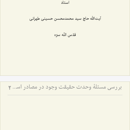
استاد
آیت‌الله حاج سید محمدمحسن حسینی طهرانی
قدّس اللّه سرّه
بررسی مسئلۀ وحدت حقیقت وجود در مصادر اسلامی (4) - ذکر روایات دالّ بر وحدت حقّۀ حقیقیّه
2