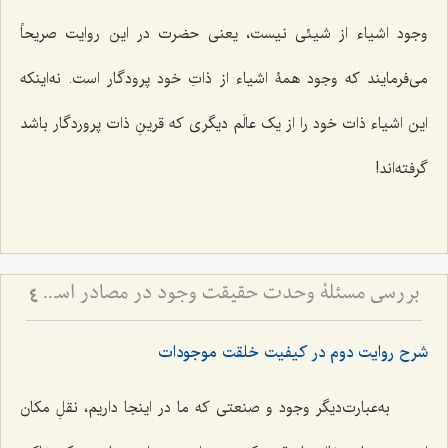
وجود اشیاء از شیئی نیست، یعنی حضرت در این روایت صریحاً
می‌فرمایند که وجود همۀ اشیاء از ذاتِ خود پرودگار است. نه‌اینکه
این اشیاء ذات خود را از یک عالَم دیگری که قرینِ ذات پروردگار باشد
گرفته‌اند!
بررسی مسئلۀ وحدت حقیقت وجود در مصادر اسلامی (4) - ذکر روایات دالّ بر وحدت حقّۀ حقیقیّه
4
شرح روایت دوم در کیفیت خلقت موجودات
به‌عبارت‌دیگر وجود و صنعتی که ما در اینجا داریم، نقلِ مکان