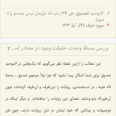
التوحید
للصدوق، ص 97؛
باب انّه عزّوجلّ لیس بجسم و لا
صورة
.
سوره اعراف (7)، آیۀ 143.
بررسی مسئلۀ وحدت حقیقت وجود در مصادر اسلامی (4) - ذکر روایات دالّ بر وحدت حقّۀ حقیقیّه
3
این مطالب را از این نقطه نظر می‌گویم که یک‌وقتی در
التوحید
صدوق برای شما اشکال پیدا نشود که چرا اولاً مرحوم صدوق ـ رحمة
الله علیه ـ در دسته‌بندی، روایات را این‌طرف و آن‌طرف کرده‌اند؛ چون
آن‌طورکه باید و شاید معنای این روایات را نیافته‌اند. و دیگر اینکه در
توجیهات و بیاناتی که خود ایشان در ذیل روایات دارندـ چون فنّ