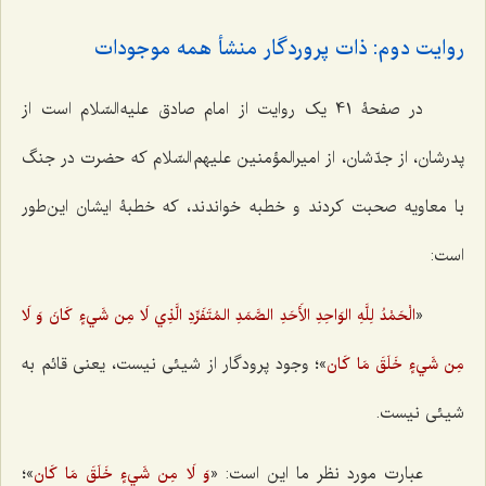
روایت دوم: ذات پروردگار منشأ همه موجودات
در صفحۀ 41 یک روایت از امام صادق علیه السّلام است از
پدرشان، از جدّشان، از امیرالمؤمنین علیهم السّلام که حضرت در جنگ
با معاویه صحبت کردند و خطبه خواندند، که خطبۀ ایشان این‌طور
است:
«
الْحَمْدُ لِلَّهِ الوَاحِدِ الأَحَدِ الصَّمَدِ المُتَفَرِّدِ الَّذِي لَا مِن شَي‌ءٍ كَانَ وَ لَا
»؛ وجود پرودگار از شیئی نیست، یعنی قائم به
مِن شَي‌ءٍ خَلَقَ مَا كَان‌
شیئی نیست.
عبارت مورد نظر ما این است: «
»؛
وَ لَا مِن شَي‌ءٍ خَلَقَ مَا كَان