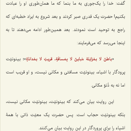
گفت: خدا را یک‌جوری به ما بنما که ما همان‌طوری او را عبادت
بکنیم! حضرت یک قدری صبر کردند و بعد شروع به ایراد خطبه‌ای که
راجع به توحید است نمودند. بعد همین‌طور ادامه می‌دهند تا به
اینجا می‌رسد که می‌فرمایند:
«
»؛ بینونیّت
باطنٌ لا بمُزایَلة مُباینٌ لا بِمَسافَةٍ، قریبٌ لا بمُداناةٍ
پرودگار با اشیاء، بینونیّت مسافتی و مکانی نیست، و او قریب است
اما نه به دُنوّ مکانی.
این روایت بیان می‌کند که بینونیّت، بینونیّت مکانی نیست،
بلکه بینونیّت حجاب است. پس حضرت یک معیّت ذاتی با همۀ
اشیاء را برای پروردگار در این روایت بیان می‌کنند.