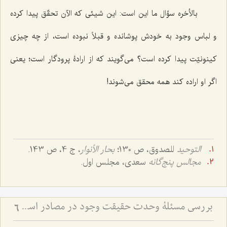
بالأخره سؤال ما این است: این شیئی که الآن تحقّق پیدا کرده
و لباس وجود به خودش پوشانده و قبلاً نبوده است، از چه چیزی
کینونیّت پیدا کرده است؟ می‌گویند که از ارادۀ پرودگار است؛ یعنی
اگر او اراده کند همه محقق می‌شوند!
التوحید
للصدوق، ص 130؛
بحار الأنوار
، ج 4، ص 143.
مجالس پنج‌گانه
سعدی، مجلس اول.
بررسی مسئلۀ وحدت حقیقت وجود در مصادر اسلامی (4) - ذکر روایات دالّ بر وحدت حقّۀ حقیقیّه
6