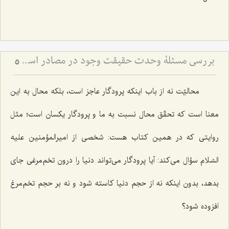
بررسی مسئلۀ وحدت حقیقت وجود در مصادر اسلامی (4) - ذکر روایات دالّ بر وحدت حقّۀ حقیقیّه
5
محالیّت نه از باب اینکه پرودگار عاجز است، بلکه محال به این
معنا است که تحقّق محال نسبت به ما و پرودگار یکسان است؛ مثل
روایتی که در همین کتاب هست: شخصی از امیرالمؤمنین علیه
السّلام سؤال می‌کند: آیا پرودگار می‌تواند دنیا را درون تخم‌مرغی جای
بدهد، بدون اینکه نه از حجم دنیا کاسته شود و نه بر حجم تخم‌مرغ
افزوده شود؟