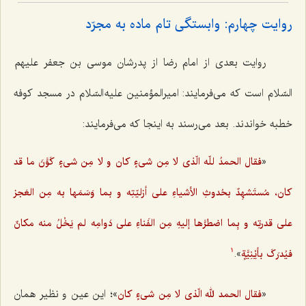
روایت چهارم: وابستگی تام ماده به مجرّد
روایت بعدی از امام رضا از پدرشان موسی بن جعفر علیهم
السّلام است که می‌فرمایند: امیرالمؤمنین علیه السّلام در مسجد کوفه
خطبه خواندند. بعد می‌رسند به اینجا که می‌فرمایند:
«
فقال الحمدُ للّه الّذی لا مِن شی‌ءٍ کان و لا مِن شی‌ءٍ کَوَّنَ ما قد
کان، مُستَشهِدٌ بحُدوثِ الأشیاءِ علی أزلیّتِه و بما وَسَمَها به مِن العَجز
علی قدرتِه و بِما اضطرَّها إلیهِ مِن الفَناءِ علی دَوامِه لم یَخْلُ منه مکانٌ
».
فیُدرَکَ بأیْنِیَّةٍ
1
«
»؛ این عین و نظیر همان
فقال الحمد لله الّذی لا مِن شی‌ءٍ کان