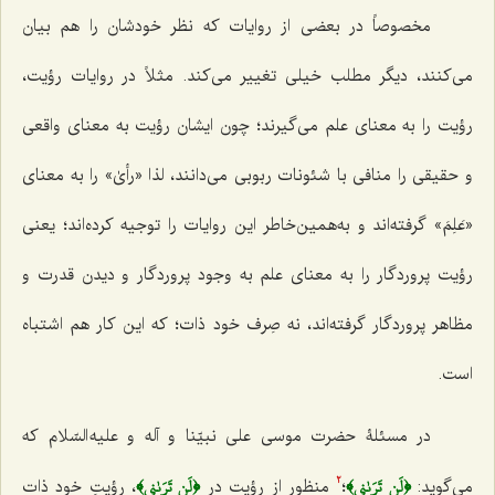
مخصوصاً در بعضی از روایات که نظر خودشان را هم بیان
می‌کنند، دیگر مطلب خیلی تغییر می‌کند. مثلاً در روایات رؤیت،
رؤیت را به معنای علم می‌گیرند؛ چون ایشان رؤیت به معنای واقعی
و حقیقی را منافی با شئونات ربوبی می‌دانند، لذا
«رأیٰ»
را به معنای
«
عَلِمَ
» گرفته‌اند و به‌همین‌خاطر این روایات را توجیه کرده‌اند؛ یعنی
رؤیت پروردگار را به معنای علم به وجود پروردگار و دیدن قدرت و
مظاهر پروردگار گرفته‌اند، نه صِرف خود ذات؛ که این کار هم اشتباه
است.
در مسئلۀ حضرت موسی علی نبیّنا و آله و علیه السّلام که
﴿لَن تَرَىٰنِي﴾
﴿لَن تَرَىٰنِي﴾
می‌گوید:
؛
منظور از رؤیت در
، رؤیتِ خود ذات
2