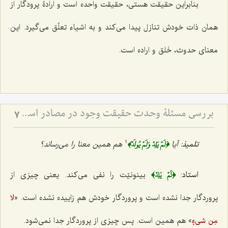
بنابراین حقیقت هستی، حقیقت واحده است و ارادۀ پرودگار از
همان ذات خودش تنازل پیدا می‌کند و به اشیاء تعلّق می‌گیرد. این
معنای حدوث، خَلق و اراده است.
بررسی مسئلۀ وحدت حقیقت وجود در مصادر اسلامی (4) - ذکر روایات دالّ بر وحدت حقّۀ حقیقیّه
7
﴿لَمۡ يَلِدۡ وَلَمۡ يُولَدۡ﴾
تلمیذ
: آیا
هم همین معنا را می‌رساند؟
1
﴿لَمۡ يَلِدۡ﴾
استاد
:
بینونیّت را نفی می‌کند. یعنی چیزی از
پروردگار جدا نشده است و پروردگار خودش هم زاییده نشده است. «
لا
» هم همین است. پس چیزی از پروردگار جدا نمی‌شود.
مِن شیءٍ