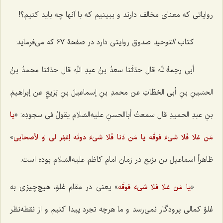
روایاتی که معنای مخالف دارند و ببینیم که با آنها چه باید کنیم؟!
کتاب
التوحید
صدوق روایتی دارد در صفحۀ 67 که می‌فرماید:
أبی رحِمهُ الله قال حدّثَنا سعدُ بنُ عبدِ اللهِ قال حدّثنا محمدُ بنُ
الحسَینِ بنِ أبی الخطّابَ عن محمدِ بنِ إسماعیلَ بنِ بَزیعٍ عن إبراهیمَ
بنِ عبدِ الحمیدِ قال سمعتُ أباالحسنِ علیه السّلام یقولُ فی سجودِه: «
یا
»
مَن عَلا فَلا شی‌ءَ فوقَه یا مَن دَنا فَلا شی‌ءَ دونَه اِغفِر لی وَ لأصحابی
ظاهراً اسماعیل بن بزیع در زمان امام کاظم علیه السّلام بوده است.
«
» یعنی در مقام عُلوّ، هیچ‌چیزی به
یا مَن عَلا فلا شیءَ فوقَه
عُلوِّ کمالی پرودگار نمی‌رسد و ما هرچه تجرد پیدا کنیم و از نقطه‌نظر