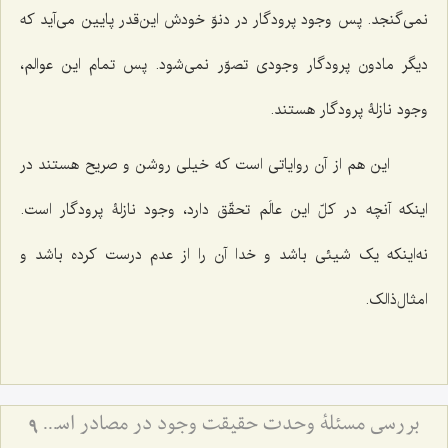
نمی‌گنجد. پس وجود پرودگار در دنوّ خودش این‌قدر پایین می‌آید که
دیگر مادون پرودگار وجودی تصوّر نمی‌شود. پس تمام این عوالم،
وجود نازلۀ پرودگار هستند.
این هم از آن روایاتی است که خیلی روشن و صریح هستند در
اینکه آنچه در کلّ این عالَم تحقّق دارد، وجود نازلۀ پرودگار است.
نه‌اینکه یک شیئی باشد و خدا آن را از عدم درست کرده باشد و
امثال‌ذالک.
بررسی مسئلۀ وحدت حقیقت وجود در مصادر اسلامی (4) - ذکر روایات دالّ بر وحدت حقّۀ حقیقیّه
9