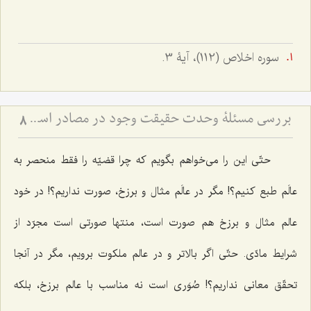
سوره اخلاص (112)، آیۀ 3.
بررسی مسئلۀ وحدت حقیقت وجود در مصادر اسلامی (4) - ذکر روایات دالّ بر وحدت حقّۀ حقیقیّه
8
حتّی این را می‌خواهم بگویم که چرا قضیّه را فقط منحصر به
عالَم طبع کنیم؟! مگر در عالَم مثال و برزخ، صورت نداریم؟! در خود
عالم مثال و برزخ هم صورت است، منتها صورتی است مجرّد از
شرایط مادّی. حتّی اگر بالاتر و در عالم ملکوت برویم، مگر در آنجا
تحقّق معانی نداریم؟! صُوَری است نه مناسب با عالم برزخ، بلکه