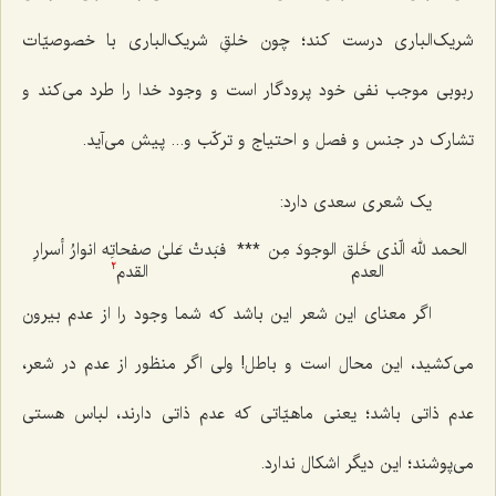
شریک‌الباری درست کند؛ چون خلقِ شریک‌الباری با خصوصیّات
ربوبی موجب نفی خود پرودگار است و وجود خدا را طرد می‌کند و
تشارک در جنس و فصل و احتیاج و ترکّب و... پیش می‌آید.
یک شعری سعدی دارد:
الحمد لله الّذی خَلق الوجودَ مِن
***
فبَدتْ عَلیٰ صفحاتِه انوارُ أسرارِ
العدم
القدم
2
اگر معنای این شعر این باشد که شما وجود را از عدم بیرون
می‌کشید، این محال است و باطل! ولی اگر منظور از عدم در شعر،
عدم ذاتی باشد؛ یعنی ماهیّاتی که عدم ذاتی دارند، لباس هستی
می‌پوشند؛ این دیگر اشکال ندارد.