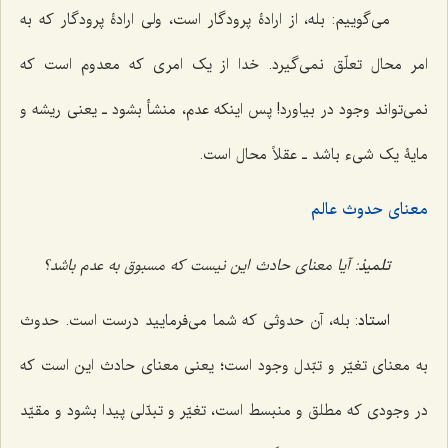
می‌گوییم: بله، از ارادۀ پرودگار است، ولی ارادۀ پرودگار که به
امر محال تعلّق نمی‌گیرد. خدا از یک امری که معدوم است که
نمی‌تواند وجود در بیاورد! پس اینکه عدم، منشأ بشود ـ یعنی ریشه و
مایۀ یک شیء باشد ـ عقلاً محال است.
معنای حدوث عالم
تلمیذ
: آیا معنای حادث این نیست که مسبوق به عدم باشد؟
استاد
: بله، آن حدوثی که شما می‌فرمایید درست است. حدوث
به معنای تغیّر و تبّدل وجود است؛ یعنی معنای حادث این است که
در وجودی که مطلق و منبسط است، تغیّر و تبدّلی پیدا بشود و مقیّد