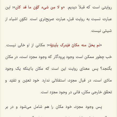
روایتی است که قبلاً دیدیم. «
»؛ این
و لا مِن شی‌ء کَوَّنَ ما قد کان
عبارت نسبت به روایت قبل، عبارت صریح‌تری است. تکوّنِ اشیاء از
شیئی نیست.
«
»؛ مکانی از او خالی نیست.
لم یخلُ منه مکانٌ فیُدرک باَینیّةٍ
خب چطور ممکن است وجود پرودگار که وجود مجرّد است، در مکان
بگنجد؟ پس معنای روایت این است که مکان با اینکه یک وجود
مادّی است، در قبال مجرّد، استقلالی ندارد. خود تعیّن و تقیّد و
تحقّق خارجی مکان، فانی در وجود مجرّد است.
پس وجود مجرّد، خود مکان را هم شامل می‌شود و در بر