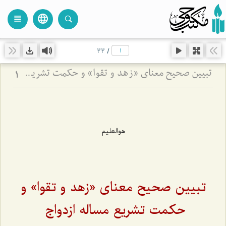
language
view_headline
close
search
22
/
تبیین صحیح معنای «زهد و تقوا» و حکمت تشریع مساله ازدواج
1
هوالعلیم
تبیین صحیح معنای «زهد و تقوا» و
حکمت تشریع مساله ازدواج‌‌ ‌‌‌‌‌