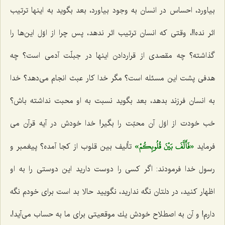
بیاورد، احساس در انسان به وجود بیاورد، بعد بگوید به اینها ترتیب
اثر نده!!، وقتی كه انسان ترتیب اثر ندهد، پس چرا از اوّل این‌ها را
گذاشته؟ چه مقصدی از قراردادن اینها در جبلّت آدمی است؟ چه
هدفی پشت این مسئله است؟ مگر خدا كار عبث انجام می‌دهد؟ خدا
به انسان فرزند بدهد، بعد بگوید نسبت به او محبت نداشته باش؟
خب خودت از اوّل آن محبّت را بگیر! خدا خودش در آیه قرآن می
«فَأَلَّفَ بَيْنَ قُلُوبِكُمْ»
فرماید
تألیف بین قلوب از كجا آمده؟ پیغمبر و
رسول خدا فرمودند: اگر كسی را دوست دارید این دوستی را به او
اظهار كنید، در دلتان نگه ندارید، نگویید حالا بد است برای خودم نگه
دارم! و آن به اصطلاح خودش یك موقعیتی برای ما به حساب می‌آید!،