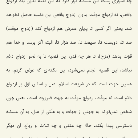
چه اسراری پشت این مسئله قرار دارد كه این نكته بدون یك ازدواج
واقعی، نه ازدواج موقّت بدون ازدواج واقعی این قضیه حاصل نخواهد
شد، یعنی اگر كسی تا پایان عمرش هم ازدواج كند (ازدواج موقت)
صد تا، دویست تا، سیصد تا، صد هزار تا، البته اگر برسد و خدا هم
قوّت بدهد (مزاح)، تا هر چه قدر، این قضیه تا به نحو ازدواج دائم
نباشد، این قضیه انجام نمی‌شود، این نكته‌ای كه عرض كردم، به
همین جهت است كه در شریعت اسلام اصل و اساس اوّل بر ازدواج
دائم است نه موقّت، ازدواج موقّت به جهت ضرورت است، یعنی چون
شخص نمی‌تواند به جهتی از جهات و به علّتی از علل، به آن مسئله
دسترسی پیدا بكند، حالا چه مثنی و چه ثلاث و رباع، آن دیگر