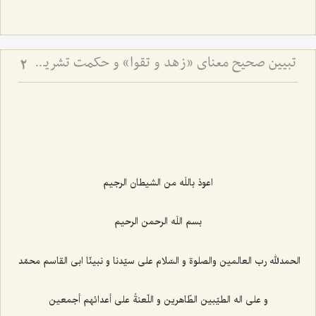
تبیین صحیح معنای «زهد و تقوا» و حکمت تشریع مساله ازدواج
2
اعوذ باللَه من الشيطان الرجيم‌
بسم اللَه الرحمن الرحيم‌
الحمدلله رب العالمين والصلوة و السّلام على سيّدنا و نبينّا ابى القاسم محمّد
و على اله الطيّبين الطّاهرين و اللّعنةُ على أعدائهم أجمعين‌