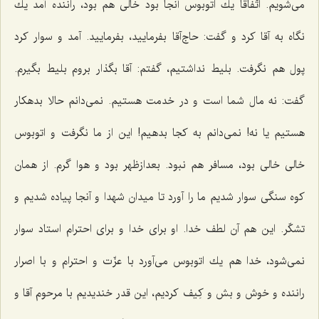
می‌شویم. اتّفاقاً یك اتوبوس آنجا بود خالی هم بود، راننده آمد یك
نگاه به آقا كرد و گفت: حاج‌آقا بفرمایید، بفرمایید. آمد و سوار كرد
پول هم نگرفت. بلیط نداشتیم، گفتم: آقا بگذار بروم بلیط بگیرم.
گفت: نه مال شما است و در خدمت هستیم. نمی‌دانم حالا بدهكار
هستیم یا نه! نمی‌دانم به كجا بدهیم! این از ما نگرفت و اتوبوس
خالی خالی بود، مسافر هم نبود. بعدازظهر بود و هوا گرم. از همان
كوه سنگی سوار شدیم ما را آورد تا میدان شهدا و آنجا پیاده شدیم و
تشكّر. این هم آن لطف خدا. او برای خدا و برای احترام استاد سوار
نمی‌شود، خدا هم یك اتوبوس می‌آورد با عزّت و احترام و با اصرار
راننده و خوش و بش و كِیف كردیم، این قدر خندیدیم با مرحوم آقا و