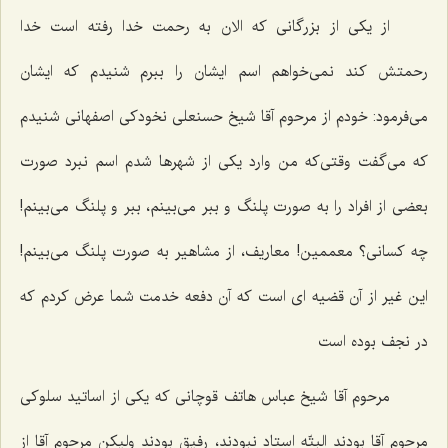
از یكی از بزرگانی كه الان به رحمت خدا رفته است خدا
رحمتش كند نمی‌خواهم اسم ایشان را ببرم شنیدم كه ایشان
می‌فرمود: خودم از مرحوم آقا شیخ حسنعلی نخودكی اصفهانی شنیدم
كه می‌گفت وقتی‌كه من وارد یكی از شهرها شدم اسم نبرد صورت
بعضی از افراد را به صورت پلنگ و ببر می‌بینم، ببر و پلنگ می‌بینم!
چه كسانی؟ معممین! معاریف، از مشاهیر به صورت پلنگ می‌بینم!
این غیر از آن قضیه ای است كه آن دفعه خدمت شما عرض كردم كه
در نجف بوده است
مرحوم آقا شیخ عباس هاتف قوچانی كه یكی از اساتید سلوكی
مرحوم آقا بودند البتّه استاد نبودند، رفیق بودند ولیكن مرحوم آقا از