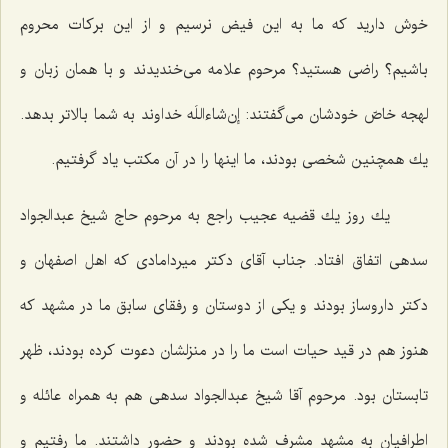
خوش دارید كه ما به این فیض نرسیم و از این بركات محروم
باشیم؟ راضی هستید؟ مرحوم علامه می‌خندیدند و با همان زبان و
لهجه خاصّ خودشان می‌گفتند: إن‌شاءاللَه خداوند به شما بالاتر بدهد.
یك همچنین شخصی بودند، ما اینها را در آن مكتب یاد گرفتیم.
یك روز یك قضیه عجیب راجع به مرحوم حاج شیخ عبدالجواد
سدهی اتفاق افتاد. جناب آقای دكتر میردامادی كه اهل اصفهان و
دكتر داروساز بودند و یكی از دوستان و رفقای سابق ما در مشهد كه
هنوز هم در قید حیات است ما را در منزلشان دعوت كرده بودند، ظهر
تابستان بود. مرحوم آقا شیخ عبدالجواد سدهی هم به همراه عائله و
اطرافیان به مشهد مشرف شده بودند و حضور داشتند. ما رفتیم و