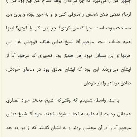
جلوی من را می‌گیرد كه چرا در فلان برهه صلاح من این بود من را
ارجاع بدهی فلان شخص را معرّفی كنی و او به خیر بوده و برای من
مصلحت بوده است. چرا كتمان كردی؟ چرا این كار را كردی؟ اینها
همه حساب است. مرحوم آقا شیخ عبّاس هاتف قوچانی اهل این
حرفها و این مسائل نبود اهل صدق بود. تعبیری كه مرحوم آقا از
ایشان می‌آوردند این بود كه ایشان صادق بود در مدعای خودش،
صادق بود در رفتار خودش.
با یك واسطه شنیدم كه وقتی‌كه آشیخ محمّد جواد انصاری
همدانی رحمت اللَه علیه به نجف مشرّف شدند، خود آقا شیخ عبّاس
مرحوم آقا را در آن مجلس بردند و به ایشان گفتند كه از این به بعد