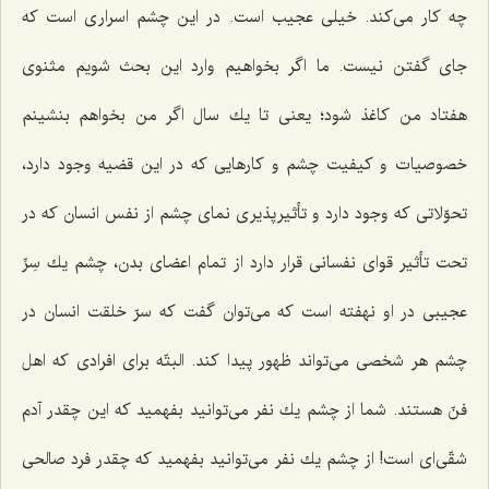
چه كار می‌كند. خیلی عجیب است. در این چشم اسراری است كه
جای گفتن نیست. ما اگر بخواهیم وارد این بحث شویم مثنوی
هفتاد من كاغذ شود؛ یعنی تا یك سال اگر من بخواهم بنشینم
خصوصیات و كیفیت چشم و كارهایی كه در این قضیه وجود دارد،
تحوّلاتی كه وجود دارد و تأثیرپذیری نمای چشم از نفس انسان كه در
تحت تأثیر قوای نفسانی قرار دارد از تمام اعضای بدن، چشم یك سِرِّ
عجیبی در او نهفته است كه می‌توان گفت كه سرّ خلقت انسان در
چشم هر شخصی می‌تواند ظهور پیدا كند. البتّه برای افرادی كه اهل
فنّ هستند. شما از چشم یك نفر می‌توانید بفهمید كه این چقدر آدم
شقّی‌ای است! از چشم یك نفر می‌توانید بفهمید كه چقدر فرد صالحی