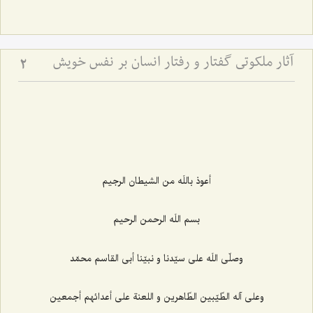
آثار ملکوتی گفتار و رفتار انسان بر نفس خویش
2
أعوذ باللَه من الشيطان الرجيم‌
بسم اللَه الرحمن الرحيم‌
وصلّى اللَه على سيّدنا و نبيّنا أبى القاسم محمّد
وعلى آله الطّيّبين الطّاهرين و اللعنة على أعدائهم أجمعين‌