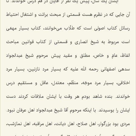
ایشان یك سال، پیش یك نفر از آقایان در قم درس خواندند. تا
آن جایی كه در نظرم هست قسمتی از مبحث برائت و اشتغال احتیاط
رسائل كتاب اصولی است كه طلّاب می‌خوانند، كتاب بسیار مهمّی
است مربوط به شیخ انصاری و قسمتی از كتاب قوانین مباحث
الفاظ، عامّ و خاص، مطلق و مقید پیش مرحوم شیخ عبدالجواد
سدهی اصفهانی رحمه اللَه علیه كه بسیار مرد نازنین، بسیار مرد
اخلاقی، بسیار مرد موجّه، منظّم، معتدل، عاقل و مستقیم درس
خواندند. بنده شاهد بودم هر وقت با ایشان ملاقات كردند دست
ایشان را بوسیدند. با اینكه مرحوم آقا شیخ عبدالجواد اهل عرفان نبود.
مردی بود بزرگوار، اهل صلاح، اهل دیانت، اهل مراقبه، اهل نمازشب،