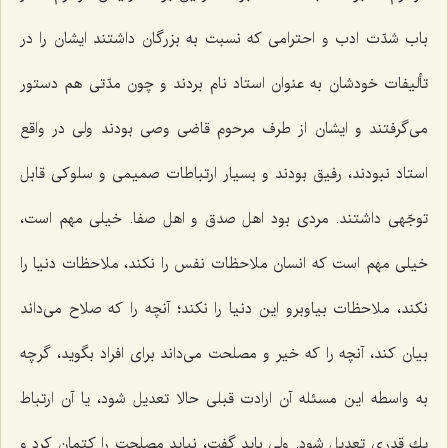
باب شدّت ادب و احترامی كه نسبت به بزرگان داشتند ایشان را در
تألیفات خودشان به عنوان استاد نام بردند و چون مدّتی هم دستور
می‌گرفتند و ایشان از طرف مرحوم قاضی وصی بودند ولی در واقع
استاد نبودند، رفیق بودند و بسیار ارتباطات صمیمی و سلوكی قابل
توجّهی داشتند. مردی بود اهل صدق و اهل صفا. خیلی مهم است،
خیلی مهم است كه انسان ملاحظات نفس را نكند، ملاحظات دنیا را
نكند، ملاحظات بیاوبرو این دنیا را نكند؛ آنچه را كه صلاح می‌داند
بیان كند، آنچه را كه خیر و مصلحت می‌داند برای افراد بگوید، گرچه
به واسطه این مسئله آن ارادت قبلی حالا تعدیل شود، یا آن ارتباط
یك قدری تعدیل شود. ولی باید گفت، نباید مصلحت را كتمان كرد و