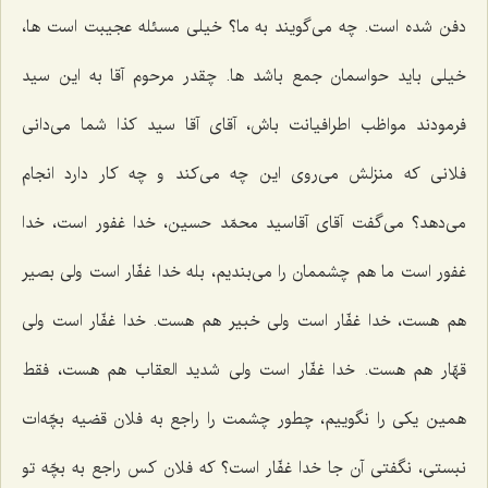
دفن شده است. چه می‌گویند به ما؟ خیلی مسئله عجیبت است ها،
خیلی باید حواسمان جمع باشد ها. چقدر مرحوم آقا به این سید
فرمودند مواظب اطرافیانت باش، آقای آقا سید كذا شما می‌دانی
فلانی كه منزلش می‌روی این چه می‌كند و چه كار دارد انجام
می‌دهد؟ می‌گفت آقای آقاسید محمّد حسین، خدا غفور است، خدا
غفور است ما هم چشممان را می‌بندیم، بله خدا غفّار است ولی بصیر
هم هست، خدا غفّار است ولی خبیر هم هست. خدا غفّار است ولی
قهّار هم هست. خدا غفّار است ولی شدید العقاب هم هست، فقط
همین یكی را نگوییم، چطور چشمت را راجع به فلان قضیه بچّه‌ات
نبستی، نگفتی آن جا خدا غفّار است؟ كه فلان كس راجع به بچّه تو