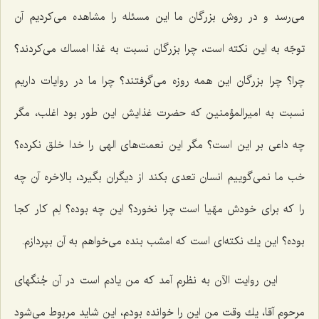
می‌رسد و در روش بزرگان ما این مسئله را مشاهده می‌كردیم آن
توجّه به این نكته است، چرا بزرگان نسبت به غذا امساك می‌كردند؟
چرا؟ چرا بزرگان این همه روزه می‌گرفتند؟ چرا ما در روایات داریم
نسبت به امیرالمؤمنین كه حضرت غذایش این طور بود اغلب، مگر
چه داعی بر این است؟ مگر این نعمت‌های الهی را خدا خلق نكرده؟
خب ما نمی‌گوییم انسان تعدی بكند از دیگران بگیرد، بالاخره آن چه
را كه برای خودش مهّیا است چرا نخورد؟ این چه بوده؟ لِم كار كجا
بوده؟ این یك نكته‌ای است كه امشب بنده می‌خواهم به آن بپردازم.
این روایت الآن به نظرم آمد كه من یادم است در آن جُنگهای
مرحوم آقا، یك وقت من این را خوانده بودم، این شاید مربوط می‌شود