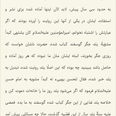
به حدود سی سال پیش، لابد الآن اینها آماده شده برای نشر و
استفاده، ایشان در یكی از آنها این روایت را آورده بودند كه اگر
عبارتش را اشتباه نخوانم، امیرالمؤمنین علیه‌السّلام كان یشتهی كبداً
مشوّیةً: یك جگر گوسفند كباب شده، حضرت دلشان خواست كه
روزی جگر بخورند، البته ایشان مثل ما نبوده كه هر روز آماده و
حاصل باشد ببینید چه بوده كه این اصلًا یك روایت شده، تبدیل به
یك خبر شده، فقال للحسن یهیی‌ء له كبداً مشویه به امام حسن
علیه‌السّلام فرمود كه اگر می‌شود یك روز ما را خانه‌ات دعوت كن و
خلاصه یك غذایی از این جگر كباب شده گوسفند به ما بده. فمضی
علیه سنةٌ یك سال از این قضّیه گذشت، حالا چه مسائلی پیش آمد