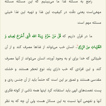
راجع به مسئله غذا ما می‌بینیم كه این مسئله مسئله
مهمّی‌است یعنی دقّت در كیفیت این غذا و تهیه این غذا خیلی
مسئله مهم است.
قُلْ مَنْ حَرَّمَ زِينَةَ اللَه الَّتِي أَخْرَجَ لِعِبادِهِ وَ
ما در قرآن داریم كه‌
الطَّيِّباتِ مِنَ الرِّزْقِ‌
، انسان خب می‌تواند از غذاها مصرف كند و از آن
1
طیبّاتی كه خدا برای او به وجود آورده، انسان می‌تواند از آنها مصرف
كند و این افرادی كه خب دارای یك نوع تحجّر هستند و خشك
مقدسی هستند و تصوّر بر این است كه حتماً باید از آن جنس ردی و
پست نعمت‌های الهی باید استفاده كرد اینها همه ناشی از كوته فكری
آنها و نفهمی آنها نسبت به این مسائل هست ولی آن چه كه به نظر