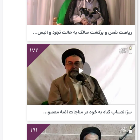
ریاضت نفس و برگشت سالک به حالت تجرد و انبس...
172
سرّ انتساب گناه به خود در مناجات ائمۀ معصو...
191