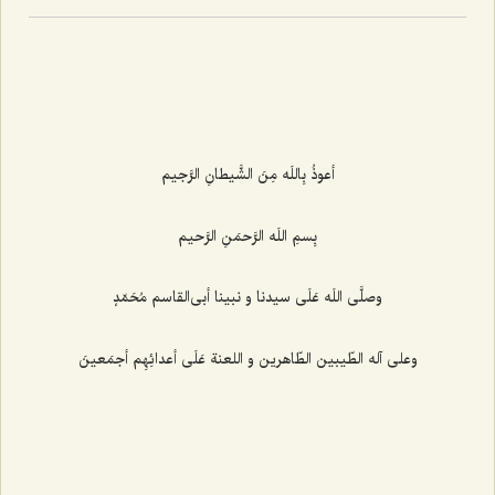
أعوذُ بِاللَه مِنَ الشَّیطانِ الرَّجیم‌
بِسمِ اللَه الرَّحمَنِ الرَّحیم‌
وصلَّى اللَه عَلَى سیدنا و نبینا أبى‌القاسم مُحَمّدٍ
وعلى آله الطّیبین الطّاهرین و اللعنة عَلَى أعدائِهِم أجمَعینَ‌