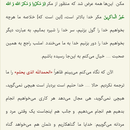
(وَ مَكرُوا وَ مَكرَ اللَه وَ اللَه
مکن. این‌ها همه عرض شد که منظور از مکر
خَيرُ الْماكرِينَ‌
مکر خدا بالاتر است، [این است که‌] خلاصه ما هرچه
بخواهیم خدا را گول بزنیم، سر خدا را شیره بمالیم، به عبارت دیگر
بخواهیم خدا را دور بزنیم خدا به ما می‌خندد. امشب راجع به همین
صحبت .... خیال می‌کنم به این‌جا رسیده باشیم.
الآن که نگاه می‌کنم می‌بینم ظاهراً
را ما
«الحمداللَه الذى یحلم»
ترجمه نکردیم. حالا .... خدا حلیم است بردبار است هیچی نمی‌گوید،
هیچی نمی‌گوید، هی مجال می‌دهد هر کاری می‌خواهیم انجام
بدهیم هم انجام می‌دهیم. و جالب هم اینجاست یک وقتی مرد و
مردانه می‌گوییم: خدایا ما گناهکاریم و دلمان هم می‌خواهد گناه