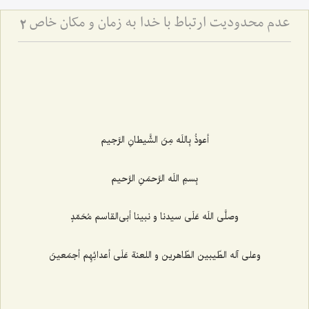
عدم محدودیت ارتباط با خدا به زمان و مكان خاص
2
أعوذُ بِاللَه مِنَ الشَّیطانِ الرَّجیم‌
بِسمِ اللَه الرَّحمَنِ الرَّحیم‌
وصلَّى اللَه عَلَى سیدنا و نبینا أبى‌القاسم مُحَمّدٍ
وعلى آله الطّیبین الطّاهرین و اللعنة عَلَى أعدائِهِم أجمَعینَ‌