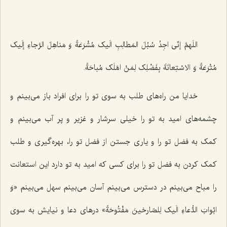
اللَهمَّ إنّى اجِدُ سُبُلَ المَطالِبِ الَیک مُشْرَعَةً وَ مَناهِلَ الرَّجاءِ إلَیک
مُتْرَعَةً وَ الاسْتِعانَةَ بِفَضْلِک لِمَنْ امَّلَک مُباحَةً.
خدایا من راه‌های طلب به سوی تو را برای افراد باز می‌بینم و
چشمه‌های امید به تو را خیلی سرشار و غزیر و پر آب می‌بینم و
کمک به فضل تو را و یاری جستن از فضل تو را، بهره‌گیری و طلب
کمک کردن به فضل تو را برای کسی که امید به تو دارد این استعانت
را مباح می‌بینم در دسترس می‌بینم آسان می‌بینم سهل می‌بینم‌
«وَ
ابْوابَ الدُّعاءِ الَیک لِلصّارخینَ مَفْتُوحَةً»
درهای دعا و نیایش به سوی