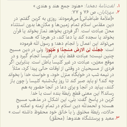
لغت‌نامۀ دهخدا
: «هنود: جمع هند و هندی.»
مهرتابان
، ص ٧٦ و ٧٧:
«[علاّمۀ طباطبائی] می‌فرمودند: روزی به کربن گفتم: در
دین مقدّس اسلام تمام زمین‌ها و مکان‌ها بدون استثناء
محلّ عبادت است. اگر فردی بخواهد نماز بخواند یا قرآن
بخواند یا سجده کند یا دعا کند، در هرجا که هست
می‌تواند این اعمال را انجام دهد؛ و رسول اللَه فرموده
است:
. ولی در دین مسیح
جُعِلَتْ لِىَ الارْضُ مَسْجِدًا وَ طَهُورًا
چنین نیست؛ عبادت فقط باید در کلیسا انجام گیرد و در
موقع معیّن، عبادت در غیر کلیسا باطل است. بنابراین اگر
فردی از مسیحیان در وقتی از اوقات حالی پیدا کرد، مثلاً
در نیمه شب در خوابگاه منزل خود، و خواست خدا را بخواند
چه کند؟ او باید صبر کند تا روز یک‌شنبه کلیسا را چون باز
کنند، بیاید در آنجا و برای دعا در آنجا حضور به هم
رساند؟! این معنی قطع رابطۀ بنده است با خدا.
کربن در پاسخ گفت: بلی، این اشکال در مذهب مسیح
هست؛ و الحمدللّه دین اسلام در تمام ازمنه و امکنه و
حالات، رابطۀ مخلوق را با خالق خود محفوظ داشته است.»
معبد و پرستشگاه هندوها. (محقّق)