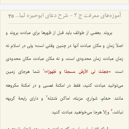
آموزه‌های معرفت ج 3 - شرح دعای ابوحمزه ثمالی
35
بروند. بعضی از طوائف باید قبل از ظهرها برای عبادت بروند و
اصلاً زمان و مکان عبادت آنها در چنین وقتی است؛ ولی در اسلام نه
زمان عبادت زمان محدودی است، و نه مکان عبادت مکان محدودی
است.
؛
شما هرجای زمین
«جُعِلتْ لی الأرضُ مسجدًا و طَهورًا»
1
می‌توانید عبادت کنید، فقط در امکنۀ غصبی و در امکنۀ مکروهه
مانند: حمّام، شوارع، مزبله، اماکن مُنتِنَه
و دارای رایحۀ کریهه
2
نباشد،
و إلاّ هرجا می‌خواهید عبادت کنید.
3