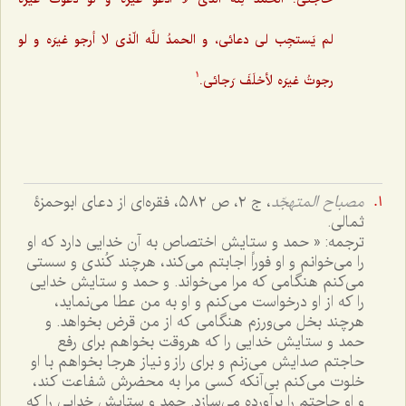
لم یَستجِب لی دعائی، و الحمدُ للَّه الّذی لا أرجو غیرَه و لو
رجوتُ غیرَه لأخلَفَ رَجائی.
1
مصباح المتهجّد
، ج ٢، ص ٥٨٢، فقره‌ای از دعای ابوحمزۀ
ثمالی.
ترجمه: « حمد و ستایش اختصاص به آن خدایی دارد که او
را می‌خوانم و او فوراً اجابتم می‌کند، هرچند کُندی و سستی
می‌کنم هنگامی که مرا می‌خواند. و حمد و ستایش خدایی
را که از او درخواست می‌‌کنم و او به من عطا می‌نماید،
هرچند بخل می‌ورزم هنگامی که از من قرض بخواهد. و
حمد و ستایش خدایی را که هروقت بخواهم برای رفع
حاجتم صدایش می‌زنم و برای راز و نیاز هرجا بخواهم با او
خلوت می‌کنم بی‌آنکه کسی مرا به محضرش شفاعت کند،
و او حاجتم را برآورده می‌سازد. حمد و ستایش خدایی را که