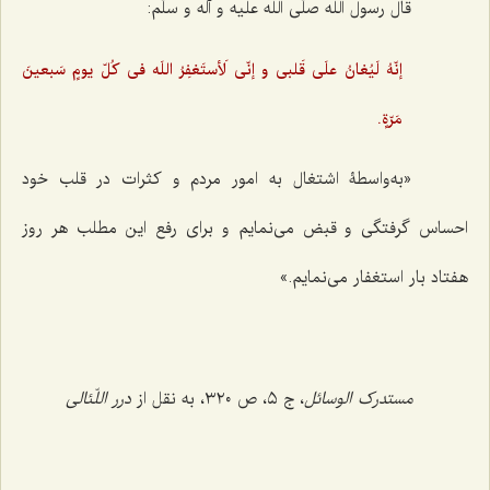
قال رسول اللَه صلّی اللَه علیه و آله و سلّم:
إنّهُ لَیُغانُ علَی قَلبی و إنّی لَأستَغفِرُ اللَه فی کُلّ یومٍ سَبعینَ
مَرّةٍ.
«به‌واسطۀ اشتغال به امور مردم و كثرات در قلب خود
احساس گرفتگى و قبض مى‌نمايم و براى رفع اين مطلب هر روز
هفتاد بار استغفار مى‌نمايم.»
مستدرک الوسائل
، ج ٥، ص ٣٢٠، به نقل از
درر اللّئالی