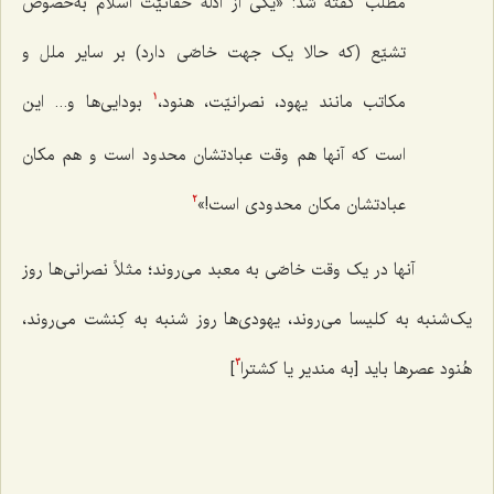
مطلب گفته شد: «یکی از ادلّۀ حقّانیّت اسلام به‌خصوص
تشیّع (که حالا یک جهت خاصّی دارد) بر سایر ملل و
مکاتب مانند یهود، نصرانیّت، هنود،
بودایی‌ها و... این
1
است که آنها هم وقت عبادتشان محدود است و هم مکان
عبادتشان مکان محدودی است!»
2
آنها در یک وقت خاصّی به معبد می‌روند؛ مثلاً نصرانی‌ها روز
یک‌شنبه به کلیسا می‌روند، یهودی‌ها روز شنبه به کِنشت می‌روند،
هُنود عصرها باید [به مندیر یا کشترا
]
3