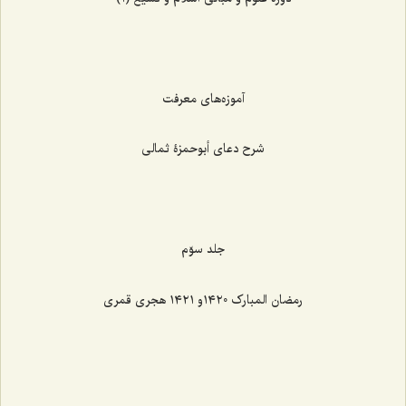
آموزه‌های معرفت
شرح دعای أبوحمزۀ ثمالی
جلد سوّم
رمضان المبارک ١٤٢٠و ١٤٢١ هجری قمری