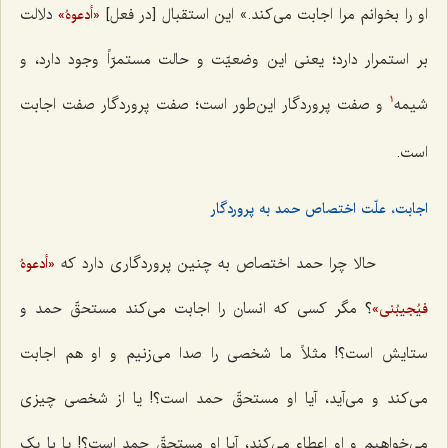
او را بخوانم مرا اجابت می‌کند.» این استقبال [در فعل]
دلالت
«أدعوهُ»
بر استمرار دارد؛ یعنی این وضعیّت و حالت مستمرّاً وجود دارد، و
شیمه
و صفت پروردگار این‌طور است؛ صفت پروردگار صفت اجابت
1
است.
اجابت، علّت اختصاص حمد به پروردگار
حالا چرا حمد اختصاص به چنین پروردگاری دارد که
«أدعوهُ
؟ مگر کسی که انسان را اجابت می‌کند مستحقّ حمد و
فیُجیبُنی»
ستایش است؟! مثلاً ما شخصی را صدا می‌زنیم و او هم اجابت
می‌کند و می‌آید، آیا او مستحقّ حمد است؟! یا از شخصی چیزی
می‌خواهیم و او اعطاء می‌کند، آیا او مستحقّ حمد است؟! یا با یک