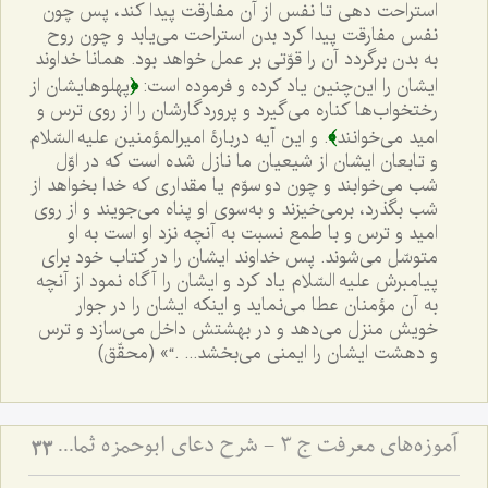
استراحت دهی تا نفس از آن مفارقت پیدا کند، پس چون
نفس مفارقت پیدا کرد بدن استراحت می‌یابد و چون روح
به بدن برگردد آن را قوّتی بر عمل خواهد بود. همانا خداوند
﴿
ایشان را این‌چنین یاد کرده و فرموده است:
پهلوهایشان از
رختخواب‌ها کناره می‌گیرد و پروردگارشان را از روی ترس و
﴾
امید می‌خوانند
. و این آیه دربارۀ امیرالمؤمنین علیه السّلام
و تابعان ایشان از شیعیان ما نازل شده است که در اوّل
شب می‌خوابند و چون دو سوّم یا مقداری که خدا بخواهد از
شب بگذرد، برمی‌خیزند و به‌سوی او پناه می‌جویند و از روی
امید و ترس و با طمع نسبت به آنچه نزد او است به او
متوسّل می‌شوند. پس خداوند ایشان را در کتاب خود برای
پیامبرش علیه السّلام یاد کرد و ایشان را آگاه نمود از آنچه
به آن مؤمنان عطا می‌نماید و اینکه ایشان را در جوار
خویش منزل می‌دهد و در بهشتش داخل می‌سازد و ترس
و دهشت ایشان را ایمنی می‌بخشد... .“» (محقّق)
آموزه‌های معرفت ج 3 - شرح دعای ابوحمزه ثمالی
33