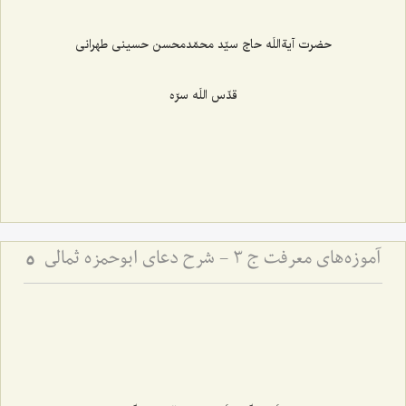
حضرت آیةاللَه حاج سیّد محمّدمحسن حسینی طهرانی
قدّس اللَه سرّه
آموزه‌های معرفت ج 3 - شرح دعای ابوحمزه ثمالی
5