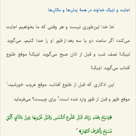
اجابت و لبّیک خداوند در همۀ زمان‌‌ها و مکان‌ها
امّا خدا این‌طوری نیست و هر وقتی که ما بخواهیم اجابت
می‌کند؛ اگر ساعت دو یا سه بعد از ظهر او را صدا کنیم، می‌گوید:
لبّیک! نصف شب و قبل از اذان صبح می‌گوید: لبّیک! موقع طلوع
آفتاب می‌گوید: لبّیک!
این اذکاری که قبل از طلوع آفتاب، موقع غروب خورشید،
1
موقع ظهر و قبل از ظهر وارد شده است،
برای چیست؟ می‌فرماید:
2
﴿وَسَبِّحۡ بِحَمۡدِ رَبِّكَ قَبۡلَ طُلُوعِ ٱلشَّمۡسِ وَقَبۡلَ غُرُوبِهَا وَمِنۡ ءَانَآيِٕ ٱلَّيۡلِ
فَسَبِّحۡ وَأَطۡرَافَ ٱلنَّهَارِ﴾
.
3