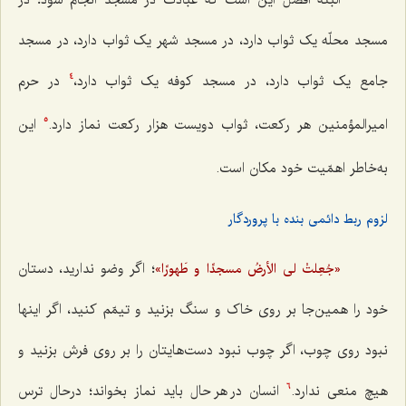
البتّه افضل این است که عبادت در مسجد انجام شود؛ در
مسجد محلّه یک ثواب دارد، در مسجد شهر یک ثواب دارد، در مسجد
جامع یک ثواب دارد، در مسجد کوفه یک ثواب دارد،
در حرم
4
امیرالمؤمنین هر رکعت، ثواب دویست هزار رکعت نماز دارد.
این
5
به‌خاطر اهمّیت خود مکان است.
لزوم ربط دائمی بنده با پروردگار
؛ اگر وضو ندارید، دستان
«جُعِلتْ لی الأرضُ مسجدًا و طَهورًا»
خود را همین‌جا بر روی خاک و سنگ بزنید و تیمّم کنید، اگر اینها
نبود روی چوب، اگر چوب نبود دست‌هایتان را بر روی فرش بزنید و
هیچ منعی ندارد.
انسان در هر حال باید نماز بخواند؛ درحال ترس
6