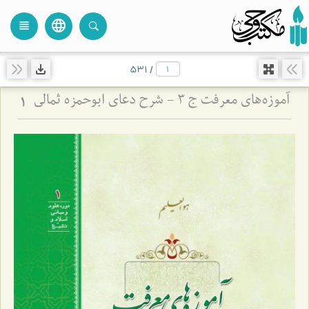
language
view_headline
close
search
531
/
آموزه‌های معرفت ج 3 - شرح دعای ابوحمزه ثمالی
1