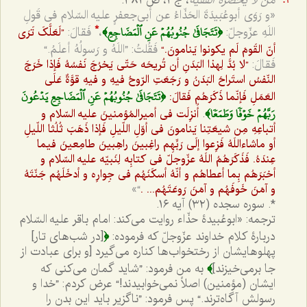
من لا یحضره الفقیه
، ج ١، ص ٤٨١:
«و رَوَى أبوعُبَیدَةَ الحَذّاءُ عن أبی‌جعفرٍ علیه السّلام فی قَولِ
﴿تَتَجَافَىٰ جُنُوبُهُمۡ عَنِ ٱلۡمَضَاجِعِ﴾
اللَهِ عزّوجلّ:
،
فَقالَ:
”لَعَلَّکَ تَرَى
*
فَقُلتُ: ”اللَهُ و رَسولُهُ أعلَمُ.“
أنّ القَومَ لَم یکونوا یَنامونَ.“
فَقالَ:
”لا بُدَّ لِهذا البَدَنِ أن تُریحَه حَتّى یَخرُجَ نَفسُهُ فَإذا خَرَجَ
النّفسُ استَراحَ البَدَنُ و رَجَعَتِ الرّوحُ فیهِ و فیهِ قوَّةٌ عَلَى
﴿تَتَجَافَىٰ جُنُوبُهُمۡ عَنِ ٱلۡمَضَاجِعِ يَدۡعُونَ
العَمَلِ فَإنّما ذَکَرَهُم فَقالَ:
رَبَّهُمۡ خَوۡفٗا وَطَمَعٗا﴾
.
أُنزِلَت فی أمیرالمُؤمنینَ علیه السّلام و
أتباعِهِ مِن شیعَتِنا یَنامونَ فی أوّلِ اللّیلِ فَإذا ذَهَبَ ثُلُثا اللّیلِ
أو ماشاءاللَهُ فَزِعوا إلَى رَبِّهِم راغِبینَ راهِبینَ طامِعینَ فیما
عِندَهُ. فَذَکَرَهُمُ اللَهُ عزّوجلّ فی کتابِه لِنَبیّه علیه السّلام و
أخبَرَهُم بِما أعطاهُم و أنّهُ أسکَنَهُم فی جِوارِه و أدخَلَهُم جَنّتَهُ
“»
و آمَنَ خَوفَهُم و آمَنَ رَوعَتَهُم... .
*. سوره سجده (٣٢) آیه ١٦.
ترجمه: «ابوعُبیدۀ حذّاء روایت می‌کند: امام باقر علیه السّلام
﴿
دربارۀ کلام خداوند عزّوجلّ که فرموده:
[در شب‌های تار]
پهلوهایشان از رختخواب‌ها کناره می‌گیرد [و برای عبادت از
﴾
جا برمی‌خیزند]
به من فرمود: ”شاید گمان می‌کنی که
ایشان (مؤمنین) اصلاً نمی‌خوابیدند!“ عرض کردم: ”خدا و
رسولش آگاه‌ترند.“ پس فرمود: ”ناگزیر باید این بدن را