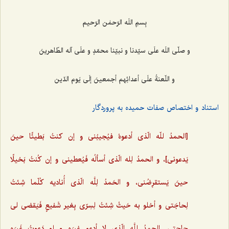
بِسمِ اللَه الرّحمٰن الرّحیم
و صلّی اللَه علَی سیّدنا و نبیّنا محمّدٍ و علَی آله الطّاهرینَ
و اللّعنةُ علَی أعدائِهم أجمعینَ إلَی یَوم الدّین
استناد و اختصاص صفات حمیده به پروردگار
[الحمدُ للّه الّذی أدعوهُ فیُجیبُنی و إن کنتُ بَطیئًا حینَ
یَدعونی]، و الحمدُ لِله الّذی أسألُه فَیُعطینی و إن کُنتُ بَخیلًا
حینَ یَستقرِضُنی، و الحَمدُ لِلَّه الّذی أُنادیه کُلّما شِئتُ
لِحاجَتی و أخلو به حَیثُ شِئتُ لِسِرّی بِغیر شَفیعٍ فَیَقضی لی
حاجتی. الحمدُ لِلَّه الّذی لا أدعو غیرَه و لو دَعوتُ غَیرَه