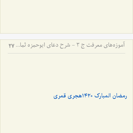
آموزه‌های معرفت ج 3 - شرح دعای ابوحمزه ثمالی
27
رمضان المبارک ١٤٢٠هجری قمری