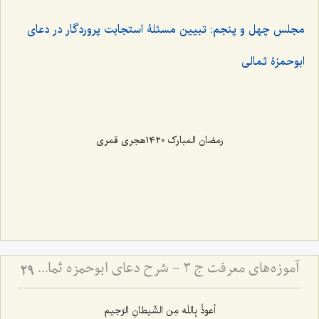
مجلس چهل و پنجم: تبیین مسئلۀ استجابت پروردگار در دعای
ابوحمزۀ ثمالی
رمضان المبارک ١٤٢٠هجری قمری
آموزه‌های معرفت ج 3 - شرح دعای ابوحمزه ثمالی
29
أعوذُ بِاللَه مِن الشّیطانِ الرّجیم