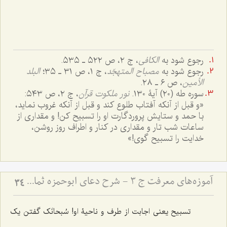
رجوع شود به
الکافی
، ج ٢، ص ٥٢٢ ـ ٥٣٥.
رجوع شود به
مصباح المتهجّد
، ج ١، ص ٣١ ـ ٣٥؛
البلد
الأمین
، ص ٦ ـ ٢٨.
سوره طه (٢٠) آیۀ ١٣٠.
نور ملکوت قرآن
، ج ٢، ص ٥٤٣:
«و قبل از آنکه آفتاب طلوع کند و قبل از آنکه غروب نماید،
با حمد و ستایش پروردگارت او را تسبیح کن! و مقداری از
ساعات شب تار و مقداری در کنار و اطراف روز روشن،
خدایت را تسبیح گوی!»
آموزه‌های معرفت ج 3 - شرح دعای ابوحمزه ثمالی
34
تسبیح یعنی اجابت از طرف و ناحیۀ او!
سُبحانَک
گفتن یک