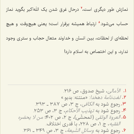
نمازش طور دیگری است،
درحال غرق شدن یک
اللَه‌اکبر
بگوید نماز
7
حساب می‌شود.
ارتباط همیشه برقرار است؛ یعنی هیچ‌وقت و هیچ
8
لحظه‌ای از لحظات، بین انسان و خداوند متعال حجاب و ستری وجود
ندارد، و این اختصاص به اسلام دارد!
الأمالی
، شیخ صدوق، ص ٢١٦.
لغت‌نامۀ دهخدا
: «منتنه: بدبو.»
رجوع شود به
الکافی
، ج ٣، ص ٣٨٧ ـ ٣٩٣.
رجوع شود به
تهذیب الأحکام
،
ج ٣، ص ٢٥٣.
العروة الوثقی
(المحشّی)، ج ٢، ص ٤٠٢؛
من لا یحضره
الفقیه
، ج ١، ص ٢٢٨، با قدری اختلاف.
رجوع شود به
وسائل الشّیعة
، ج ٣، ص ٣٤٩ ـ ٣٦١.