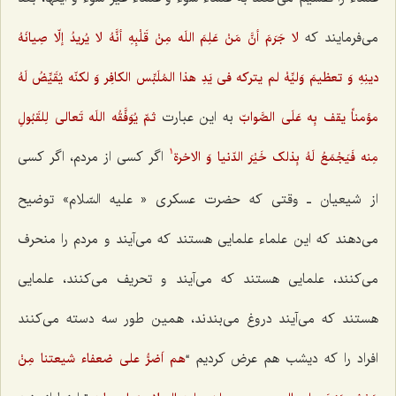
می‌فرمایند که
لا جَرَمَ أنَّ مَنْ عَلِمَ اللَه مِنْ قَلْبِهِ أنَّهُ لا یُریدُ إلّا صِیانَهُ
دینِهِ وَ تعظیمَ وَلیِّهْ لم یترکه فی یَدِ هذا المُلَبِّس الکافِر وَ لکنّه یُقَیِّضُ لَهُ
به این عبارت
مؤمناً یقف بِه عَلَی الصَّوابّ
ثمّ یُوَفَّقُه اللَه تَعالی لِلقَبُولِ
اگر کسی از مردم، اگر کسی
مِنه فَیَجْمَعُ لَهُ بِذلک خَیْرَ الدّنیا وَ الاخرة
1
از شیعیان ـ وقتی که حضرت عسکری « علیه السّلام» توضیح
می‌دهند که این علماء علمایی هستند که می‌آیند و مردم را منحرف
می‌کنند، علمایی هستند که می‌آیند و تحریف می‌کنند، علمایی
هستند که می‌آیند دروغ می‌بندند، همین طور سه دسته می‌کنند
افراد را که دیشب هم عرض کردیم “
هم اَضرُّ علی ضعفاء شیعتنا مِنْ