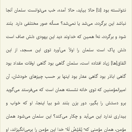
نتوانسته بود [تا] حالا بیاید، حالا آمده، خب می‌توانست سلمان آنجا
نباشد این برگردد، می‌شد یا نمی‌شد؟ مسأله صور مختلفی دارد. بلند
شود و برگردد، نه! همین که خداوند دید این یهودی دلش صاف است
دلش پاک است سلمان را اولاً می‌آورد توی این مسجد، از این
اتّفاق[ها] زیاد افتاده است، سلمان گاهی بود گاهی اوقات مقداد بود
گاهی اباذر بود گاهی عمّار بود اینها بر حسب چیزهای خودشان، آن
امیرالمؤمنین که توی خانه نشسته همان است که می‌فرستد می‌گوید
برو دستش را بگیر، دور بزن بلند شو بیا اینجا، او که خواب و
بیداری ندارد این می‌آید و چکار می‌کند؟ این سلمان می‌شود همان
مؤمن، همان مؤمنی که“ یُقَیِّضُ لَهُ” خدا این مؤمن را برمی‌انگیزاند، او