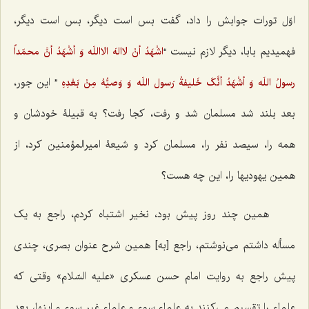
اوّل تورات جوابش را داد، گفت بس است دیگر، بس است دیگر،
فهمیدیم بابا، دیگر لازم نیست “
اشْهَدُ أنْ لاالهَ الااللَه وَ أشْهَدُ أنَّ محمّداً
” این جور،
رسولُ اللَه وَ أشْهَدُ أنَّکَ خَلیفةُ رَسول اللَه وَ وَصیُّهُ مِنْ بَعْدِهِ
بعد بلند شد مسلمان شد و رفت، کجا رفت؟ به قبیلۀ خودشان و
همه را، سیصد نفر را، مسلمان کرد و شیعۀ امیرالمؤمنین کرد، از
همین یهودیها را، این چه هست؟
همین چند روز پیش بود، نخیر اشتباه کردم، راجع به یک
مسأله داشتم می‌نوشتم، راجع [به] همین شرح عنوان بصری، چندی
پیش راجع به روایت امام حسن عسکری «علیه السّلام» وقتی که
علماء را تقسیم می‌کنند به علماء سوء و علماء غیر سوء و اینها، بعد