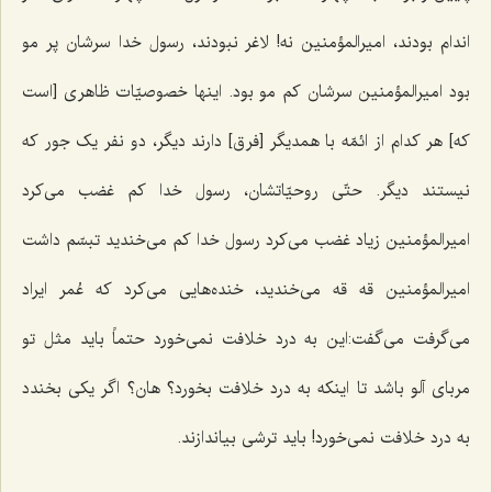
اندام بودند، امیرالمؤمنین نه! لاغر نبودند، رسول خدا سرشان پر مو
بود امیرالمؤمنین سرشان کم مو بود. اینها خصوصیّات ظاهری [است
که] هر کدام از ائمّه با همدیگر [فرق] دارند دیگر، دو نفر یک جور که
نیستند دیگر. حتّی روحیّاتشان، رسول خدا کم غضب می‌کرد
امیرالمؤمنین زیاد غضب می‌کرد رسول خدا کم می‌خندید تبسّم داشت
امیرالمؤمنین قه قه می‌خندید، خنده‌هایی می‌کرد که عُمر ایراد
می‌گرفت می‌گفت:این به درد خلافت نمی‌خورد حتماً باید مثل تو
مربای آلو باشد تا اینکه به درد خلافت بخورد؟ هان؟ اگر یکی بخندد
به درد خلافت نمی‌خورد! باید ترشی بیاندازند.