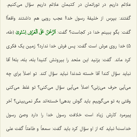
علائم داریم در توراتمان در کتبمان علائم داریم سؤال می‌کنیم.
گفتند: بپرس از خلیفۀ رسول خدا! عجب رویی هم داشتند واقعاً!
اَلرَّحْمٰنُ عَلَى اَلْعَرْشِ اِسْتَوىٰ
گفت: بگو ببینم خدا در کجاست؟ گفت:
﴿طه‌،
٥﴾ خدا روی عرش است گفت: پس فرش خدا ندارد؟ زمین یک فکری
کرد ماند. گفت: بزنید این ملحد را بیرونش کنید! بله، بله، بله! آقا
نباید سؤال کند! آقا خسته شدند! نباید سؤال کند. تو اصلاً برای چه
می‌آیی حرف می‌زنی؟ اصلاً می‌آیی سؤال می‌کنی؟ تو غلط می‌کنی
وقتی به تو می‌گوییم باید گوش بدهی! خسته‌اند مگر نمی‌بینی؟ آخر
پیرمرد کارش زیاد است خلافت رسول خدا را دارد وصیّ رسول
خداست! نباید که از او سؤال کرد باید گفت: سمعاً و طاعتاً گفت علی