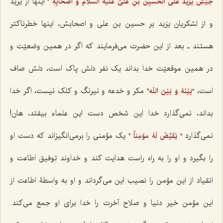
” اینها از یزید
جَیْشِ یَزیدَ علی الحسیِن بنِ علیّ علیه السلام وَ اصحابِهِ
و از لشکریان یزید بر حسین بن علی و اصحابش، اینها خطرناکتر
هستند ـ بعد از این حضرت می‌فرمایند که اگر در همین وضعیّت و
در همین موقعیّت خدا بداند یک نفر دلش پاک است، دلش صاف
است، “
” مکر و خدعه و نیرنگ و کلک نیست، اگر خدا
بَیْنَهُ وَ بَیْنَ اللَه
بداند، نمی‌گذارد خدا این شخص دست این علماء بیفتد، هان!
نمی‌گذارد “
” یک مؤمنی را برمی‌انگیزاند که دست او
یُقَیِّضُ لَهُ مؤمِناً
را بگیرد و او را به راه راست هدایت کند و خداوند توفیق اطاعت و
انقیاد از این مؤمن را نصیب این می‌گرداند و او به واسطۀ اطاعت از
این مؤمن خیر دنیا و صلاح آخرت را خدا برای او جمع می‌کند.