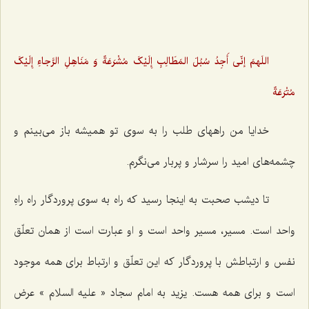
اللَهمَ إنّی أَجِدُ سُبُلَ المَطَالِبِ إِلَیْکَ مُشْرَعَةٌ وَ مَنَاهِلِ الرَّجاءِ إِلَیْکَ
مُتْرَعَةٌ
خدایا من راههای طلب را به سوی تو همیشه باز می‌بینم و
چشمه‌های امید را سرشار و پربار می‌نگرم.
تا دیشب صحبت به اینجا رسید که راه به سوی پروردگار راه راهِ
واحد است. مسیر، مسیر واحد است و او عبارت است از همان تعلّق
نفس و ارتباطش با پروردگار که این تعلّق و ارتباط برای همه موجود
است و برای همه هست. یزید به امام سجاد « علیه السلام » عرض