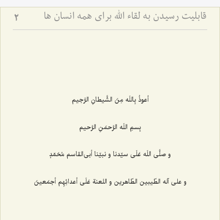
قابلیت رسیدن به لقاء اللَه برای همه انسان ها
2
أعوذُ بِاللَه مِنَ الشَّیطانِ الرَّجیم
بِسمِ اللَه الرَّحمَنِ الرَّحیم
و صلَّی‌ اللَه عَلَی سیّدنا و نبیّنا أبی‌القاسم مُحَمّدٍ
و علی آله الطّیبین الطّاهرین و اللعنة عَلَی أعدائِهِم أجمَعینَ