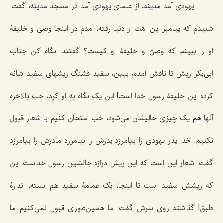
یهودی آمد مدینه، از علمای یهودی آمد در مسجد مدینه، گفت:
شنیدم که پیامبر این امّت از دنیا رفته، آمدم در اینجا وصیّ و خلیفۀ
او را ببینم که وصیّ و خلیفۀ او کیست؟ گفتند: نگاه کن جناب
ابی‌بکر ریش تا نافش آمده، ببین، سفید قشنگ ریشهای سفید شانه
کرده این خلیفۀ رسول خدا است! این یک نگاه به او کرد، خب بالاخره
آنها هم یک چیزی حالیشان می‌شود، خب امتحان کنیم با شعار قبول
نکنیم. خدا پدر یهودی را بیامرزد پدرش را بیامرزد مادرش را بیامرزد
گفت: شعار این است که این ریش درازه جانشین رسول خداست این
که ریشش سفید است تا اینجا، یک عمامۀ سفید هم بسته، اندازۀ
طبق! گذاشته روی سرش گفت: ما همین‌طوری قبول نمی‌کنیم ما