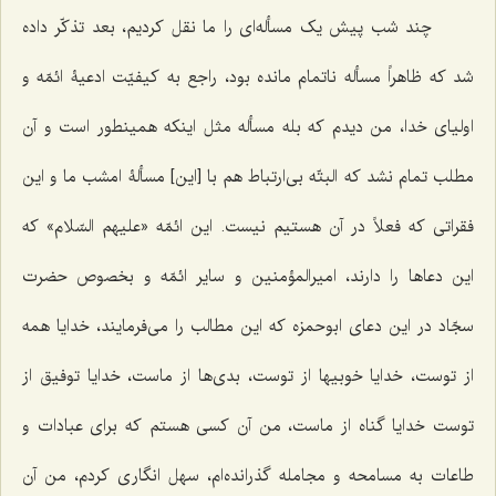
چند شب پیش یک مسأله‌ای را ما نقل کردیم، بعد تذکّر داده
شد که ظاهراً مسأله ناتمام مانده بود، راجع به کیفیّت ادعیۀ ائمّه و
اولیای خدا، من دیدم که بله مسأله مثل اینکه همینطور است و آن
مطلب تمام نشد که البتّه بی‌ارتباط هم با [این] مسألۀ امشب ما و این
فقراتی که فعلاً در آن هستیم نیست. این ائمّه «علیهم السّلام» که
این دعاها را دارند، امیرالمؤمنین و سایر ائمّه و بخصوص حضرت
سجّاد در این دعای ابوحمزه که این مطالب را می‌فرمایند، خدایا همه
از توست، خدایا خوبیها از توست، بدی‌ها از ماست، خدایا توفیق از
توست خدایا گناه از ماست، من آن کسی هستم که برای عبادات و
طاعات به مسامحه و مجامله گذرانده‌ام، سهل انگاری کردم، من آن