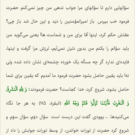
سؤالهایی دارم تا سؤالهای مرا جواب ندهی من چیز نمی‌کنم حضرت
فرمود خب بپرس. باز امیرالمؤمنین را دید و این حال شد باز چی؟
عقلش حکم کرد، اینها آقا برای من و شماست ها! یعنی می‌گوید من
باید سؤالم را بکنم من بدون دلیل نمی‌آیم، لرزش مرا گرفت و اینها،
فایده‌ای ندارد گر چه مسأله یک خورده چشمه‌ای نشان داده شده ولی
نه! باید یقین حاصل بشود حضرت فرمود ما آمدیم که یقین برای شما
: وَ لِلّٰهِ اَلْمَشْرِقُ
حاصل بشود، شروع کرد، خدا کجاست؟ حضرت فرمودند
وَ اَلْمَغْرِبُ فَأَيْنَمٰا تُوَلُّوا فَثَمَّ وَجْهُ اَللّٰهِ
﴿البقرة، ١١٥﴾ به هر جا نگاه
می‌کنیدها...، یهودی گفت این درست است. سؤال دوّم، سؤال سوّم و
شروع کرد حضرت از تورات خواندن، از وسط تورات جوابش را داد از