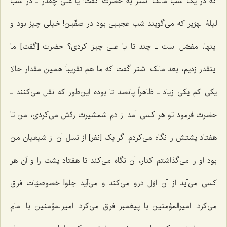
که در یک شب مالک اشتر به حضرت گفت: یا علی چقدر ـ در شب
لیلۀ الهرّیر که می‌گویند شب عجیبی بود در صفّین! خیلی چیز بود و
اینها، مفصّل است ـ چند تا یا علی چیز کردی؟ حضرت [گفت] ما
اینقدر زدیم، بعد مالک اشتر گفت که ما هم تقریباً همین مقدار حالا
یکی کم یکی زیاد ـ ظاهراً پانصد تا بوده این‌طور که نقل می‌کنند ـ
حضرت فرمود تو هر کسی آمد از دم شمشیرت ردّش می‌کردی، من تا
هفتاد پشتش را نگاه می‌کردم اگر یک [نفر] از نسل آن از شیعیان من
بود او را می‌گذاشتم کنار، آن نگاه می‌کند تا هفتاد پشت را و آن هر
کسی می‌آید از آن اوّل درو می‌کند و می‌آید جلو! خصوصیّات فرق
می‌کرد. امیرالمؤمنین با پیغمبر فرق می‌کرد. امیرالمؤمنین با امام