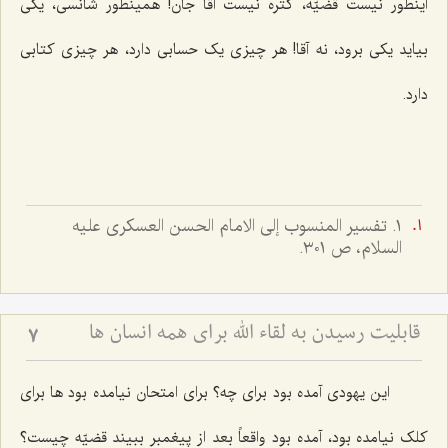
اینطور نیست قضیّه، گتره نیست آقا جان! همینطور شانسی، یکی
بیاید یکی برود، نه آقا! هر چیزی یک حسابی دارد، هر چیزی کتابی
دارد.
١. تفسیر المنسوب إلی الامام الحسن العسکری علیه
السلام، ص ٣٠١.
قابلیت رسیدن به لقاء اللَه برای همه انسان ها
7
این یهودی آمده بود برای چه؟ برای امتحان نیامده بود ها برای
کلک نیامده بود، آمده بود واقعاً بعد از پیغمبر ببیند قضیّه چیست؟