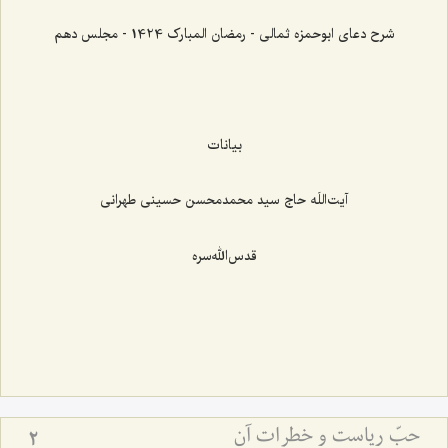
شرح دعای ابوحمزه ثمالی - رمضان المبارک 1424 - مجلس دهم
بیانات
آیت‌اللَه حاج سید محمدمحسن حسینی طهرانی
قدس‌الله‌سره
حبّ ریاست و خطرات آن
2