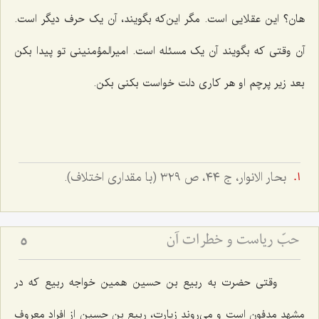
هان؟ این عقلایی است. مگر این‌که بگویند، آن یک حرف دیگر است.
آن وقتی که بگویند آن یک مسئله است. امیرالمؤمنینی تو پیدا بکن
بعد زیر پرچم او هر کاری دلت خواست بکنی بکن.
بحار الانوار، ج ٤٤، ص ٣٢٩ (با مقدارى اختلاف).
حبّ ریاست و خطرات آن
5
وقتی حضرت به ربیع بن حسین همین خواجه ربیع که در
مشهد مدفون است و می‌روند زیارت، ربیع بن حسین از افراد معروف