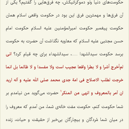
حکومت‌های دنیا ولو دموکراتیکش، چه فرق‌هایی را گفتیم؟ یکی از
آن فرق‌ها و مهمترین فرق این بود در حکومت واقعی اسلام همان
حکومت پیغمبر حکومت امیرالمؤمنین علیه السلام حکومت امام
حسن مجتبی علیه السلام که معاویه نگذاشت آن حضرت به حکومت
برسد حکومت سیدالشهدا .....، سیدالشهداء برای چه قیام کرد؟
انی
لم‌أخرج أشرا و لا بطرا واقعا عجیب است ولا مفسدا و لا ظالما بل انما
خرجت لطلب الاصلاح فى امة جدى محمد صلى اللَه علیه و آله ارید
ان آمر بالمعروف و انهى عن المنکر
حضرت می‌گوید من نیامدم بر
1
شما حکومت کنم، حکومت مفت خاله‌ی شما، من آمدم که معروف را
در میان شما مُردگان و بیچارگان بی‌خبر از حقیقت و حیات، زنده