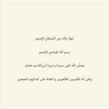
أعوذُ بِاللَه مِنَ الشَّیطانِ الرَّجیم‌
بِسمِ اللَه الرَّحمَنِ الرَّحیم‌
وصلَّى اللَه عَلَى سیدنا و نبینا أبى‌القاسم مُحَمّدٍ
وعلى آله الطّیبین الطّاهرین و اللعنة عَلَى أعدائِهِم أجمَعینَ‌