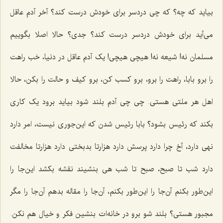
بیاید که چه؟ که چی دردسر برای خودش درست کند؟ آخر آدم عاقل
می‌آید برای خودش دردسر درست کند؟ جدی؟ حالا اصلا بگوییم
مسلمان نه! شیعه نه! هیچی هیچی! یک آدم عاقل در دنیا، خب راهت
را برو بابا، راهت را برو، برو کسب کن، برو کیف و حالت را بکن، حالا
اهل هر ملتی هستی. چی چی آدم بلند شود بیاید برود یک کاری
بکند که رئیس بشود؟ بابا رئیس شدن که این‌جوری نیست، امر دارد
نهی دارد، آخ چرا دارد پرسش دارد هزارتا بدبختی دارد هزارتا مخالفت
دارد شب تا صبح، صبح تا شب هی بنشیند نقشه بکشد این‌جا را
این‌طور بکنم آن‌جا را این‌طور بکنم، آن‌جا را مقاله بدهم آن‌جا را مگر
مجبور هستی؟ بلند شو برو در خانه‌ات بنشین فکر و خیال هم نکن.