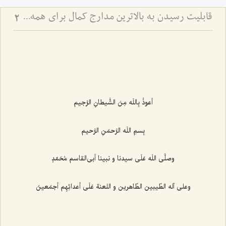
قابلیت رسیدن به بالاترین مدارج کمال برای همه انسان ها
2
أعوذُ بِاللَه مِنَ الشَّیطانِ الرَّجیم‌
بِسمِ اللَه الرَّحمَنِ الرَّحیم‌
وصلَّى اللَه عَلَى سیدنا و نبینا أبى‌القاسم مُحَمّدٍ
وعلى آله الطّیبین الطّاهرین و اللعنة عَلَى أعدائِهِم أجمَعینَ‌