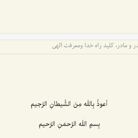
 و مادر، كلید راه خدا ومعرفت الهى
أعوذُ بِاللَه مِنَ الشَّیطانِ الرَّجیم‌
بِسمِ اللَه الرَّحمَنِ الرَّحیم‌