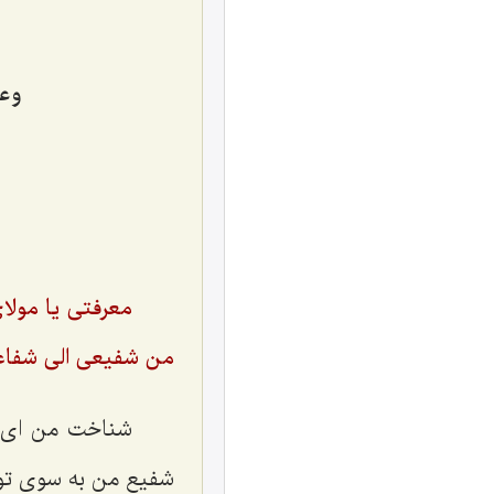
وعل
معرفتى یا مولا
من شفیعى الى شفاع
شناخت من ای مو
شفیع من به سوی تو