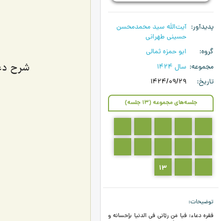
پدیدآور
آیت‌اللَه سید محمدمحسن
حسینی طهرانی
گروه
ابو حمزه ثمالی
شرح دعای ا
مجموعه
سال 1424
تاریخ
1424/09/29
جلسه‌های مجموعه (13 جلسه)
5
4
3
2
1
10
9
8
7
6
13
12
11
توضیحات
فقره دعاء: فيا مَن ربّاني في الدنيا بإحسانه و