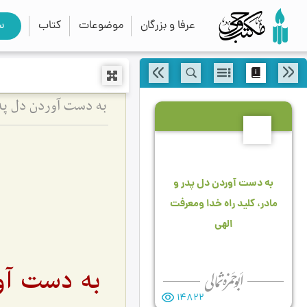
عرفا و بزرگان
موضوعات
کتاب
س
به دست آوردن دل پدر
13
به دست آوردن دل پدر و
مادر، كلید راه خدا ومعرفت
الهى
به دست آور
14822