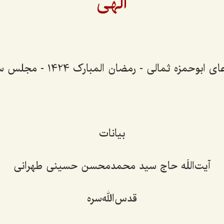
الهى
بوحمزه ثمالی - رمضان المبارک 1424 - مجلس سیزدهم
بیانات
آیت‌اللَه حاج سید محمدمحسن حسینی طهرانی
قدس‌الله‌سره