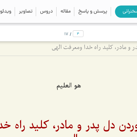
close
search
خنرانی
پرسش و پاسخ
مقاله
دروس
تصاویر
ویدئو
/
17
 و مادر، كلید راه خدا ومعرفت الهى
هو العليم
دن دل پدر و مادر، كلید راه خ