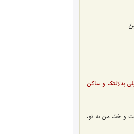
َ‌
لى بدلالتک و ساکن
و حُبِّ من به تو،