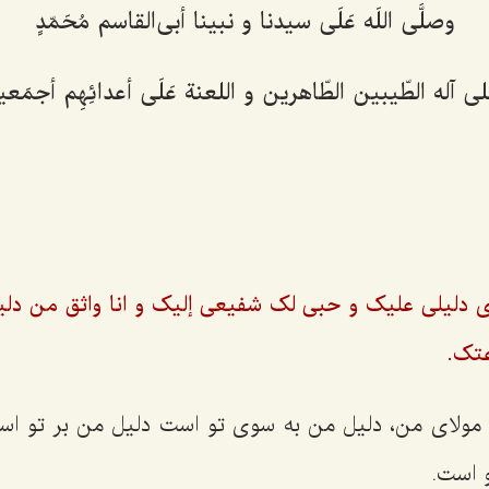
وصلَّى اللَه عَلَى سیدنا و نبینا أبى‌القاسم مُحَمّدٍ
ى آله الطّیبین الطّاهرین و اللعنة عَلَى أعدائِهِم أجمَعین
ى دلیلى علیک و حبى لک شفیعى إلیک و انا واثق من دلی
تک.
لای من، دلیل من به سوی تو است دلیل من بر تو است 
 است.