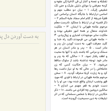
تفضّله و نعمه و أشار لي في الاخرة إلي عفوه و
كرمه معرفتي يا مولاي دليلي عليك و حبّي لك
شفيعي إليك. 1 – بیان دو مطلب مهم و
اساسی درارتباط با جایگاه انسان براساس این
فقرۀ شریفه از کلام امام سجاد علیه السلام 2 –
ذکر قضیه ای در ارتباط با عملکرد نادرست معلّم
مرحوم علامه طهرانی با ایشان. 3 – ملكيّت
خداوند متعال بر همه امور حقيقي بوده و
ملكيّت سایر موجودات اعتباري و زوال‌پذير. 4
به دست آوردن دل پدر
– علامه طهرانی می فرمودند:كليد راه خدا و
كليد معرفت الهي، به دست آوردن دل پدر و
مادر است . 5 – پدر و مادر انسان در هر
مسلك و مرامي که باشند بايد با آنها به محبت
و لطف رفتار نمود. 6 – سالكي كه به پدر و
مادر خود توجه نداشته باشد از سلوك ساقط
مي‌شود. 7 – بیان حكايت كسي كه زن
حامله‌اش را در حالي كه به او نياز داشت رها
كرد و به زیارت کربلا مشرّف گردید. 8 – سخن
مرحوم علامه طهرانی در ارتباط با فردی که مورد
قهر وغضب ایشان واقع شده بود: من او را با
دست خودم به قعر جهنم می اندازم 9 –
سالكين دروغين چه افرادی می باشند. 10 – ذکر
حکایتی در ارتباط با شخص مسلمانی که در اثر
تبلیغات به دین مسیحیت گرویده است.