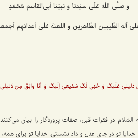
و صلَّی‌ اللَه عَلَی سیّدنا و نبیّنا أبی‌القاسم مُحَمّدٍ
لی آله الطّیبین الطّاهرین و اللعنة عَلَی أعدائِهِم أجمَعی
َ دَلیلی عَلَیکَ وَ حُبّی لَکَ شفیعی إلَیکَ وَ أنَا واثِقٌ مِن دَلیلی 
السّلام در فقرات قبل، صفات پروردگار را بیان می‌کنند و
دایا تو در جای عدل و داد نشستی. خدایا تو برای همه، 