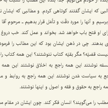
نده از خودم می‌گویم. جدّاً بنده این مطلب را نسبت به 
ی که ایشان گفتند کوتاهی کردم. و مطالبی که ایشان نوش
برسیم و آنها را مورد دقّت و تأمّل قرار بدهیم ـ مرحوم آقا
رای او فتح باب خواهد شد. بخواند و عمل کند. خب دروغ ک
ی بدهند. چی در ذهن ایشان بود که این مطالب را فرمودند
ست قضیّه؟ مگر بقیّه کتاب ننوشتند؟ این همه کتاب راج
سفه نوشتند این همه راجع به اخلاق نوشتند این همه ر
ع به سیاست مُدن نوشتند این همه راجع به روابط و مع
مه راجع به حقوق و فقه و اصول و اینها نوشتند.
طلب را می‌گویند؟ انسان فکر کند. چون ایشان در مقام مج