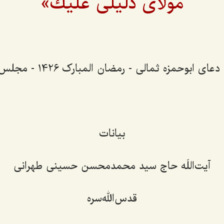
مولاى دلیلى علیك»
ای ابوحمزه ثمالی - رمضان المبارک 1426 - مجلس اول
بیانات
آیت‌اللَه حاج سید محمدمحسن حسینی طهرانی
قدس‌الله‌سره