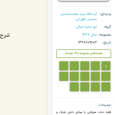
پدیدآور
آیت‌اللَه سید محمدمحسن
حسینی طهرانی
گروه
ابو حمزه ثمالی
شرح دع
مجموعه
سال 1426
تاریخ
1426/09/03
جلسه‌های مجموعه (14 جلسه)
5
4
3
2
1
10
9
8
7
6
14
13
12
11
توضیحات
فقره دعاء: معرفتي يا مولاي دليلي عليك و