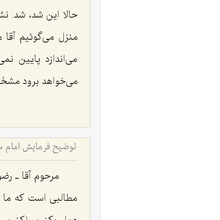
حالا این شد، شد. نش
منزل می‌گوئیم آقا م
می‌اندازد پایین ن
می‌خواهد برود مشخَص
توضیح فرمایش امام س
مرحوم آقا ـ رضو
مطالبی است که ما ش