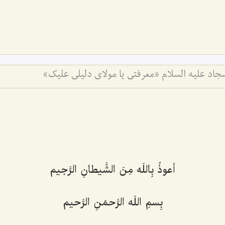
جاد علیه السلام «معرفتى یا مولاى دلیلى علیك»
أعوذُ بِاللَه مِنَ الشَّیطانِ الرَّجیم
بِسمِ اللَه الرَّحمَنِ الرَّحیم