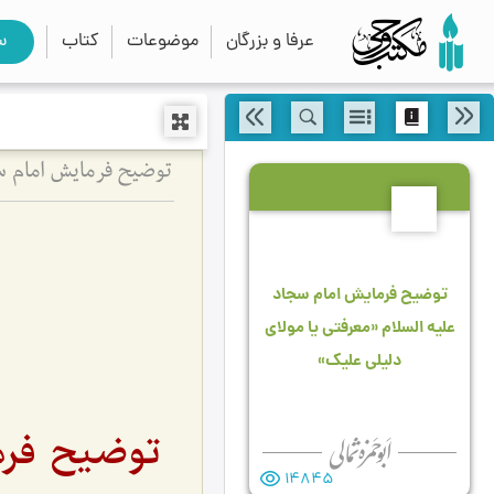
عرفا و بزرگان
موضوعات
کتاب
س
توضیح فرمایش امام س
1
توضیح فرمایش امام سجاد
علیه السلام «معرفتى یا مولاى
دلیلى علیك»
توضیح فرم
14845