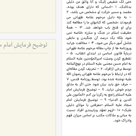
حبّي لك شفيعي إليك و أنا واثق من دليلي
بدلالتك. 1 –انسانی که دارای هدف بوده،
مقصد و مسیر حرکت او مشخص می باشد. 2
– به چه دلیل مرحوم علامه طهرانی می
فرمودند :شخصی که کتابهای ما را مطالعه کند
برای او فتح باب خواهد شد. 3 – همۀ
حقیقت اسلام در جنگ و مبارزه خلاصه نمی
شود بلکه یک درصد آن جنگیدن و مابقی
شامل اُمور دیگر می شود. 4 – مخالفت جراید
توضیح فرمایش امام س
وروزنامه ها از چاپ مقاله مرحوم علامه طهرانی
دربارۀ قانون اساسی در ابتدای انقلاب. 5 –
تقطیع کردن وصيّت اميرالمؤمنين عليه السلام
به امام حسن مجتبي عليه السلام در نهج‌البلاغه
توسط برخی ازافراد. 6 – تحريف کردن مقاله‌اي
كه در ارتباط با مرحوم علامه طهراني رضوان اللَه
عليه نوشته شده بود، توسط روزنامه قدس. 7
– حرف حق بايد بيان شود حتي اگر به مذاق
مردم خوش نيايد. 8 – توضيح فرمايش امام
عليه السلام راجع به زكريا بن آدم «المأمون علي
الدين و الدنيا» 9 – توضيح فرمايش امام
سجاد عليه السلام «معرفتي يا مولاي دليلي
عليك» 10 –لزوم تعهّد وپایبندی افراد نسبت
به مبانی و ملاکات مکتب بر اساس میزان فهم
وادراک خود.