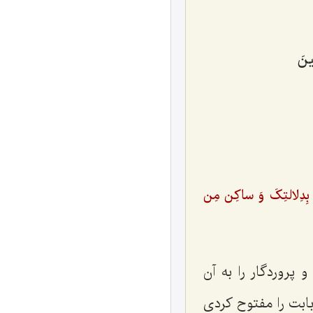
نَ
بِدِلالتِکَ وَ ساکِن مِن
 پروردگار را به آن
بابت را مفتوح کردی