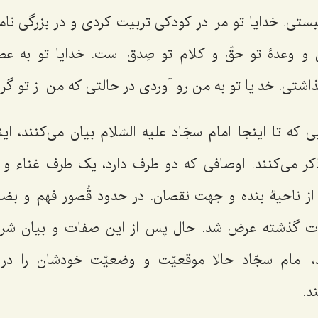
ستی. خدایا تو مرا در کودکی تربیت کردی و در بزرگی نامم 
 و وعدۀ تو حقّ و کلام تو صِدق است. خدایا تو به ع
شتی. خدایا تو به من رو آوردی در حالتی که من از تو گری
 که تا اینجا امام سجّاد علیه السّلام بیان می‌کنند، ا
کر می‌کنند. اوصافی که دو طرف دارد، یک طرف غناء و 
از ناحیۀ بنده و جهت نقصان. در حدود قُصور فهم و بض
ت گذشته عرض شد. حال پس از این صفات و بیان شرح
ند، امام سجّاد حالا موقعیّت و وضعیّت خودشان را در
د.