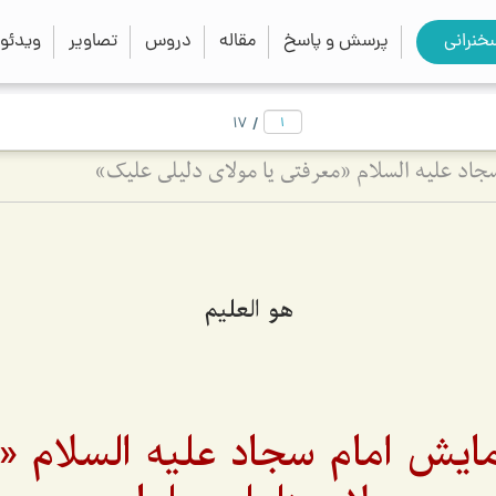
close
search
خنرانی
پرسش و پاسخ
مقاله
دروس
تصاویر
ویدئو
/
17
جاد علیه السلام «معرفتى یا مولاى دلیلى علیك»
هو العليم
ایش امام سجاد علیه السلام «م