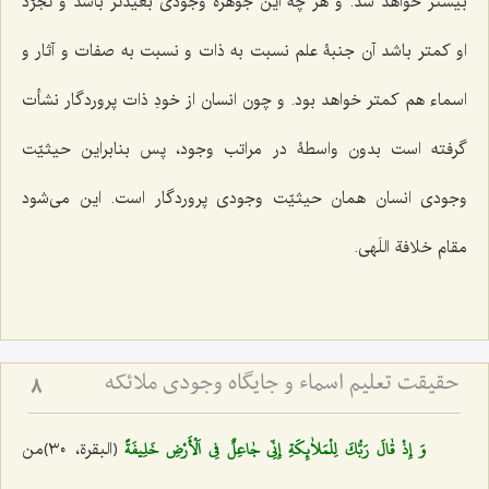
بیشتر خواهد شد. و هر چه این جوهرۀ وجودی بعیدتر باشد و تجرّد
او کمتر باشد آن جنبۀ علم نسبت به ذات و نسبت به صفات و آثار و
اسماء هم کمتر خواهد بود. و چون انسان از خودِ ذات پروردگار نشأت
گرفته است بدون واسطۀ در مراتب وجود، پس بنابراین حیثیّت
وجودی انسان همان حیثیّت وجودی پروردگار است. این می‌شود
مقام خلافة اللَهی.
حقیقت تعلیم اسماء و جایگاه وجودی ملائکه
8
وَ إِذْ قٰالَ رَبُّكَ لِلْمَلاٰئِكَةِ إِنِّي جٰاعِلٌ فِي اَلْأَرْضِ خَلِيفَةً
﴿البقرة، ٣٠﴾من