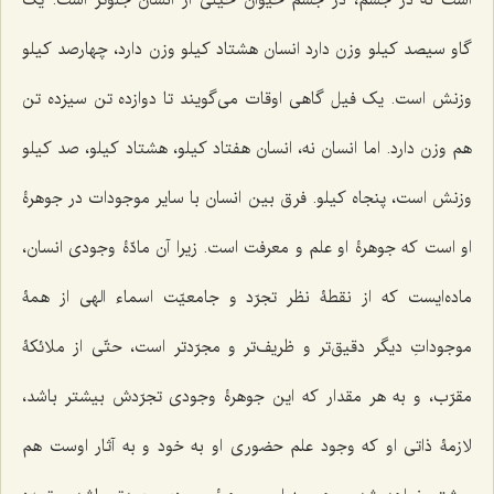
گاو سیصد کیلو وزن دارد انسان هشتاد کیلو وزن دارد، چهارصد کیلو
وزنش است. یک فیل گاهی اوقات می‌گویند تا دوازده تن سیزده تن
هم وزن دارد. اما انسان نه، انسان هفتاد کیلو، هشتاد کیلو، صد کیلو
وزنش است، پنجاه کیلو. فرق بین انسان با سایر موجودات در جوهرۀ
او است که جوهرۀ او علم و معرفت است. زیرا آن مادّۀ وجودی انسان،
ماده‌ایست که از نقطۀ نظر تجرّد و جامعیّت اسماء الهی از همۀ
موجوداتِ دیگر دقیق‌تر و ظریف‌تر و مجرّدتر است، حتّی از ملائکۀ
مقرّب، و به هر مقدار که این جوهرۀ وجودی تجرّدش بیشتر باشد،
لازمۀ ذاتی او که وجود علم حضوری او به خود و به آثار اوست هم