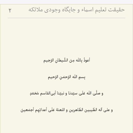
حقیقت تعلیم اسماء و جایگاه وجودی ملائکه
2
أعوذُ بِاللَه مِنَ الشَّیطانِ الرَّجیم
بِسمِ اللَه الرَّحمَنِ الرَّحیم
و صلَّی‌ اللَه عَلَی سیّدنا و نبیّنا أبی‌القاسم مُحَمّدٍ
و علی آله الطّیبین الطّاهرین و اللعنة عَلَی أعدائِهِم أجمَعینَ