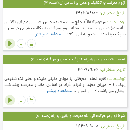
لزوم معرفت به تکالیف و عمل بر اساس آن
(جلسه: 3)
تاریخ سخنرانی
1426/09/05
توضیحات
مرحوم آیةالله حاج سید محمدمحسن حسینی طهرانی (قدّس
الله سرّه) در این جلسه به مسئله لزوم معرفت به تکالیف شرعی در سیر و
سلوک پرداخته است و به این نکته...
مشاهده بیشتر
اهمیت تحصیل علم همراه با تهذیب نفس و مراقبه
(جلسه: 4)
تاریخ سخنرانی
1426/09/06
توضیحات
فقره دعاء: معرفتي يا مولاي دليلي عليك و حبّي لك شفيعي
إليك. 1 – میزان تعهّد والتزام افراد بر اساس مقدار معرفت وشناخت
ایشان می باشد. 2 – از اسرار...
مشاهده بیشتر
شرط اول در حرکت الی اللَه معرفت و یقین به راه
(جلسه: 5)
تاریخ سخنرانی
1426/09/08