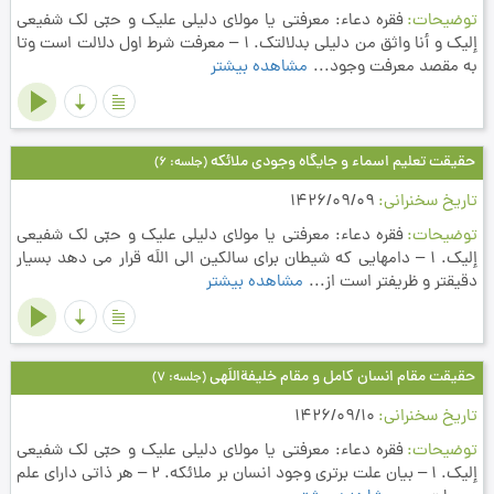
توضیحات
فقره دعاء: معرفتي يا مولاي دليلي عليك و حبّي لك شفيعي
إليك و أنا واثق من دليلي بدلالتك. 1 – معرفت شرط اول دلالت است وتا
به مقصد معرفت وجود...
مشاهده بیشتر
حقیقت تعلیم اسماء و جایگاه وجودی ملائکه
(جلسه: 6)
تاریخ سخنرانی
1426/09/09
توضیحات
فقره دعاء: معرفتي يا مولاي دليلي عليك و حبّي لك شفيعي
إليك. 1 – دامهایي که شيطان براي سالكين الي اللَه قرار می دهد بسيار
دقيقتر و ظريفتر است از...
مشاهده بیشتر
حقیقت مقام انسان کامل و مقام خلیفةاللَهی
(جلسه: 7)
تاریخ سخنرانی
1426/09/10
توضیحات
فقره دعاء: معرفتي يا مولاي دليلي عليك و حبّي لك شفيعي
إليك. 1 – بیان علت برتری وجود انسان بر ملائکه. 2 – هر ذاتي داراي علم