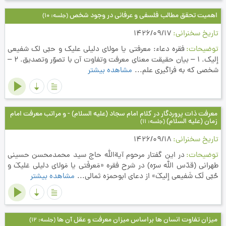
اهمیت تحقق مطالب فلسفی و عرفانی در وجود شخص
(جلسه: 10)
تاریخ سخنرانی
1426/09/17
توضیحات
فقره دعاء: معرفتي يا مولاي دليلي عليك و حبّي لك شفيعي
إليك. 1 – بیان حقیقت معنای معرفت وتفاوت آن با تصوّر وتصدیق. 2 –
شخصی که به فراگیری علم...
مشاهده بیشتر
معرفت ذات پروردگار در کلام امام سجاد (علیه السلام) - و مراتب معرفت امام
زمان (علیه السلام)
(جلسه: 11)
تاریخ سخنرانی
1426/09/18
توضیحات
در این گفتار مرحوم آیةالله حاج سید محمدمحسن حسینی
طهرانی (قدّس الله سرّه) در شرح فقره «مَعرفَتی یا مَولای دلیلی عَلیکَ و
حُبّی لَک شَفیعی إلیکَ» از دعای ابوحمزه ثمالی...
مشاهده بیشتر
میزان تفاوت انسان ها براساس میزان معرفت و عقل آن ها
(جلسه: 12)