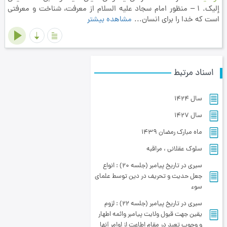
إليك. 1 – منظور امام سجاد عليه السلام از معرفت، شناخت و معرفتي
است كه خدا را براي انسان...
مشاهده بیشتر
اسناد مرتبط
سال 1424
سال 1427
ماه مبارک رمضان ۱۴۳۹
سلوک عقلانی ، مراقبه
سیری در تاریخ پیامبر (جلسه 20) : انواع
جعل حدیث و تحریف در دین توسط علمای
سوء
سیری در تاریخ پیامبر (جلسه 22) : لزوم
یقین جهت قبول ولایت پیامبر وائمه اطهار
و وجوب تعبد در مقام اطاعت از اوامر آنها