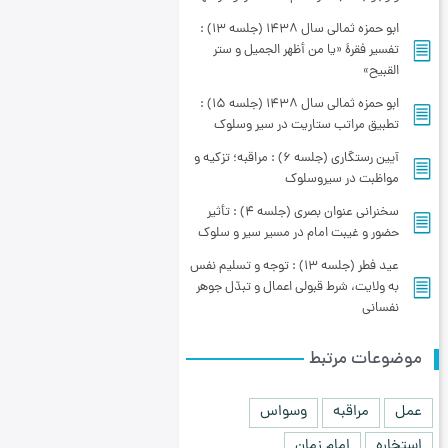
ابو حمزه ثمالی سال 1438 (جلسه 13) :
تفسیر فقرۀ «یا من أظهر الجمیل و ستر
القبیح»
ابو حمزه ثمالی سال 1438 (جلسه 15) :
تطبیق مراتب ستاریت در سیر وسلوک
آیین رستگاری (جلسه 6) : مراقبه؛ تزكیه و
مواظبت در سیروسلوك
سخنراني عنوان بصري (جلسه 4) : تأثیر
حضور و غیبت امام در مسیر سیر و سلوک
عید فطر (جلسه 13) : توجه و تسلیم نفس
به ولایت، شرط قبولی اعمال و تبدّل جوهر
نفسانی
موضوعات مرتبط
عمل
مراقبه
وسواس
استخاره
امام زمان