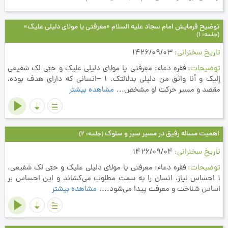
توضیح فرمایش امام سجاد علیه السلام «معرفتى یا مولاى دلیلى علیك»
(جلسه: 1)
تاریخ سخنرانی
1426/09/03
توضیحات
فقره دعاء: معرفتي يا مولاي دليلي عليك و حبّي لك شفيعي
إليك و أنا واثق من دليلي بدلالتك. 1 –انسانی که دارای هدف بوده،
مقصد و مسیر حرکت او مشخص...
مشاهده بیشتر
اهمیت مساله رفیق در مسیر سیر و سلوک
(جلسه: 2)
تاریخ سخنرانی
1426/09/04
توضیحات
فقره دعاء: معرفتي يا مولاي دليلي عليك و حبّي لك شفيعي.
1 احساس نياز، انسان را به سمت مطلوب مي‌كشاند و اين احساس بر
اساس شناخت و معرفت پيدا مي‌شود....
مشاهده بیشتر