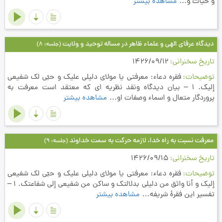
و حيات و...
مشاهده بیشتر
دیدگاه عرفای الهی و علماء ظاهر در مساله توحید و ولایت
(جلسه: 8)
تاریخ سخنرانی
1426/09/12
توضیحات
فقره دعاء: معرفتي يا مولاي دليلي عليك و حبّي لك شفيعي
إليك. 1 – بیان دیدگاه ونقد نظریه ای که معتقد است معرفت به
پروردگار متعال و اسماء وصفات او...
مشاهده بیشتر
معرفت نسبت به راه خدا، لازمه حرکت به سمت خداوند
(جلسه: 9)
تاریخ سخنرانی
1426/09/15
توضیحات
فقره دعاء: معرفتي يا مولاي دليلي عليك و حبّي لك شفيعي
إليك و أنا واثق من دليلي بدلالتك و ساكن من شفيعي إلي شفاعتك. 1 –
تفسیر این فقرۀ شریفه...
مشاهده بیشتر