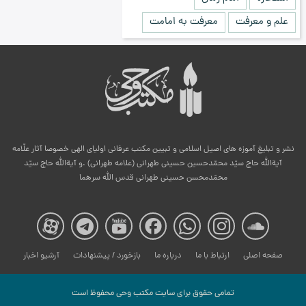
علم و معرفت
معرفت به امامت
نشر و تبلیغ آموزه های اصیل اسلامی و تبیین مکتب عرفانی اولیای الهی خصوصا آثار علّامه
آیةالله حاج سیّد محمّدحسین حسینی طهرانی (علامه طهرانی) .و آیةالله حاج سیّد
محمّدمحسن حسینی طهرانی قدس الله سرهما
صفحه
صفحه
صفحه
صفحه
صفحه
صفحه
صفح
صفحه اصلی
ارتباط با ما
درباره ما
بازخورد / پیشنهادات
آرشیو اخبار
مکتب
مکتب
مکتب
مکتب
مکتب
مکتب
مکت
تمامی حقوق برای سایت مكتب وحی محفوظ است