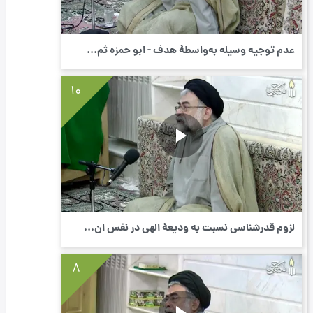
عدم توجیه وسیله به‌واسطۀ هدف - ابو حمزه ثم...
10
لزوم قدرشناسی نسبت به ودیعۀ الهی در نفس ان...
8