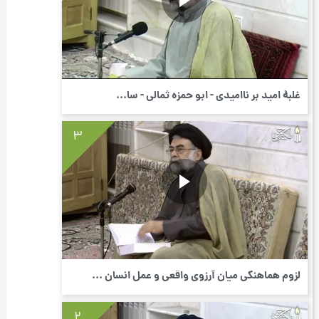
غلبۀ امید بر ناامیدی - ابو حمزه ثمالی - سا...
3
لزوم هماهنگی میان آرزوی واقعی و عمل انسان ...
2