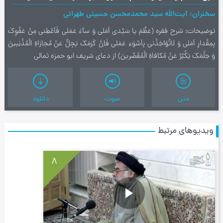
سخنران
آیت‌اللَه سید محمدمحسن حسینی طهرانی
توضیحات
شرح فقره (عَظُمَ یا سَیِّدى اَمَلى وَ سآءَ عَمَلى فَاَعْطِنى مِنْ عَفْوِکَ
بِمِقْدارِ اَمَلى وَ لاتُؤاخِذْنى بِاَسْوَءِ عَمَلى فَاِنَّ كَرَمَكَ يَجِلُّ عَنْ مُجازاةِ الْمُذْنِبينَ
وَ حِلْمَكَ يَكْبُرُ عَنْ مُكافاةِ الْمُقَصِّرينَ) از دعای شریف ابو حمزه ثمالی
متن
صوت
دانلود
ویدیوهای مرتبط
8