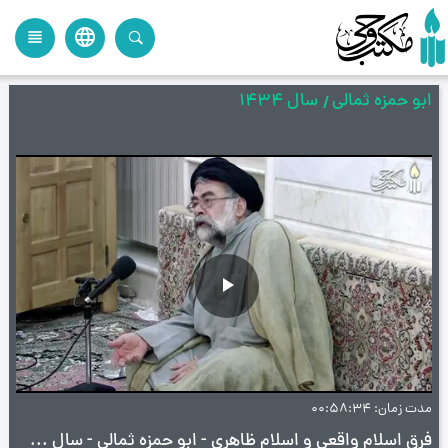
language
view_headline
close
search
ابو حمزه ثمالی
سال 1434
پخش
ویدیو
مدت زمان
00:58:34
فرق اسلام واقعی و اسلام ظاهری - ابو حمزه ثمالی - سال 1434 - ج9 - آیت‌ الله سید محمد محسن طهرانی