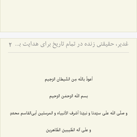
غدیر، حقیقتی زنده در تمام تاریخ برای هدایت بشر - توضیحی در رابطه با حدیث عشیره
2
أعوذُ باللَه مِن الشّیطان الرّجیم
بسم اللَه الرّحمٰن الرّحیم
و صلّی اللَه علَی سیّدنا و نبیّنا أشرف الأنبیاء و المرسلین أبی‌القاسم محمّدٍ
و علَی آله الطّیبینَ الطّاهرینَ