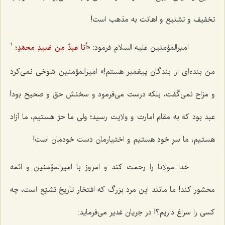
تخفیف و تشنیع و اهانت به مذهب است!
امیرالمؤمنین علیه السلام فرمود: «
أنا عبدٌ مِن عَبیدِ محمّدٍ
؛
1
من بنده‌ای از بندگان پیغمبر هستم!» امیرالمؤمنین شوخی نمی‌کرد
و مزاح نمی‌گفت، بلکه درست می‌فرمود و سخنش حق و صحیح بود!
عبد بود که به مقام امارت و ولایت رسید؛ ولی ما حرّ هستیم، ما آ‌زاد
هستیم، ما سرِ خود هستیم و اختیارمان دست خودمان است!
خدا مولانا را رحمت کند و امروز با امیرالمؤمنین و ائمه
محشور کند! ما مانند این مرد بزرگ که افتخار تاریخ تشیّع است، چه
کسی را سراغ داریم؟! در جریان غدیر می‌فرماید: