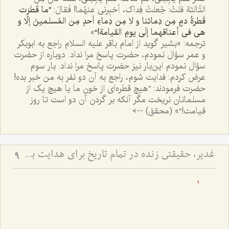
الثّالثة قلتُ: جُعلتُ فِداک، أخبِرنی عنهُما! فَقالَ:
”ما قَطرَت
قَطرةُ دمٍ مِن دِمائنا و لا مِن دِماءِ أحدٍ مِن المُسلمینَ إلّا و
هی فی أعناقهما إلَی یومِ القیامة!“
»
ترجمه: «بشیر گوید از امام باقر علیه السلام راجع به ابوبکر
و عمر سؤال نمودم، حضرت پاسخ مرا نداد. دوباره از حضرت
سؤال نمودم این‌بار نیز حضرت پاسخ مرا نداد. بار سوم
عرض کردم: فدایت شوم، راجع به آن دو نفر به من خبر بده!
حضرت فرمودند: ”هیچ قطره‌ای از خون ما یا هیچ یک از
مسلمانان نریخت مگر آنکه بر گردن آن دو است تا روز
قیامت!“» (محقق) -->
غدیر، حقیقتی زنده در تمام تاریخ برای هدایت بشر - توضیحی در رابطه با حدیث عشیره
9
1