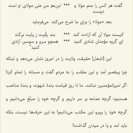
گفت هر کس را منم مولا و
***
ابن‌عمّ من علی مولای او است
دوست
بعد «مولا» را برای ما شرح می‌کند. می‌فرماید:
کیست مولا آن که آزادت کند
***
بند رقّیت ز پایت برکَند
ای گروه مؤمنان شادی کنید
***
همچو سرو و سوسن آزادی
کنید
2
این [اشعار] حقیقت ولایت را در امروز نشان می‌دهد و اینکه
چرا پیغمبر آمد و این مطلب را به مردم گفت و مسئله را تمام کرد!
اگر امیرالمؤمنین نباشد، ما تا روز قیامت بندۀ شهوت و بندۀ مناصب
هستیم؛ گرچه عمامه بر سر داریم و گرچه خود را مبلّغ می‌دانیم و
گرچه خود را پیرو این مکتب می‌دانیم! به این حرف‌ها نیست، بلکه
باید آمد و پا در میدان گذاشت!