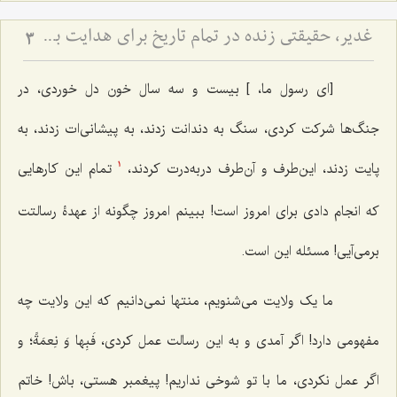
غدیر، حقیقتی زنده در تمام تاریخ برای هدایت بشر - توضیحی در رابطه با حدیث عشیره
3
[ای رسول ما، ] بیست و سه سال خون دل خوردی، در
جنگ‌ها شرکت کردی، سنگ به دندانت زدند، به پیشانی‌ات زدند، به
پایت زدند، این‌طرف و آن‌طرف دربه‌درت کردند،
تمام این کارهایی
1
که انجام دادی برای امروز است! ببینم امروز چگونه از عهدۀ رسالتت
برمی‌آیی! مسئله این است.
ما یک ولایت می‌شنویم، منتها نمی‌دانیم که این ولایت چه
مفهومی دارد! اگر آمدی و به این رسالت عمل کردی،
فَبِها وَ نِعمَةً
؛ و
اگر عمل نکردی، ما با تو شوخی نداریم! پیغمبر هستی، باش! خاتم