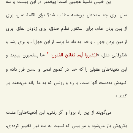
این خیلی قضیۀ عجیبی است! پیغمبر در این بیست و سه
سال برای چه متحمّل این‌همه مطالب شد؟ برای اقامۀ عدل، برای
از بین بردن ظلم، برای استقرار نظام صدق، برای زدودن نفاق، برای
از بین بردن جهل ـ و خدا به داد ما برسد از این جهل! ـ و برای رشد و
شکوفایی عقل، «
لِیُثیروا لَهم دَفائِنَ العُقولِ؛
«تا پیغمبران بیایند و
2
این دفینه‌های عقولی را که خدا در کمون آدمی و انسان قرار داده و
کلیدش به‌دست آنها است، با راه و روشی که به ما ارائه می‌دهند باز
کنند.»
می‌گویند از این راه برو! و اگر رفتی، این [دفینه‌های] عقلت
یکی‌یکی باز می‌شود و می‌بینی که نسبت به ماه قبل تغییر کرده‌ای،