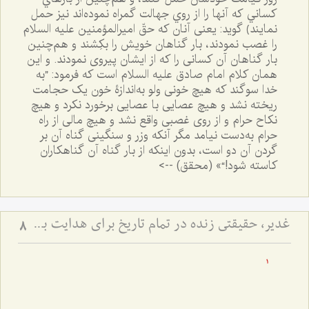
كساني كه آنها را از روي جهالت گمراه نموده‌اند نيز حمل
نمايند﴾ گوید: یعنی آنان که حقّ امیرالمؤمنین علیه السلام
را غصب نمودند، بار گناهان خویش را بکِشند و هم‌چنین
بار گناهان آن کسانی را که از ایشان پیروی نمودند. و این
همان کلام امام صادق علیه السلام است که فرمود: ”به
خدا سوگند که هیچ خونی ولو به‌اندازۀ خون یک حجامت
ریخته نشد و هیچ عصایی با عصایی برخورد نکرد و هیچ
نکاح حرام و از روی غصبی واقع نشد و هیچ مالی از راه
حرام به‌دست نیامد مگر آنکه وزر و سنگینی گناه آن بر
گردن آن دو است، بدون اینکه از بار گناه آن گناهکاران
کاسته شود!“» (محقق) -->
غدیر، حقیقتی زنده در تمام تاریخ برای هدایت بشر - توضیحی در رابطه با حدیث عشیره
8
1