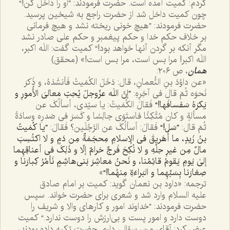
کردم: کمیت آمده است. حضرت فرمودند: ”او را داخل کن!“
چون کمیت داخل شد از حضرت راجع به شیخین پرسید.
حضرت فرمودند: ”هیچ خونی ریخته نشد و هیچ فرمانی
بر خلاف حکم خدا و حکم پیغمبر و حکم علی صادر نشد
مگر آنکه بر گردن آنها خواهد بود!“ کمیت گفت: اللَه اکبر،
اللَه اکبر! مرا بس است، مرا بس است!» (محقق)
همان
، ص ٢٠٦:
«عن داوُدَ بنِ النُّعمانِ، قال: دَخَلَ الکُمَیتُ فَأنشَدَهُ، و ذَکرَ
نَحوَه ثُمّ قال فی آخِرِهِ:
”إنّ اللَه عزّوجلّ یُحِبّ مَعالیَ الأُمورِ و
یَکرَهُ سَفسافَها!“
فَقالَ الکُمَیتُ: یا سیّدی، أسألُکَ عن
مسألةٍ و کان مُتَّکِئًا فاستَوَی جالِسًا و کَسَرَ فی صَدرِه وِسادَةً
ثُمّ قال:
”سَل!“
فَقالَ: أسألُکَ عن الرَّجُلَین؟ فَقالَ:
”یا کُمَیتُ
بنُ زَیدٍ، ما أُهَریقَ فی الإسلامِ مِحجَمَةٌ مِن دَمٍ و لا اکتُسِبَ
مالٌ مِن غیرِ حِلِّهِ و لا نُکِحَ فَرجٌ حَرامٌ إلّا و ذَلِکَ فی أعناقِهِما
إلیٰ یَومِ یَقومُ قائِمُنا، و نَحنُ مَعاشِرَ بَنی‌هاشِمٍ نَأمُرُ کِبارَنا و
صِغارَنا بِسَبِّهِما و البَراءَةِ مِنهُما!“
»
ترجمه: «داود بن نعمان گوید: کمیت بر امام صادق
علیه السلام وارد شد و شعری برای حضرت خواند. سپس
حضرت فرمودند: ”خداوند امور و کارهای والا و شریف را
دوست دارد و امور پست و بی‌ارزش را دوست ندارد.“ کمیت
عرض کرد: آقای من، سؤالی دارم. حضرت تکیه داده بودند،