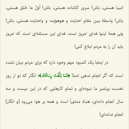
انبیا هستی، باش! سرور کائنات هستی، باش!
أوّلُ مَا خَلقَ
هستی،
باش! واسطۀ بین مقام احدیّت و هوهویّت و واحدیّت هستی، باش!
ولی همۀ اینها فدای امروز است، فدای این مسئله‌ای است که امروز
باید آن را به مردم ابلاغ کنی!
در اینجا یک کمبود مهم وجود دارد که برای مردم بیان نشده
﴿فَمَا بَلَّغۡتَ رِسَالَتَهُۥ﴾
است که اگر انجام ندهی اصلاً
؛ انگار که تو از روز
نخست پیامبر ما نبوده‌ای و تمام کارهایی که در این بیست و سه
سال انجام داده‌ای،
هباءً منثوراً
است و همه بر هوا می‌رود [و انگار]
انجام نداده‌ای!