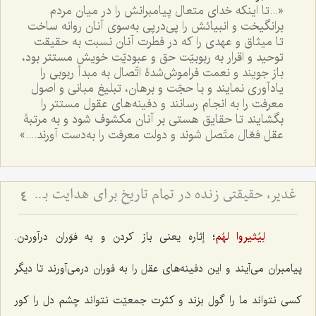
«...تا اینکه خدای متعال پیامبرانش را در میان مردم
برانگیخت و انبیائش را پی‌درپی به‌سوی آنان روانه ساخت
تا میثاق و عهدی را که در فطرت آنان نسبت به حقیقت
توحید و اقرار به ربوبیّت حق و عبودیّت خویش مستتر بود،
باز جویند و نعمت فراموش‌شدۀ اتّصال به مبدأ ربوبی را
یادآوری نمایند و با حجّت و برهان، تبلیغ مبانی و اصول
معرفت را به انجام رسانند و دفینه‌های عقول مستتر را
بگشایند تا حقایق هستی بر آنان مکشوف شود و به مرتبۀ
عقل فعّال متّصل شوند و دولت معرفت را به‌دست آورند....»
غدیر، حقیقتی زنده در تمام تاریخ برای هدایت بشر - توضیحی در رابطه با حدیث عشیره
4
لِیُثیروا لهُم
؛
إثاره
یعنی باز کردن و به فوَران درآوردن.
پیامبران می‌آیند و این دفینه‌های عقل را به فوران درمی‌آورند تا دیگر
کسی نتواند ما را گول بزند و کثرت جمعیّت نتواند چشم دل را کور