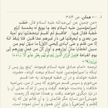
-->
همان
، ص ٣٨٤:
«عن جَمیلٍ عن أبی‌عبداللَه علیه السلام قال:
خَطَبَ
أمیرالمؤمنینَ علیه السلام بَعدَ ما بویِعَ لَه بِخَمسَةِ أیّامٍ
خُطبةً فَقالَ فیها:... ”فأُقسِمُ ثُمّ أُقسِمُ لَیَتحَمّلَنّها بَنو أُمیّةَ
مِن بَعدی و لَیَعرِفُنّها فی دارِ غَیرِهِم عمّا قَلیل. فَلا یُبَعِّدُ اللَهُ
إلّا مَن ظَلمَ و علَی البادی [یَعنی الأوّلَ] ما سَهَّلَ لهم مِن
سَبیلِ الخَطایا مِثلُ أوزارِهِم و أوزارِ کُلِّ مَن عَمِلَ بِوِزرِهم إلَی
﴿وَمِنۡ أَوۡزَارِ ٱلَّذِينَ يُضِلُّونَهُم بِغَيۡرِ عِلۡمٍ أَلَا سَآءَ مَا
یومِ القیامَةِ
يَزِرُونَ﴾
»
“.
ترجمه: «امام صادق علیه السلام فرمودند: ”پنج روز پس از
اینکه با امیرالمؤمنین علیه السلام بیعت کردند، حضرت
خطبه خواندند و در آن خطبه فرمودند: به خدا قسم
می‌خورم و سپس قسم می‌خورم که پس از من، بنی‌امیه
خلافت را به‌دست خواهند گرفت و پس از اندک مدتی آن را
در نزد دیگری خواهند یافت. و همانا خداوند [از رحمت
خویش] دور نسازد مگر ظالمان را. و آن ظالم اول که راه
[ظلم و گمراهی] را برای آنان هموار و آسان نموده است،