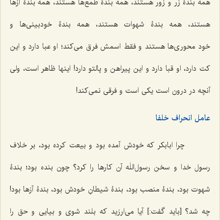
همه بندۀ زر و زور هستند، همه بندۀ طمع‌ها هستند، همه بندۀ آزها
هستند، همه بندۀ شهوات هستند، همه بندۀ خودبینی‌ها و
خود محوری‌ها هستند و فقط اسمش فرق می‌کند؛ او عبا دارد و این
کت دارد، او قبا دارد و این پیراهن و پالتو دارد! اینها ظاهر است، ولی
آنچه در درون است یکی است و فرقی نمی‌کند!
عامل انحراف خلفا
چرا ابابکر که خودش آمده بود و بیعت کرده بود، بر خلاف
رسول خدا و سخن رسول‌اللَه آن کارها را کرد؟ چون بنده بود؛ بندۀ
شهوت بود، بندۀ منصب بود، بندۀ شیطانِ خودش بود، بندۀ آزها بود!
چه شد؟ [باید گفت:] آیا می‌ارزید که بلند شوی و بیایی و حق را