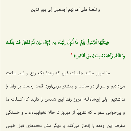
و اللّعنةُ علَی أعدائِهم أجمعینَ إلَی یومِ الدّین
﴿يَـٰٓأَيُّهَا ٱلرَّسُولُ بَلِّغۡ مَآ أُنزِلَ إِلَيۡكَ مِن رَّبِّكَ وَإِن لَّمۡ تَفۡعَلۡ فَمَا بَلَّغۡتَ
رِسَالَتَهُۥ وَٱللَهُ يَعۡصِمُكَ مِنَ ٱلنَّاسِ﴾
.
1
ما امروز مانند جلسات قبل که وعدۀ یک ربع و نیم ساعت
می‌دادیم و سر از دو ساعت و بیشتر درمی‌آورد، قصد زحمت بر رفقا را
نداشتیم؛ ولی إن‌شاءاللَه امروز رفقا این شانس را دارند که کسالت ما
و بی‌خوابی سفر ـ که تقریباً از دیروز تا حالا نخوابیده‌ام ـ و خستگی
مفرَط، این وعده را إنجاز می‌کند و دیگر مثل دفعه‌های قبل خیلی