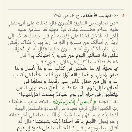
-->
تهذیب الأحکام
، ج ٤، ص ١٤٥:
«عن الحارثِ بنِ المُغیرَةِ النَّصریّ قال: دَخَلتُ علَی أبی‌جعفرٍ
علیه السّلام فَجَلَستُ عِندَهُ، فَإذا نَجیَّةُ قد استَأذَنَ علَیه
فَأذِنَ لَه. فَدَخَلَ فَجَثا علَی رُکبَتَیه ثُمّ قال: جُعِلتُ فِداکَ، إنّی
أُریدُ أن أسألَکَ عَن مسألةٍ و اللَهِ ما أُریدُ بِها إلّا فَکاکَ رَقَبَتی
مِن النّار، فَکأنّه رِقٌّ لَه! فاستَویٰ جالِسًا فَقال لَه:
”یا نَجیَّةُ،
سَلنی فَلا تَسألُنی الیَومَ عن شَیءٍ إلّا أخبَرتُکَ بِهِ!“
قال:
جُعِلتُ فِداکَ، ما تَقولُ فی فُلانٍ و فُلانٍ؟ قال:
”یا نَجیّةُ، إنّ لَنا الخُمُسَ فی کتابِ اللَهِ و لَنا الأنفالَ و لَنا
صَفوَ الأموالِ، و هُما و اللَهِ أوّلُ مَن ظَلَمَنا حَقَّنا فی کتابِ
اللَهِ و أوّلُ مَن حَمَلَ النّاسَ علَی رِقابِنا، و دِماؤُنا فی
أعناقِهِما إلَی یَومِ القیامَةِ بِظُلمِنا أهلَ‌البَیتِ. و إنّ النّاسَ
لَیَتَقَلَّبونَ فی حَرامٍ إلَی یَومِ القیامَةِ بِظُلمِنا أهلَ‌البَیتِ!“
﴿إِنَّا لِلَّهِ وَإِنَّآ إِلَيۡهِ رَٰجِعُونَ﴾
فَقالَ نَجیَّةُ:
ـ ثَلاثَ مَرّاتٍ ـ هَلَکنا و
رَبِّ الکَعبَةِ! قال: فَرَفَعَ فَخِذَهُ عن الوِسادَةِ فاستَقبَلَ القِبلَةَ
فَدَعا بِدُعاءٍ لَم أفهَم مِنهُ شَیئًا إلّا أنّا سَمِعناهُ فی آخِرِ دُعائِهِ
و هو یَقولُ:
”اللَهمّ إنّا قد أحلَلنا ذَلِکَ لِشیعَتِنا!“
قال: ثُمَّ
أقبَلَ إلَینا بِوَجهِهِ و قال:
”یا نَجیَّةُ، ما علَی فِطرَةِ إبراهیمَ