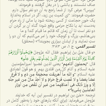
صاف نشستند و بالشی را در بغل گرفتند و فرمودند:
”بپرس!“ عرض کرد: از شما راجع به آن دو نفر سؤال دارم.
حضرت فرمودند: ”ای کمیت بن زید، اگر در اسلام به‌اندازۀ
یک خون حجامت از کسی ریخته شود یا مالی از راه حرام
به‌دست آید یا نکاح حرامی واقع شود؛ گناه آن بر گردن آن
دو نفر است تا آن زمان که قائم ما قیام کند! و ما
بنی‌هاشم، بزرگ و کوچک خود را امر می‌کنیم که آن دو را
سبّ نمایند و از ایشان بیزاری بجویند!“» (محقق)
تفسیر القمی
، ج ١، ص ٣٨٣:
﴿لِيَحۡمِلُوٓاْ أَوۡزَارَهُمۡ
«
و قال علیُّ بنُ إبراهیم: فقال اللَه عزّوجلّ
كَامِلَةٗ يَوۡمَ ٱلۡقِيَٰمَةِ وَمِنۡ أَوۡزَارِ ٱلَّذِينَ يُضِلُّونَهُم بِغَيۡرِ عِلۡمٍ﴾
قال:
”یَحمِلونَ آثامَهم“
یعنی الذین غَصَبوا أمیرَالمؤمنینَ
علیه السلام و آثامَ کلِّ مَن اقتَدیٰ بهم. وَ هو قَولُ الصّادقِ
علیه السلام:
”و اللَهِ ما أُهریقَت مِحجَمَةٌ مِن دَمٍ و لا قُرِعَ
عَصًا بِعَصًا و لا غُصِبَ فَرجٌ حَرامٌ و لا أُخِذَ مالٌ مِن غیرِ حِلِّهِ
إلّا و وِزرُ ذَلِکَ فی أعناقِهِما مِن غیرِ أن نَقُصَ مِن أوزارِ
العامِلینَ بِشَی‌ءٍ!“»
ترجمه: «علیّ بن ابراهیم در تفسیر این آیه که خداوند
عزّوجل می‌فرماید: ﴿براي آنكه بارهاي خود را به‌طور كامل در
روز قيامت خودشان حمل كنند، و هم‌چنين از بارهاي