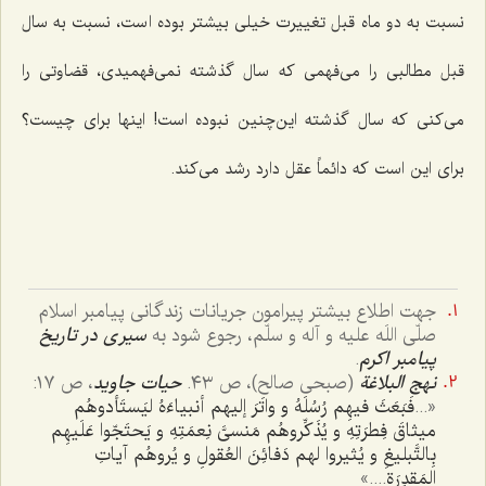
نسبت به دو ماه قبل تغییرت خیلی بیشتر بوده است، نسبت به سال
قبل مطالبی را می‌فهمی که سال گذشته نمی‌فهمیدی، قضاوتی را
می‌کنی که سال گذشته این‌چنین نبوده است! اینها برای چیست؟
برای این است که دائماً عقل دارد رشد می‌کند.
جهت اطلاع بیشتر پیرامون جریانات زندگانی پیامبر اسلام
صلّی اللَه علیه و آله و سلّم، رجوع شود به
سیری در تاریخ
پیامبر اکرم
.
نهج البلاغة
(صبحی صالح)، ص ٤٣.
حیات جاوید
، ص ١٧:
«...
فَبَعَثَ فیهِم رُسُلَهُ و واتَرَ إلیهم أنبیاءَهُ لیَستَأدوهُم
میثاقَ فِطرَتِهِ و یُذَکِّروهُم مَنسیَّ نِعمَتِهِ و یَحتَجّوا عَلَیهِم
بِالتَّبلیغِ و یُثیروا لهم دَفائِنَ العُقولِ و یُروهُم آیاتِ
المَقدِرَة
....»