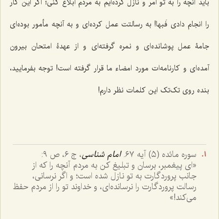
باید آنچه را به تو امر و نازل کرده‌ایم به مردم ابلاغ کنی؛ اگر این کار
را انجام دادی فَبها! به رسالتت عمل کرده‌ای و به آنچه مأمور بوده‌ای
جامۀ عمل پوشانده‌ای و نمره گرفته‌ای و از عهدۀ امتحان بیرون
آ‌مده‌ای و کارنامه‌ات مورد امضاء ما قرار گرفته است! توجه بفرمایید،
بنده روی تک‌تک این کلمات نظر دارم!
سوره مائده (٥) آیه ٦٧.
امام شناسی
، ج ٦، ص ٩:
«ای پیغمبر، برسان و تبلیغ کن به مردم آنچه را که از
جانب پروردگارت به تو نازل شده است؛ و اگر نرسانی،
رسالت پروردگارت را نرسانده‌ای، و خداوند تو را از مردم حفظ
می‌کند!»