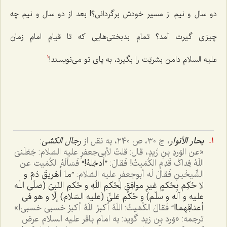
دو سال و نیم از مسیر خودش برگردانی؟! بعد از دو سال و نیم چه
چیزی گیرت آمد؟ تمام بدبختی‌هایی که تا قیام امام زمان
علیه السلام دامن بشریّت را بگیرد، به پای تو می‌نویسند!
1
بحار الأنوار
، ج ٣٠، ص ٢٤٠، به نقل از
رجال الکشی
:
«عن الوَردِ بنِ زَیدٍ، قال: قلتُ لأبی‌جعفرٍ علیه السّلام: جَعَلَنیَ
اللَهُ فِداکَ قَدِمَ الکُمَیتُ! فَقالَ:
”أدخِلهُ!“
فَسَألَهُ الکُمَیت عن
الشّیخَینِ فَقالَ لَه أبوجعفرٍ علیه السّلام:
”ما أُهَریقَ دَمٌ و
لا حُکِمَ بِحُکمٍ غیرِ موافِقٍ لِحُکمِ اللَهِ و حُکمِ النّبیّ (صلّی اللَه
علیه و آله و سلّم) و حُکمِ عَلیٍّ (علیه السّلام) إلّا و هو فی
أعناقِهما!“
فَقالَ الکُمَیتُ: اللَهُ أکبرُ اللَهُ أکبرُ حَسبی حَسبی!»
ترجمه: «وَرد بن زید گوید: به امام باقر علیه السلام عرض