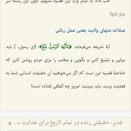
خب حالا ما دیگر وارد این قضیه نشویم، چون این رشته سرِ
دراز دارد!
عبادات منهای ولایت یعنی عمل رباتی
﴿يَـٰٓأَيُّهَا ٱلرَّسُولُ بَلِّغۡ﴾
آیۀ شریفه می‌فرماید:
؛ [ای رسول، ] باید
بیایی و تبلیغ کنی و بگویی و مطلب را برای مردم روشن کنی که
خلاصۀ قضیه این است که اگر می‌خواهید آن حقیقت انسانی شما به
فعلیّت برسد، باید ببینید امروز چه اتّفاقی افتاده است!
غدیر، حقیقتی زنده در تمام تاریخ برای هدایت بشر - توضیحی در رابطه با حدیث عشیره
5