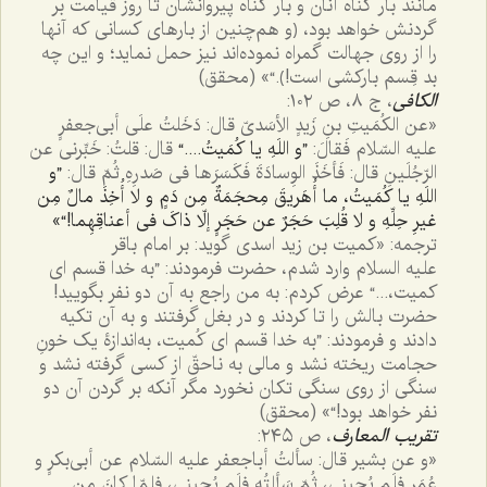
مانند بار گناه آنان و بار گناه پیروانشان تا روز قیامت بر
گردنش خواهد بود، ﴿و هم‌چنین از بارهای کسانی که آنها
را از روی جهالت گمراه نموده‌اند نیز حمل نماید؛ و این چه
بد قِسم بارکشی است!﴾.“» (محقق)
الکافی
، ج ٨، ص ١٠٢:
«عن الکُمَیتِ بنِ زَیدٍ الأسَدیّ قال: دَخَلتُ علَی أبی‌جعفرٍ
علیه السّلام فَقالَ:
”و اللَهِ یا کُمَیتُ....“
قال: قلتُ: خَبِّرنی عن
الرّجُلَینِ قال: فَأخَذَ الوِسادَةَ فَکَسَرَها فی صَدرِهِ ثُمّ قال:
”و
اللَهِ یا کُمَیتُ، ما أُهَریقَ مِحجَمَةٌ مِن دَمٍ و لا أُخِذَ مالٌ مِن
غیرِ حِلِّهِ و لا قُلِبَ حَجَرٌ عن حَجَرٍ إلّا ذاکَ فی أعناقِهِما!“»
ترجمه: «کمیت بن زید اسدی گوید: بر امام باقر
علیه السلام وارد شدم، حضرت فرمودند: ”به خدا قسم ای
کمیت،...“ عرض کردم: به من راجع به آن دو نفر بگویید!
حضرت بالش را تا کردند و در بغل گرفتند و به آن تکیه
دادند و فرمودند: ”به خدا قسم ای کُمیت، به‌اندازۀ یک خونِ
حجامت ریخته نشد و مالی به ناحقّ از کسی گرفته نشد و
سنگی از روی سنگی تکان نخورد مگر آنکه بر گردن آن دو
نفر خواهد بود!“» (محقق)
تقریب المعارف
، ص ٢٤٥:
«
و عن بشیر قال‌: سألتُ أباجعفر علیه السّلام عن أبی‌بکرٍ و
عُمَر فلَم یُجِبنی، ثُمّ سَألتُه فلَم یُجِبنی، فلمّا کانَ مِن