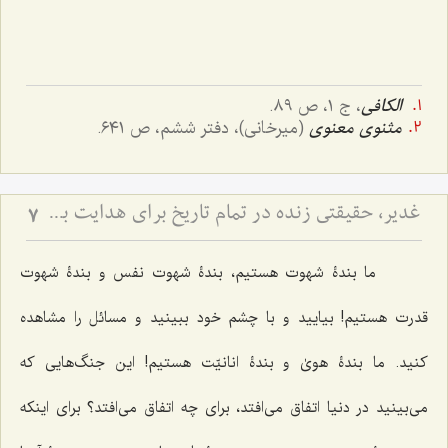
الکافی
، ج ١، ص ٨٩.
مثنوی معنوی
(میرخانی)، دفتر ششم، ص ٦٤١.
غدیر، حقیقتی زنده در تمام تاریخ برای هدایت بشر - توضیحی در رابطه با حدیث عشیره
7
ما بندۀ شهوت هستیم، بندۀ شهوت نفس و بندۀ شهوت
قدرت هستیم! بیایید و با چشم خود ببینید و مسائل را مشاهده
کنید. ما بندۀ هویٰ و بندۀ انانیّت هستیم! این جنگ‌هایی که
می‌بینید در دنیا اتفاق می‌افتد، برای چه اتفاق می‌افتد؟ برای اینکه