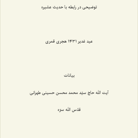
توضیحی در رابطه با حدیث عشیره
عید غدیر ١٤٣١ هجری قمری
بیانات
آیت اللَه حاج سیّد محمد محسن حسینی طهرانی
قدّس اللَه سرّه