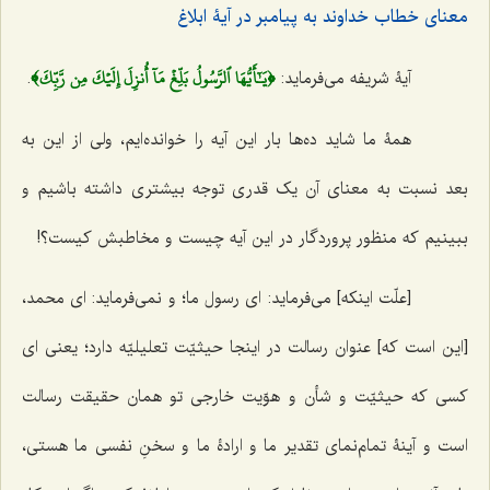
معنای خطاب خداوند به پیامبر در آیۀ ابلاغ
﴿يَـٰٓأَيُّهَا ٱلرَّسُولُ بَلِّغۡ مَآ أُنزِلَ إِلَيۡكَ مِن رَّبِّكَ﴾
آیۀ شریفه می‌فرماید:
.
همۀ ما شاید ده‌ها بار این آیه را خوانده‌ایم، ولی از این به
بعد نسبت به معنای آن یک قدری توجه بیشتری داشته باشیم و
ببینیم که منظور پروردگار در این آیه چیست و مخاطبش کیست؟!
[علّت اینکه] می‌فرماید: ای رسول ما؛ و نمی‌فرماید: ای محمد،
[این است که] عنوان رسالت در اینجا حیثیّت تعلیلیّه دارد؛ یعنی ای
کسی که حیثیّت و شأن و هوّیت خارجی تو همان حقیقت رسالت
است و آینۀ تمام‌نمای تقدیر ما و ارادۀ ما و سخنِ نفسی ما هستی،