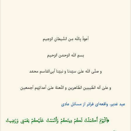
أعوذُ بِاللَه مِن الشّیطانِ الرّجیم
بسمِ اللَه الرّحمٰن الرّحیم
و صلّی اللَه علیٰ سیّدنا و نبیّنا أبی‌القاسم محمّد
و علیٰ آله الطّیبین الطّاهرین و اللّعنة علیٰ أعدائِهم أجمعینَ
عید غدیر، واقعه‌ای فراتر از مسائل عادی
﴿ٱلۡيَوۡمَ أَكۡمَلۡتُ لَكُمۡ دِينَكُمۡ وَأَتۡمَمۡتُ عَلَيۡكُمۡ نِعۡمَتِي وَرَضِيتُ