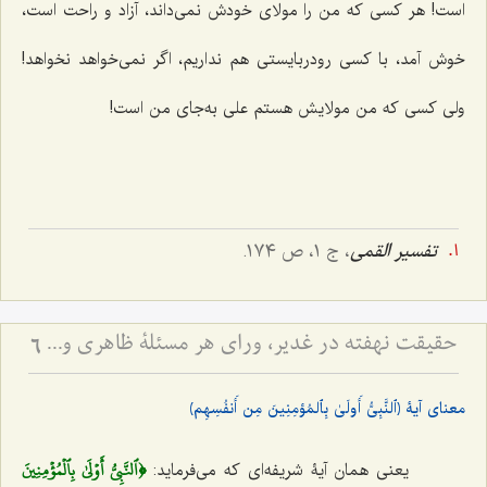
است! هر کسی که من را مولای خودش نمی‌داند، آزاد و راحت است،
خوش آمد، با کسی رودربایستی هم نداریم، اگر نمی‌خواهد نخواهد!
ولی کسی که من مولایش هستم علی به‌جای من است!
تفسیر القمی
، ج ١، ص ١٧٤.
حقیقت نهفته در غدیر، ورای هر مسئلۀ ظاهری و دنیوی - آیا هدف از نصب امیرالمؤمنین علیه السلام، صرف تشکیل حکومت عادله بود؟
6
معنای آیۀ ﴿ٱلنَّبِیُّ أَولَیٰ بِٱلمُؤمِنِینَ مِن أَنفُسِهِم﴾
﴿ٱلنَّبِيُّ أَوۡلَىٰ بِٱلۡمُؤۡمِنِينَ
یعنی همان آیۀ شریفه‌ای که می‌فرماید: