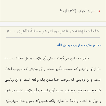
سوره أحزاب (٣٣) آیه ٦.
حقیقت نهفته در غدیر، ورای هر مسئلۀ ظاهری و دنیوی - آیا هدف از نصب امیرالمؤمنین علیه السلام، صرف تشکیل حکومت عادله بود؟
7
معنای ولایت و اولویت رسول اللَه
«أولیٰ» به این می‌گویند! یعنی آن ولایت رسول خدا نسبت به
ما، از آن ولایتی که موجب تأثیر است، و آن ولایتی که موجب انشاء
است، و آن ولایتی که موجب جدا شدن یک واقعه است، و آن ولایتی
که موجب به هم پیوستن است، أولیٰ است و آن ولایت غالب می‌شود
و نیاز به انشاء و ارادۀ ما ندارد، بلکه همین‌که رسول خدا می‌فرماید: