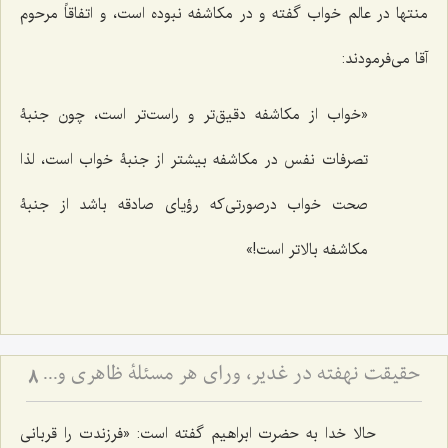
منتها در عالم خواب گفته و در مکاشفه نبوده است، و اتفاقاً مرحوم
آقا می‌فرمودند:
«خواب از مکاشفه دقیق‌تر و راست‌تر است، چون جنبۀ
تصرفات نفس در مکاشفه بیشتر از جنبۀ خواب است، لذا
صحت خواب درصورتی‌که رؤیای صادقه باشد از جنبۀ
مکاشفه بالاتر است!»
حقیقت نهفته در غدیر، ورای هر مسئلۀ ظاهری و دنیوی - آیا هدف از نصب امیرالمؤمنین علیه السلام، صرف تشکیل حکومت عادله بود؟
8
حالا خدا به حضرت ابراهیم گفته است: «فرزندت را قربانی