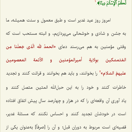
لَكُمُ ٱلۡإِسۡلَٰمَ دِينٗا﴾
.
1
امروز روز عید غدیر است و طبق معمول و سنت همیشه، ما
به جشن و شادی و خوشحالی می‌پردازیم، و البته مستحب است که
وقتی مؤمنین به هم می‌رسند دعای
«الحمدُ لله الّذی جَعلَنا مِن
المُتمسّکینَ بوِلایةِ أمیرالمؤمنینَ و الأئمة المَعصومینَ
علیهمُ السّلام»
را بخوانند، و باید هم بخوانند و قرائت کنند و تجدید
2
خاطرات کنند و خود را به این حبل‌اللَه المتین متصل کنند و
یاد آوری آن واقعه‌ای را که در هزار و چهارصد سال پیش اتفاق افتاده
است در خودشان تجدید کنند و احساس نکنند که مسئلۀ غدیر،
قضیه‌ای است مربوط به دوران قبل؛ و آن را [صرفاً] به‌عنوان یکی از