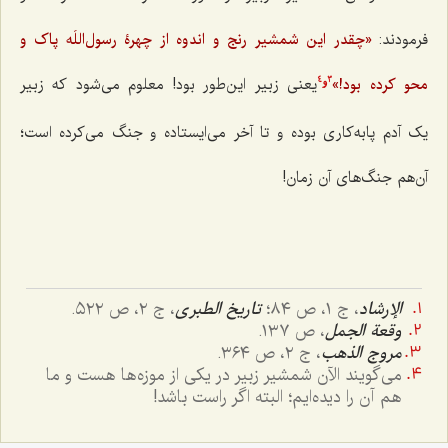
فرمودند:
«چقدر این شمشیر رنج و اندوه از چهرۀ رسول‌اللَه پاک و
محو کرده بود!»
یعنی زبیر این‌طور بود! معلوم می‌شود که زبیر
4
3
و
یک آدم پابه‌کاری بوده و تا آخر می‌ایستاده و جنگ می‌کرده است؛
آن‌هم جنگ‌های آن زمان!
الإرشاد
، ج ١، ص ٨٤؛
تاریخ الطبری
، ج ٢، ص ٥٢٢.
وقعة الجمل
، ص ١٣٧.
مروج الذهب
، ج ٢، ص ٣٦٤.
می‌گویند الآن شمشیر زبیر در یکی از موزه‌ها هست و ما
هم آن را دیده‌ایم؛ البته اگر راست باشد!