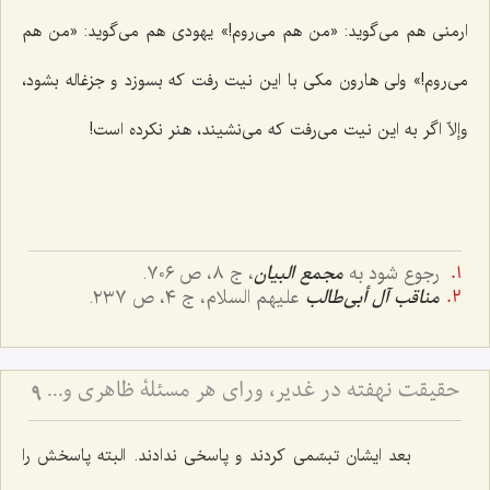
ارمنی هم می‌گوید: «من هم می‌روم!» یهودی هم می‌گوید: «من هم
می‌روم!» ولی هارون مکی با این نیت رفت که بسوزد و جزغاله بشود،
وإلاّ اگر به این نیت می‌رفت که می‌نشیند، هنر نکرده است!
رجوع شود به
مجمع البیان
، ج ٨، ص ٧٠٦.
مناقب آل أبی‌طالب
علیهم السلام، ج ٤، ص ٢٣٧.
حقیقت نهفته در غدیر، ورای هر مسئلۀ ظاهری و دنیوی - آیا هدف از نصب امیرالمؤمنین علیه السلام، صرف تشکیل حکومت عادله بود؟
9
بعد ایشان تبسّمی کردند و پاسخی ندادند. البته پاسخش را