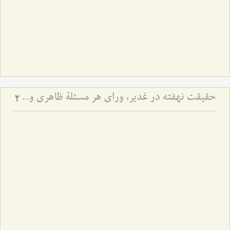
حقیقت نهفته در غدیر، ورای هر مسئلۀ ظاهری و دنیوی - آیا هدف از نصب امیرالمؤمنین علیه السلام، صرف تشکیل حکومت عادله بود؟
2