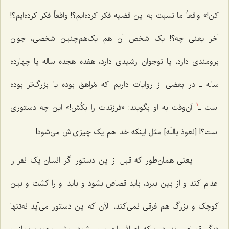
کن!» واقعاً ما نسبت به این قضیه فکر کرده‌ایم؟! واقعاً فکر کرده‌ایم؟!
آخر یعنی چه؟! یک شخص آن هم یک‌هم‌چنین شخصی، جوان
برومندی دارد، یا نوجوان رشیدی دارد، هفده هجده ساله یا چهارده
ساله ـ در بعضی از روایات داریم که مُراهق بوده یا بزرگ‌تر بوده
است ـ
آن‌وقت به او بگویند: «فرزندت را بکُش!» این چه دستوری
1
است؟! [نعوذ باللَه] مثل اینکه خدا هم یک چیزی‌اش می‌شود!
یعنی همان‌طور که قبل از این دستور اگر انسان یک نفر را
اعدام کند و از بین ببرد، باید قصاص بشود و باید او را کشت و بین
کوچک و بزرگ هم فرقی نمی‌کند، الآن که این دستور می‌آید نه‌تنها