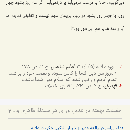
می‌گوییم، حالا یا درست درمی‌آید یا درنمی‌آید! اگر سه روز بشود چهار
روز، یا چهار روز بشود دو روز، برایمان مهم نیست و تفاوتی ندارد؛ اما
آیا واقعۀ غدیر هم این‌طور بود؟!
سوره مائده (٥) آیه ٣.
امام شناسی
، ج ٢، ص ١٧٨:
«امروز من دين شما را كامل نموده و نعمت خود را بر شما
تمام كردم و راضى شدم كه اسلام دين شما باشد.»
الإقبال
، ج ٢، ص ٢٦١، با قدری اختلاف.
حقیقت نهفته در غدیر، ورای هر مسئلۀ ظاهری و دنیوی - آیا هدف از نصب امیرالمؤمنین علیه السلام، صرف تشکیل حکومت عادله بود؟
3
هدف پیامبر در واقعۀ غدیر، بالاتر از تشکیل حکومت عادله