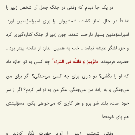
در یک جا دیدم که وقتی در جنگ جمل آن شخص زبیر را
غفلتاً در حال نماز کشت، شمشیرش را برای امیرالمؤمنین آورد.
امیرالمؤمنین بسیار ناراحت شدند. چون زبیر از جنگ کناره‌گیری کرد
و جزء لشگر عایشه نیامد ـ خب به همین اندازه از طلحه بهتر بود ـ
حضرت فرمودند:
«الزّبیرُ وَ قاتلُه فی النّار!»
چه کسی به تو اجازه داد
2
که او را بکُشی؟ تو داری برای چه کسی می‌جنگی؟ اگر برای من
می‌جنگی و به ارادۀ من می‌جنگی، مگر من به تو امر کردم؟ اگر از سر
خود است، بلند شو برو و هر کاری که می‌خواهی بکن، مسؤلیتش
هم پای خودت!
وقتی شمشیر زبیر را آورد حضرت نگاه کردند و