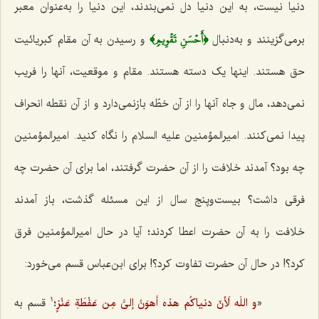
دنیا نیست، به این دنیا دل نمی‌بندند، این دنیا را به‌عنوان معبر
﴿أَحۡسَنِ تَقۡوِيمٖ﴾
برمی‌گزینند و به‌دنبال
و رسیدن به آن مقام کبریائیت
حق هستند. اینها یک دسته هستند. مقام و موقعیت، آنها را فریب
نمی‌دهد، مال و جاه آنها را از آن خطّه بازنمی‌دارد و از آن نقطه انحراف
پیدا نمی‌کنند. امیرالمؤمنین علیه السلام را نگاه کنید. امیرالمؤمنین
چه بود؟ آمدند خلافت را از آن حضرت گرفتند، اما برای آن حضرت چه
فرقی داشت؟ بیست‌وپنج سال از این مسئله گذشت، باز آمدند
خلافت را به آن حضرت اعطا کردند؛ آیا در حال امیرالمؤمنین فرق
کرد؟! در حال آن حضرت تفاوت کرد؟! برای ابن‌عباس قسم می‌خورد:
«
و
اللَه لَأنّ دنیاکُم هذه أهوَنُ إلیَّ مِن عَفْطَةِ عَنْزٍ
؛
قسم به
1