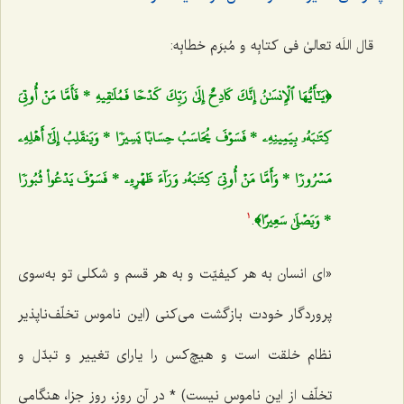
قال اللَه تعالیٰ فی کتابِه و مُبرَم خطابِه:
﴿يَـٰٓأَيُّهَا ٱلۡإِنسَٰنُ إِنَّكَ كَادِحٌ إِلَىٰ رَبِّكَ كَدۡحٗا فَمُلَٰقِيهِ * فَأَمَّا مَنۡ أُوتِيَ
كِتَٰبَهُۥ بِيَمِينِهِۦ * فَسَوۡفَ يُحَاسَبُ حِسَابٗا يَسِيرٗا * وَيَنقَلِبُ إِلَىٰٓ أَهۡلِهِۦ
مَسۡرُورٗا * وَأَمَّا مَنۡ أُوتِيَ كِتَٰبَهُۥ وَرَآءَ ظَهۡرِهِۦ * فَسَوۡفَ يَدۡعُواْ ثُبُورٗا
* وَيَصۡلَىٰ سَعِيرًا﴾
.
1
«ای انسان به هر کیفیّت و به هر قسم و شکلی تو به‌سوی
پروردگار خودت بازگشت می‌کنی (این ناموس تخلّف‌ناپذیر
نظام خلقت است و هیچ‌کس را یارای تغییر و تبدّل و
تخلّف از این ناموس نیست) * در آن روز، روز جزا، هنگامی