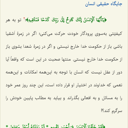
جایگاه حقیقی انسان
﴿يَـٰٓأَيُّهَا ٱلۡإِنسَٰنُ إِنَّكَ كَادِحٌ إِلَىٰ رَبِّكَ كَدۡحٗا فَمُلَٰقِيهِ﴾
؛
تو به هر
2
کیفیّتی به‌سوی پرودگار خودت حرکت می‌کنی؛ اگر در زمرۀ اَشقیا
باشی باز از حکومت خدا خارج نیستی و اگر در زمرۀ سُعدا بشوی باز
از حکومت خدا خارج نیستی. منتها صحبت در این است که واقعاً آیا
دور از عقل نیست که انسان با توجه به این‌همه امکانات و این‌همه
نعَمی که خداوند در اختیار او قرار داده است، این چند روز عمر خود
را به مسائل و به افعالی بگذراند و بیاید به مطالب پایین خودش را
سرگرم کند؟!
﴿لَقَدۡ خَلَقۡنَا ٱلۡإِنسَٰنَ فِيٓ أَحۡسَنِ تَقۡوِيمٖ * ثُمَّ رَدَدۡنَٰهُ أَسۡفَلَ سَٰفِلِينَ *