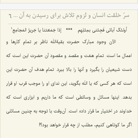
سرّ خلقت انسان و لزوم تلاش برای رسیدن به آن - تفاوت نگرش اولیا و دیگران به دنیا.
6
أولئکَ آبائی فَجِئنی بمِثلِهِم
***
إذا جَمَعَتنا یا جَریرُ المَجامِع
1
الآن وجود مبارک حضرت بقیةاللَه ناظر بر تمام کارها و
اعمال ما است. تمام همّت و مقصد و مقصود آن حضرت این است که
دست شیعیان را بگیرد و آنها را بالا ببرد. تمام هدف آن حضرت این
است که هر کسی که یا اللَه بگوید، این ندای او را موجب قرب او قرار
بدهد. اینها مسائل و وسائطی است که ما داریم و ابزاری است که
خداوند در اختیار ما قرار داده است. آن‌وقت با توجه به چنین مسائلی
اگر ما کوتاهی کنیم، مطلب از چه قرار خواهد بود؟!