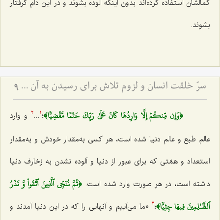
کمالشان استفاده کرده‌اند بدون اینکه آلوده بشوند و در این دام گرفتار
بشوند.
سرّ خلقت انسان و لزوم تلاش برای رسیدن به آن - تفاوت نگرش اولیا و دیگران به دنیا.
9
﴿وَإِن مِّنكُمۡ إِلَّا وَارِدُهَا كَانَ عَلَىٰ رَبِّكَ حَتۡمٗا مَّقۡضِيّٗا﴾
؛
...
و وارد
2
1
عالم طبع و عالم دنیا شده است، هر کسی به‌مقدار خودش و به‌مقدار
استعداد و همّتی که برای عبور از دنیا و آلوده نشدن به زخارف دنیا
﴿ثُمَّ نُنَجِّي ٱلَّذِينَ ٱتَّقَواْ وَّ نَذَرُ
داشته است، در هر صورت وارد شده است.
ٱلظَّـٰلِمِينَ فِيهَا جِثِيّٗا﴾
؛
«ما می‌آییم و آنهایی را که در این دنیا آمدند و
3