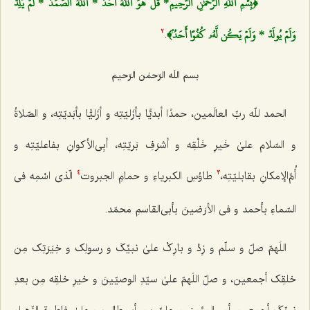
﴿بِسۡمِ ٱللَهِ ٱلرَّحۡمَٰنِ ٱلرَّحِيمِ* قُلۡ هُوَ ٱللَهُ أَحَدٌ * ٱللَهُ ٱلصَّمَدُ * لَمۡ يَلِدۡ
وَلَمۡ يُولَدۡ * وَلَمۡ يَكُن لَّهُۥ كُفُوًا أَحَدُۢ﴾
.
2
بسم اللَه الرّحمٰن الرّحیم
الحمد للّه ربِّ العالَمین، حمدًا أبدیًّا بأزَلیّتِه و أزَلیًّا بأبَدیّتِه، و الصّلاةُ
و السّلام علیٰ خَیرِ خَلْقِه و أشرَفِ بَریّتِه، أبِی‌الأکوانِ بفاعلیّتِه و
أُمِّ‌الإمکانِ بقابلیّتِه،
طاوُسِ الکبریاءِ و حمامِ الجبروت
الّذی اسْمِه فی
4
3
السّماءِ بأحمد و فی الأرَضینَ بأبی‌القاسمِ محمّد.
اللَهمّ صلّ و سلّم و زِدْ و بارِکْ علیٰ نبیِّکَ و رسولِک و خِیَرَتِک مِن
خلقِک أجمعین، و صلّ اللَهمّ علیٰ سیّدِ الوصیّینَ و خیرِ خلقِه مِن بعدِ