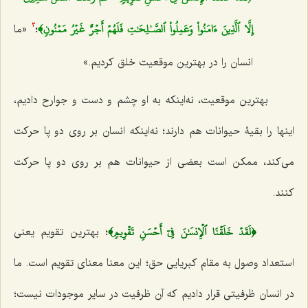
إِلَّا ٱلَّذِينَ ءَامَنُواْ وَعَمِلُواْ ٱلصَّـٰلِحَٰتِ فَلَهُمۡ أَجۡرٌ غَيۡرُ مَمۡنُونٖ﴾
؛
«ما
3
انسان را در بهترین موقعیت خلق کردیم.»
بهترین موقعیت، نه‌اینکه به او چشم و دست و جوارح دادیم،
اینها را بقیۀ حیوانات هم دارند؛ نه‌اینکه انسان بر روی دو پا حرکت
می‌کند، ممکن است بعضی از حیوانات هم بر روی دو پا حرکت
کنند.
﴿لَقَدۡ خَلَقۡنَا ٱلۡإِنسَٰنَ فِيٓ أَحۡسَنِ تَقۡوِيمٖ﴾
؛ بهترین تقویم یعنی
استعداد وصول به مقام کبریایی حق؛ این معنا معنای تقویم است. ما
در انسان ظرفیتی قرار دادیم که آن ظرفیت در سایر موجودات نیست؛