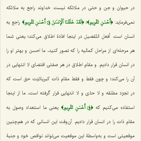
در حیوان و جن و حتی در ملائکه نیست. خداوند راجع به ملائکه
﴿أَحۡسَنِ تَقۡوِيمٖ﴾
﴿لَقَدۡ خَلَقۡنَا ٱلۡإِنسَٰنَ فِيٓ أَحۡسَنِ تَقۡوِيمٖ﴾
نمی‌فرماید:
؛
راجع به
انسان است. أفعل التّفضیل در اینجا افادۀ اطلاق می‌کند؛ یعنی شما
هر مرحله‌ای از مراحل کمالیه را که تصور کنید، ما احسن و بهتر او را
در انسان قرار دادیم. و مقام اطلاق در هر صفتی اقتضای لا انتهایی در
آن را می‌کند؛ و چون فقط و فقط مقام ذات کبریائیّت حق است که
در تجرّد مطلقه و لا حدّی و لا انتهایی قرار گرفته است، ما از اینجا
﴿فِيٓ أَحۡسَنِ تَقۡوِيمٖ﴾
استفاده می‌کنیم که
یعنی ما استعداد وصول به
مقام ذات را در انسان قرار دادیم. آن‌وقت این انسانی که در هم‌چنین
موقعیتی است و به‌واسطۀ این موقعیت می‌تواند نواقص خود و جنبۀ