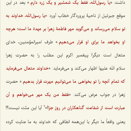
داشت: «
یا
رسول‌اللَه، فقط یک شمشیر و یک زره دارم
.» بعد در این
موقع جبرئیل از ناحیۀ پروردگار خطاب آورد: «
یا رسول‌اللَه، خداوند به
تو سلام می‌رساند و می‌گوید مهر فاطمۀ زهرا بر عهدۀ ما است؛ هرچه
او بخواهد ما برای او قرار می‌دهیم
.» طرف امیرالمؤمنین، خدای
متعال است دیگر! پیغمبر اکرم این مطلب را به حضرت زهرا
سلام اللَه علیها اظهار می‌کند و می‌فرماید: «
خداوند متعال می‌فرماید
که تمام آنچه را تو بخواهی ما می‌توانیم مهرت قرار بدهیم
.» حضرت
زهرا در جواب عرض می‌کند: «
فقط من یک مهر می‌خواهم و آن
عبارت است از شفاعت گناهکاران در روز جزا
!»
آیا این منّت نیست؟!
2
یعنی واقعاً ما دیگر با این‌همه الطافی که خداوند به ما عنایت کرده