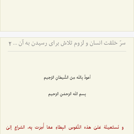
سرّ خلقت انسان و لزوم تلاش برای رسیدن به آن - تفاوت نگرش اولیا و دیگران به دنیا.
2
أعوذُ بِاللَه مِنَ الشَّیطانِ الرَّجیم
بِسمِ اللَه الرّحمٰنِ الرّحیم
و نَستَعینُهُ عَلیٰ هذه النُّفوسِ البِطاءِ عمّا أُمِرَت بِه، السِّراعِ إلیٰ