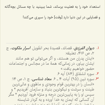
استعداد خود را به فعلیت برساند، شما ببینید با چه مسائل بچه‌گانه
و قضایایی در این دنیا دارد [وقت] خود را سپری می‌کند!
دیوان الفرزدق
، قصائد، قصیدۀ بحر الطّویل.
اسرار ملکوت
، ج
٢، ص ٤١٦، تعلیقه:
«اینان پدران من هستند، و اگر می‌توانی تو هم مانند
ایشان بیاور، در زمانی‌که همۀ ما در مجالس و اجتماعات
حضور خواهیم یافت.»
سوره انشقاق (٨٤) آیه ٦.
سوره تین (٩٥) آیات ٤ ـ ٦.
معاد شناسی
، ج ١، ص ١٤:
«انسان را در بهترین قوام وجودی و ماهُوِی و عالی‌ترین
طینت و سرشت و نیکوترین بنیاد و سازمان آفریدیم * و
سپس او را به پایین‌ترین درجه و منزله فرود آوردیم * مگر
آن کسانی که ایمان به خدا آورده و به کردار شایسته
مشغول شوند، که برای آنها البته مزد و ثواب مستمرّ و