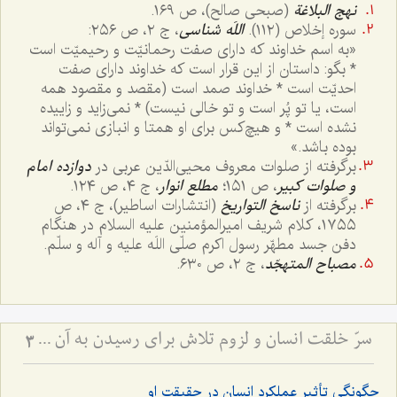
نهج البلاغة
(صبحی صالح)، ص ١٦٩.
سوره إخلاص (١١٢).
اللَه شناسی
، ج ٢، ص ٢٥٦:
«به اسم خداوند که دارای صفت رحمانیّت و رحیمیّت است
* بگو: داستان از این قرار است که خداوند دارای صفت
احدیّت است * خداوند صمد است (مقصد و مقصود همه
است، یا تو پُر است و تو خالی نیست) * نمی‌زاید و زاییده
نشده است * و هیچ‌کس برای او همتا و انبازی نمی‌تواند
بوده باشد.»
برگرفته از صلوات معروف محیی‌الدّین عربی در
دوازده امام
و صلوات کبیر
، ص ١٥١؛
مطلع انوار
، ج ٤، ص ١٢٤.
برگرفته از
ناسخ التواریخ
(انتشارات اساطیر)، ج ٤، ص
١٧٥٥، کلام شریف امیرالمؤمنین علیه السلام در هنگام
دفن جسد مطهّر رسول اکرم صلّی اللَه علیه و آله و سلّم.
مصباح المتهجّد
، ج ٢، ص ٦٣٠.
سرّ خلقت انسان و لزوم تلاش برای رسیدن به آن - تفاوت نگرش اولیا و دیگران به دنیا.
3
چگونگی تأثیر عملکرد انسان در حقیقت او