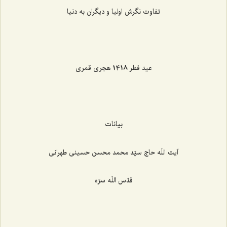
تفاوت نگرش اولیا و دیگران به دنیا
عید فطر 1418 هجری قمری
بیانات
آیت اللَه حاج سیّد محمد محسن حسینی طهرانی
قدّس اللَه سرّه