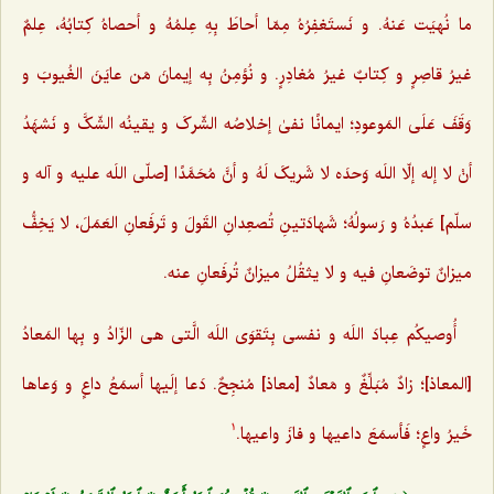
ما نُهیَت عَنهُ. و نَستَغفِرُهُ مِمّا أحاطَ بِهِ عِلمُهُ و أحصاهُ کِتابُهُ، عِلمٌ
غیرُ قاصِرٍ و کِتابٌ غیرُ مُغادِرٍ. و نُؤمِنُ بِه إیمانَ مَن عایَنَ الغُیوبَ و
وَقَفَ عَلَی المَوعودِ؛ ایمانًا نفیٰ إخلاصُه الشّرکَ و یقینُه الشّکَّ و نَشهَدُ
أنْ لا إله إلّا اللَه وَحدَه لا شَریکَ لَهُ و أنَّ مُحَمَّدًا [صلّی اللَه علیه و آله و
سلّم] عَبدُهُ و رَسولُهُ؛ شَهادَتینِ تُصعِدانِ القَولَ و تَرفَعانِ العَمَلَ، لا یَخِفُّ
میزانٌ توضَعانِ فیه و لا یثقُلُ میزانٌ تُرفَعانِ عنه.
أُوصیکُم عِبادَ اللَه و نفسی بِتَقوَی اللَه الَّتی هی الزّادُ و بِها المَعادُ
[المعاذ]؛ زادٌ مُبَلِّغٌ و مَعادٌ [معاذ] مُنجِحٌ. دَعا إلَیها أسمَعُ داعٍ و وَعاها
خَیرُ واعٍ؛ فَأسمَعَ داعیها و فازَ واعیها.
1