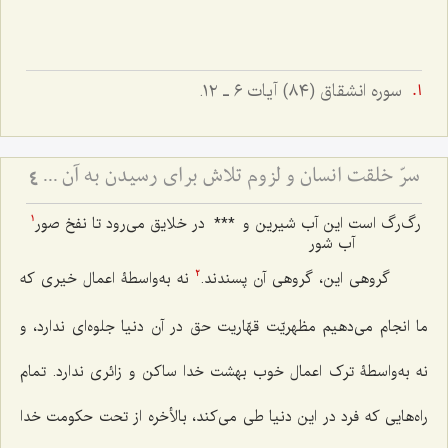
سوره انشقاق (٨٤) آیات ٦ ـ ١٢.
سرّ خلقت انسان و لزوم تلاش برای رسیدن به آن - تفاوت نگرش اولیا و دیگران به دنیا.
4
رگ‌رگ است این آب شیرین و
***
در خلایق می‌رود تا نفخ صور
1
آب شور
گروهی این، گروهی آن پسندند.
نه به‌واسطۀ اعمال خیری که
2
ما انجام می‌دهیم مظهریّت قهّاریت حق در آن دنیا جلوه‌ای ندارد، و
نه به‌واسطۀ ترک اعمال خوب بهشت خدا ساکن و زائری ندارد. تمام
راه‌هایی که فرد در این دنیا طی می‌کند، بالأخره از تحت حکومت خدا