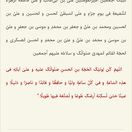
نبیِّکَ أجمعین أمیرالمؤمنین علیِّ بن أبی‌طالب و علیٰ فاطمة الزّهراء
الشّفیعةِ فی یوم جزاءٍ و علَی السّبطَیِّ الحسن و الحسین و علیِّ بن
الحسین ومحمد بن علیٍّ و جعفر بن محمّدٍ و موسَی بن جعفرٍ و علیّ
بن موسیٰ و محمّد بن علیٍّ و علیّ بن محمّدٍ و الحسن العسکری و
الحجّة القائم المهدیّ صلواتُکَ و سلامُه علیهم أجمعین.
اللَهمّ کُن لِولیّکَ الحُجّةِ بنِ الحَسَنِ صَلَواتُکَ عَلیهِ و علیٰ آبائِهِ فی
هذِه السّاعَةِ و فی کُلِّ ساعَةٍ ولیًّا و حافِظًا و قائِدًا و ناصِرًا و دَلیلًا و
عَینًا حَتیٰ تُسکِنَهُ أرضَکَ طَوعًا و تُمَتِّعَهُ فیها طَویلًا.
5