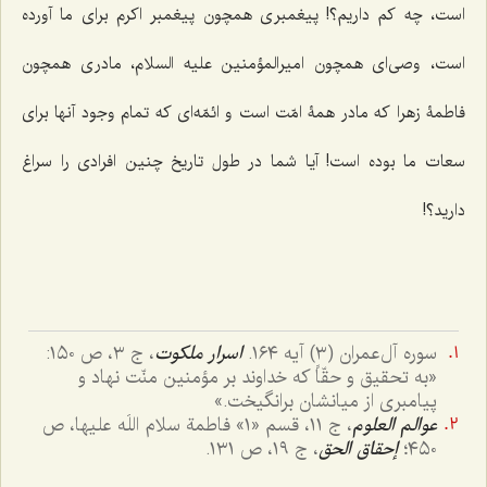
است، چه کم داریم؟! پیغمبری همچون پیغمبر اکرم برای ما آورده
است، وصی‌ای همچون امیرالمؤمنین علیه السلام، مادری همچون
فاطمۀ زهرا که مادر همۀ امّت است و ائمّه‌ای که تمام وجود آنها برای
سعات ما بوده است! آیا شما در طول تاریخ چنین افرادی را سراغ
دارید؟!
سوره آل‌عمران (٣) آیه ١٦٤.
اسرار ملکوت
، ج ٣، ص ١٥٠:
«به تحقیق و حقّاً که خداوند بر مؤمنین منّت نهاد و
پیامبری از میانشان برانگیخت.»
عوالم العلوم
، ج ١١، قسم «١» فاطمة سلام اللَه علیها، ص
٤٥٠؛
إحقاق الحق
، ج ١٩، ص ١٣١.