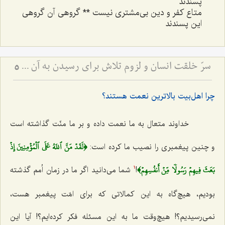
پسندند
متاع کفر و دین بی‌مشتری نیست ** گروهی آن گروهی
این پسندند
سرّ خلقت انسان و لزوم تلاش برای رسیدن به آن - تفاوت نگرش اولیا و دیگران به دنیا.
5
چرا اهل‌بیت بالاترین نعمت هستند؟
خداوند متعال به ما نعمت داده و بر ما منّت گذاشته است
﴿لَقَدۡ مَنَّ ٱللَهُ عَلَى ٱلۡمُؤۡمِنِينَ إِذۡ
و چنین پیغمبری را نصیب ما کرده است:
بَعَثَ فِيهِمۡ رَسُولٗا مِّنۡ أَنفُسِهِمۡ﴾
!
شما می‌دانید اگر ما در زمان اُمم گذشته
1
بودیم، هیچ‌گاه به این کمالاتی که برای امّت پیغمبر هست،
نمی‌رسیدیم؟! هیچ‌وقت ما به این مسئله فکر کرده‌ایم؟! آیا این