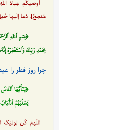
أوصیکُم عِبادَ اللَهِ و 
مُنجِحٌ]. دَعا إلَیها خَی
﴿بِسۡمِ ٱللَهِ ٱلرَّحۡمَٰن
بِحَمۡدِ رَبِّكَ وَٱسۡتَغۡفِرۡهُ إِنَّهُ
چرا روز فطر را عی
﴿يَـٰٓأَيُّهَا ٱلنَّاسُ
يَسۡلُبۡهُمُ ٱلذُّبَا
اللَهمّ کُن لِولیّکَ ال