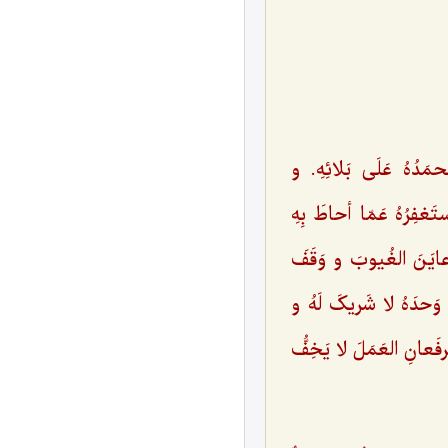
حمَدُهُ عَلَی بَلائِهِ. و
َغفِرُهُ عَمّا أحاطَ بِهِ
عایَنَ الغُیوبَ و وَقَفَ
ُ وَحدَهُ لا شَریکَ لَهُ و
رفَعانِ العَمَلَ لا یَخِفُّ