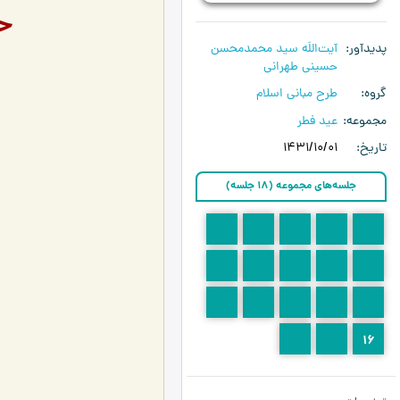
ح
پدیدآور
آیت‌اللَه سید محمدمحسن
حسینی طهرانی
گروه
طرح مبانی اسلام
مجموعه
عید فطر
تاریخ
1431/10/01
جلسه‌های مجموعه (18 جلسه)
5
4
3
2
1
10
9
8
7
6
15
14
13
12
11
18
17
16