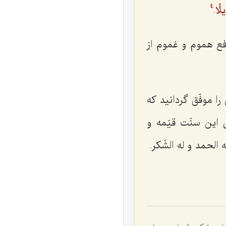
لًا
.
4
ع هموم و غموم از
ا موفّق گردانید که
این سنّت قیّمه و
ّه الحمد و له الشّکر
.