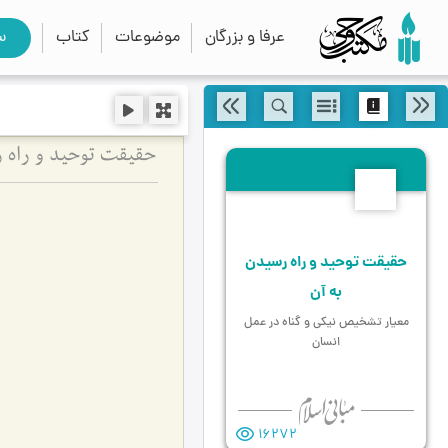
عرفا و بزرگان
موضوعات
کتاب
س
حقیقت توحید و راه ر
16
حقیقت توحید و راه رسیدن
به آن
معیار تشخیص نیکی و گناه در عمل
انسان
16272