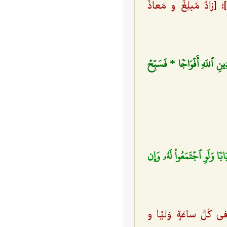
 [زادٌ مُبلِغٌ و مَعاذٌ
ينِ ٱللَهِ أَفۡوَاجٗا * فَسَبِّحۡ
بٗا وَلَوِ ٱجۡتَمَعُواْ لَهُۥ وَإِن
 کُلِّ ساعَةٍ وَلیًا و