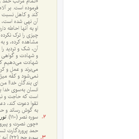
«تمام مراتب حمد و
فرموده است. بر آلا
کُند و کاهل نسبت ب
آن نهی شده است، از
او به آنها احاطه د
چیزی را ترک نکرده و
مشاهده کرده، و به 
آن، شک و تردید را ا
و شهادت و گواهی می
شهادت می‌دهیم که مح
می‌برند و عمل و کرد
نمی‌شود و کفّه میزا
ای بندگان خدا! من 
انسان به‌سوی خدا ب
است که حاجت و نیاز
تقوا دعوت کند، دعو
به گوش رساند و حفظ
سوره نصر (١١٠).
نور
«چون نصرت و پیروز
حمد پروردگارت تسبیح
سوره حج (٢٢) آیه ٧٣.