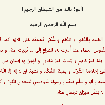
[أعوذ باللَه من الشّیطان الرجیم]
بسم اللَه الرّحمٰن الرّحیم
لحَمدَ بِالنِّعَمِ و النِّعَمَ بِالشُّکرِ. نَحمَدُهُ عَلَی آلائِهِ کَما نَ
ُفوسِ البِطاءِ عَمّا أُمِرَت بِهِ، السِّراعِ إلَی ما نُهیَت عَنهُ. و نَست
؛ عِلمٌ غیرُ قاصِرٍ و کِتابٌ غیرُ مُغادِرٍ. و نُؤمِنُ بِهِ إیمانَ مَن 
َی إخلاصُهُ الشِّرکَ و یَقینُهُ الشَّکَّ. و نَشهَدُ أن لا إلهَ إلّا اللَه
َلَیهِ و آلهِ و سَلَّمَ عَبدُهُ و رَسولُهُ شَهادَتَینِ تُصعِدانِ القَولَ و تَ
 یَثقُلُ میزانٌ تُرفَعانِ عَنهُ.