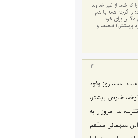
ا که شما از غیر خداوند
د؛ و اگرچه همه با هم
 آن مگس برای خود
ورد پرستش) ضعیف و
3
عات است، روز وفود
توجّه، خلوص بیشتر،
ب؛ لذا امروز را به
ین میهمانی متنّعم