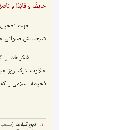
حافِظًا و قائِدًا و ناصِرًا
جهت تعجیل در 
شیعیانش صلواتی خت
شکر خدا را که د
حلاوت درک روز عید
فخیمۀ اسلامی را که 
نهج البلاغة
(صبحی صا