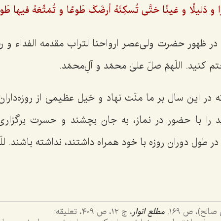
 و دَلیلًا و عَینًا حَتَّی تُسکِنَهُ أرضَکَ طَوعًا و تُمَتِّعَهُ فیها طَوی
ظهور حضرت ولی‌عصر ارواحنا لتراب مقدمه الفداء و رف
م کنید.
اللَهمّ صلّ علیٰ محمّد و آلِ‌محمّد.
ر این سال بر ما منّت نهاد و خیل عظیمی از روزه‌داران ر
 را با حضور در نماز، به جان بچشند و حسرت برگزاری 
در طول دوران روزه با خود همراه داشتند، نداشته باشند.
لل
لح)، ص ١٦٩.
مطلع انوار
، ج ١٢، ص ٤٠٩، تعلیقه: