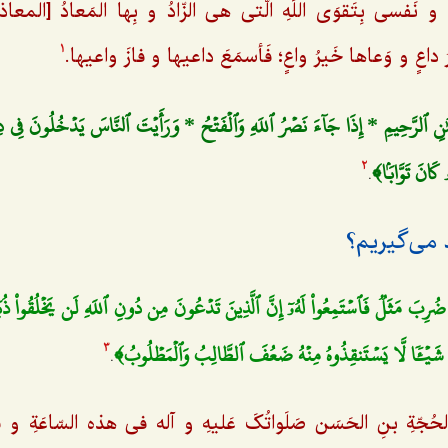
نَفسی بِتَقوَی اللَهِ الَّتی هی الزّادُ و بِها المَعادُ [المعاذ]؛
رُ داعٍ و وَعاها خَیرُ واعٍ؛ فَأسمَعَ داعیها و فازَ واعیها.
1
ِ ٱلرَّحِيمِ * إِذَا جَآءَ نَصۡرُ ٱللَهِ وَٱلۡفَتۡحُ * وَرَأَيۡتَ ٱلنَّاسَ يَدۡخُلُونَ فِي دِ
ۥ كَانَ تَوَّابَۢا﴾
.
2
د می‌گیریم؟
 ضُرِبَ مَثَلٞ فَٱسۡتَمِعُواْ لَهُۥٓ إِنَّ ٱلَّذِينَ تَدۡعُونَ مِن دُونِ ٱللَهِ لَن يَخۡلُقُواْ ذُبَا
بُ شَيۡ‍ٔٗا لَّا يَسۡتَنقِذُوهُ مِنۡهُ ضَعُفَ ٱلطَّالِبُ وَٱلۡمَطۡلُوبُ﴾
.
3
حُجّةِ بنِ الحَسَن صَلَواتُکَ عَلیهِ و آله فی هذه السّاعَةِ و فی