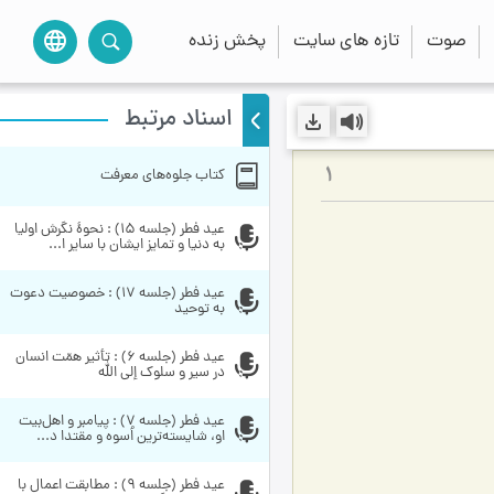
صوت
تازه های سایت
پخش زنده
language
اسناد مرتبط
کتاب جلوه‌های معرفت
1
عید فطر (جلسه 15) : نحوۀ نگرش اولیا 
به دنیا و تمایز ایشان با سایر ا...
عید فطر (جلسه 17) : خصوصیت دعوت 
به توحید
عید فطر (جلسه 6) : تأثیر همّت انسان 
در سیر و سلوک إلی الله
عید فطر (جلسه 7) : پیامبر و اهل‌بیت 
او، شایسته‌ترین اُسوه و مقتدا د...
عید فطر (جلسه 9) : مطابقت اعمال با 