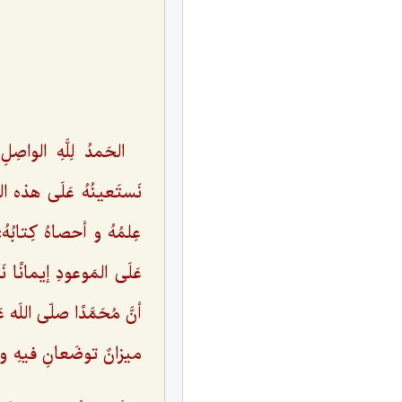
الحَمدُ لِلَّهِ الواصِلِ ا
نَستَعینُهُ عَلَی هذه النّ
عِلمُهُ و أحصاهُ کِتابُهُ
عَلَی المَوعودِ إیمانًا نَف
أنَّ مُحَمَّدًا صلّی اللَه ع
میزانٌ توضَعانِ فیهِ و لا