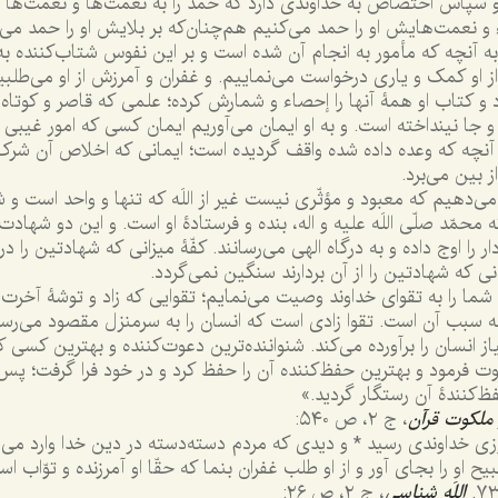
 سپاس اختصاص به خداوندی دارد که حمد را به نعمت‌ها و نعمت‌ها را
ء و نعمت‌هایش او را حمد می‌کنیم هم‌چنان‌که بر بلایش او را حمد می‌
ه آنچه که مأمور به انجام آن شده است و بر این نفوس شتاب‌کننده به 
 او کمک و یاری درخواست می‌نماییم. و غفران و آمرزش از او می‌طلبی
ارد و کتاب او همۀ آنها را إحصاء و شمارش کرده؛ علمی که قاصر و کوتا
 جا نینداخته است. و به او ایمان می‌آوریم ایمان کسی که امور غیبی و 
آنچه که وعده داده شده واقف گردیده است؛ ایمانی که اخلاص آن شرک ر
ز بین می‌برد.
‌دهیم که معبود و مؤثّری نیست غیر از اللَه که تنها و واحد است و 
مّد صلّی اللَه علیه و اله، بنده و فرستادۀ او است. و این دو شهادت، ق
ار را اوج داده و به درگاه الهی می‌رسانند. کفّۀ میزانی که شهادتین را 
نی که شهادتین را از آن بردارند سنگین نمی‌گردد.
شما را به تقوای خداوند وصیت می‌نمایم؛ تقوایی که زاد و توشۀ آخر
ه سبب آن است. تقوا زادی است که انسان را به سرمنزل مقصود می‌رسا
 انسان را برآورده می‌کند. شنواننده‌ترین دعوت‌کننده و بهترین کسی ک
ت فرمود و بهترین حفظ‌کننده آن را حفظ کرد و در خود فرا گرفت؛ پس 
‌کنندۀ آن رستگار گردید.»
 ملکوت قرآن
، ج ٢، ص ٥٤٠:
ی خداوندی رسید * و دیدی که مردم دسته‌دسته در دین خدا وارد می‌شو
 او را بجای آور و از او طلب غفران بنما که حقّا او آمرزنده و توّاب ا
اللَه شناسی
، ج ٢، ص ٢٦: