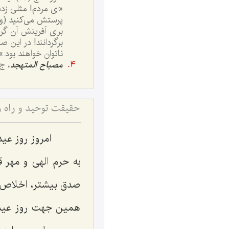
«ای مردم! مثلی زده
پرستش می‌کنید (و ب
برای آفرینش آن گرد 
برگردانند! در این
ناتوان خواهند بود.»
مصباح المتهجد
، ج ٢، ص ٦٣٠، با قدری
حقیقت توحید و راه ر
امروز روز عید 
به حرم الهی و مهر ق
صدق بیشتر، اخلاص بی
همین جهت روز عید م