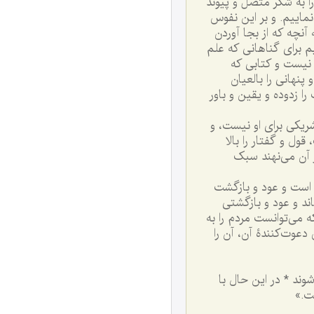
 به شکر متّصل و پیوند
نماییم. و بر این نفوس
آنچه که از بجا آوردن
م برای گناهانی که علم
ه نیست و کتابی که
پنهانی را بالعیان
ا زدوده و یقین و باور
شریکی برای او نیست، و
ول و گفتار را بالا
در آن می‌نهند سبک
ت است و عود و بازگشت
ند و عود و بازگشتی
ه می‌توانست مردم را به
دعوت‌کنندۀ آن، آن را
ند * در این حال با
ست.»