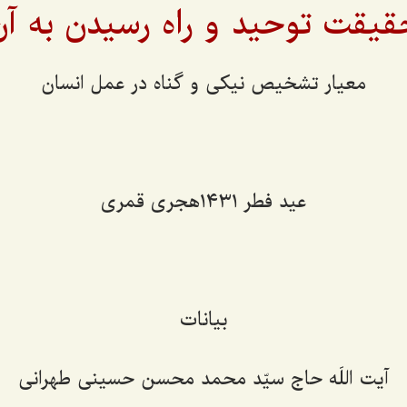
قیقت توحید و راه رسیدن به آن
معیار تشخیص نیکی و گناه در عمل انسان
عید فطر ١٤٣١هجری قمری
بیانات
آیت اللَه حاج سیّد محمد محسن حسینی طهرانی