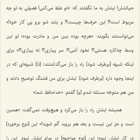
حیاتشان! ایشان به ما نگفتند که: «تو غلط می‌کنی! فضولی به تو چه
مربوط است؟! این حرف‌ها چیست؟! و بلند شو برو پیِ کار خود!»
می‌توانستند بگویند: «هرچه بوده بین من و مادرت بوده؛ تو این
وسط چه‌کاره هستی؟! نخود آشی؟! سر پیازی؟! ته پیازی؟!» برای
اینکه شبهه [برطرف شود] راه را باز می‌گذاشتند؛ [تا] شبهه‌ای که در
اینجا وجود دارد [برطرف شود]. ایشان برای من قشنگ توضیح دادند و
من هم متوجّه مسئله شدم [و] گفتم: «خداحافظ شما».
همیشه ایشان راه را باز می‌کرد و هیچ‌وقت نمی‌گفت: «همین
است و جز این نیست و بعد هم بروید گم شوید!» این [نوع برخورد]
در کار ایشان نبود؛ این [نوع مواجهه] در مرام ایشان نبود. این را