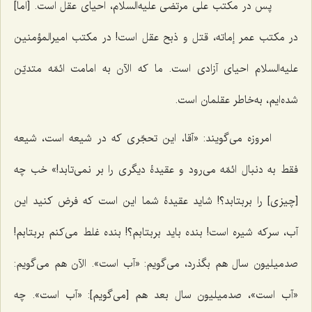
پس در مکتب علی مرتضی علیه‌السلام، احیای عقل است. [اما]
در مکتب عمر إماته، قتل و ذبح عقل است! در مکتب امیرالمؤمنین
علیه‌السلام احیای آزادی است. ما که الآن به امامت ائمّه متدیّن
شده‌ایم، به‌خاطر عقلمان است.
امروزه می‌گویند: «آقا، این تحجّری که در شیعه است، شیعه
فقط به دنبال ائمّه می‌رود و عقیدۀ دیگری را بر نمی‌تابد!» خب چه
[چیزی] را بربتابد؟! شاید عقیدۀ شما این است که فرض کنید این
آب، سرکه ‌شیره است! بنده باید بربتابم؟! بنده غلط می‌کنم بربتابم!
صدمیلیون سال هم بگذرد، می‌گویم: «آب است». الآن هم می‌گویم:
«آب است»، صدمیلیون سال بعد هم [می‌گویم]: «آب است». چه