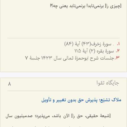
[چیزی را] برنمی‌تابد! برنمی‌تابد یعنی چه؟!
. سورۀ زخرف(43) آیۀ (84)
سورۀ بقره (2) آیۀ 115
جلسات شرح ابوحمزۀ ثمالی سال 1423 جلسۀ 7
جایگاه تقوا
8
ملاک تشیّع؛ پذیرش حق بدون تغییر و تأویل
[شیعۀ حقیقی، حق را] الآن باشد، می‌پذیرد؛ صدمیلیون سال