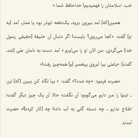
خب، اسلامتان را فهمیدیم! خداحافظ شما.»
همین[که] آمد بیرون برود، یک‌دفعه ابوذر بود یا عمار، آمد [به
او] گفت: «کجا می‌روی؟ بایست! اگر دنبال آن خلیفۀ [حقیقی رسول
خدا] می‌گردی، من الآن او را می‌آورم.» آمد دست به دامان علی [شد،
گفت]: «یاعلی بیا آبروی پیغمبر [و] همه‌چیز رفت!»
حضرت فرمود: «چه شده؟» گفت: « بیا نگاه کن ببین [که] این
ـ اینها را من دارم می‌گویم؛ آن نگفت؛ حالا آن یک چیز دیگر گفت؛
اطلاع ندارم ـ چه دسته گلی به آب داده! چه [کار کرده]!» حضرت
آمدند.