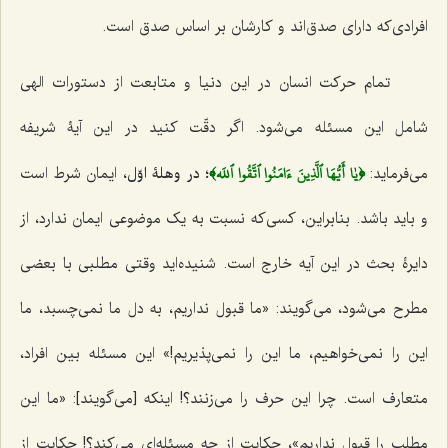
افرادی‌که دارای صدق‌اند و کارشان بر اساس صدق است.
تمام حرکت انسان در این دنیا و متابعت از دستورات الهی
شامل این مسئله می‌شود. اگر دقّت کنید در این آیۀ شریفه
﴿يٰا أَيُّهَا ٱلَّذِينَ ءَامَنُوا ٱتَّقُوا ٱللَه﴾
می‌فرماید:
؛
در وهلۀ اوّل
، ایمان شرط است
و باید باشد. بنابراین، کسی‌که نسبت به یک موضوعی ایمان ندارد، از
دایرۀ بحث در این آیه خارج است. شنیده‌اید وقتی مطلبی با بعضی
مطرح می‌شود، می‌گویند: «ما قبول نداریم، به دل ما نمی‌چسبد، ما
این را نمی‌خواهیم، ما این را نمی‌پذیریم!» این مسئله بین افراد،
متعارف است. چرا این حرف را می‌زنند؟! اینکه [می‌گویند]: «ما این
مطلب را قبول نداریم»، حکایت از چه مسئله‌ای می‌کند؟! حکایت از