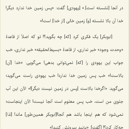
در آنجا [نشسته است].» [یهودی] گفت: «پس زمین خدا ندارد دیگر!
خدا آن بالا نشسته [و] زمین خالی‌ [از خدا] است!»
[ابوبکر] یک فکری کرد [که] چه بگوید؟! تو که اصلاً از قاعدۀ
«وحدت وجود» خبر نداری، از قاعدۀ «بسیط‌الحقیقه» خبر نداری، خب
جواب این یهودی را [که] نمی‌توانی بدهی! می‌گویی: «خدا [آن]
بالاست!» خب پس زمین خدا ندارد! خب یهودی راست می‌گوید؛
می‌گوید: «اگرخدا بالاست [پس در زمین نیست دیگر]!» الآن این آب
جلوی من است، خب پس معلوم است آنجا نیست! الآن اینجاست؛
نمی‌شود که هم اینجا باشد هم آنجا![ابوبکر همین‌طور] ماند! [لذا]
چه‌کار کرد؟! [گفت]: «بزنید بیرونش کنید!»