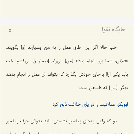
جایگاه تقوا
5
خب حالا اگر این اطاق عمل را به من بسپارند [و] بگویند:
«فلانی، شما برو انجام بده!» [من] می‌زنم [بیمار را] می‌کشم! خب
باید یکی [را] به‌جای خودش بگذارد که بتواند آن عمل را انجام بدهد
دیگر. [این] که طبیعی است.
ابوبکر، عقلانیت را در پایِ خلافت ذبح کرد
تو که رفتی به‌جای پیغمبر نشستی، باید بتوانی حرف پیغمبر