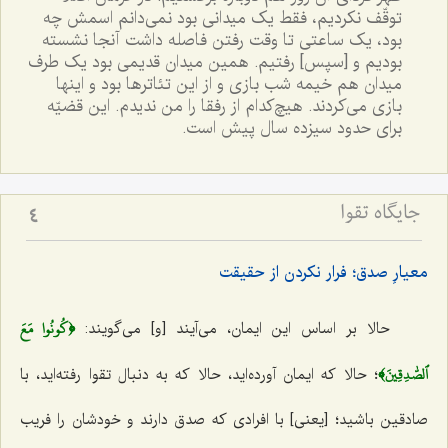
توقّف نکردیم، فقط یک میدانی بود نمی‌دانم اسمش چه
بود، یک ساعتی تا وقت رفتن فاصله داشت آنجا نشسته
بودیم و [سپس] رفتیم. همین میدان قدیمی بود یک طرف
میدان هم خیمه شب بازی و از این تئاترها بود و اینها
بازی می‌کردند. هیچ‌کدام از رفقا را من ندیدم. این قضیّه
برای حدود سیزده سال پیش است.
جایگاه تقوا
4
معیارِ صدق؛ فرار نکردن از حقیقت
﴿كُونُوا مَعَ
حالا بر اساس این ایمان، می‌آیند [و] می‌گویند:
ٱلصّٰدِقِينَ﴾
؛ حالا که ایمان آورده‌اید، حالا که به دنبال تقوا رفته‌اید، با
صادقین باشید؛ [یعنی] با افرادی ‌که صدق دارند و خودشان را فریب