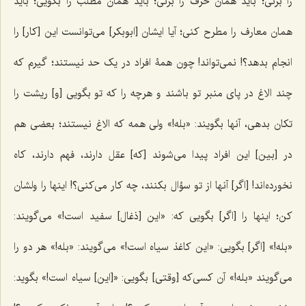
را بزنی؛ باید همان حرف را بزنی؛ باید همان مطلب را بگویی؛ باید
همان معارف را مطرح کنی؛ آیا ایشان [ابوبکر] می‌توانست این [کار] را
انجام بدهد؟! نمی‌تواند! چون همۀ افراد در یک حد نیستند؛ گیرم که
چند الاغ در پای منبر تو باشند و هرچه را که تو بگویی [و] ریشت را
تکان بدهی، آنها بگویند: «بله!» ولی همه که الاغ نیستند؛ بعضی هم
در [بین] این افراد پیدا می‌شوند [که] عقل دارند، فهم دارند، کاه
نخورده‌اند! [اگر] آنها از تو سؤال بکنند، چه کار می‌کنی؟! اینها را ولشان
کن؛ اینها را [اگر] بگویی که: «این [ذغال] سفید است!» می‌گویند:
«بله!» [اگر] بگویی: «این کاغذ سیاه است!» می‌گویند: «بله!» هر دو را
می‌گویند «بله!» آن کسی‌که [وقتی] بگویی: «[این] سیاه است!» بگوید: