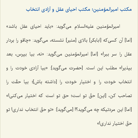
مکتب امیرالمؤمنین؛ مکتب احیای عقل و آزادی انتخاب
امیرالمؤمنین علیه‌السلام می‌گوید: «باید احیای عقل باشد»
[اما] آن کسی‌که [ابابکر] بالای [منبر] نشسته، می‌گوید: «چاقو را بردار
عقل را سر ببر!» [اما] امیرالمؤمنین می‌گوید: «نه، بیا بپرس، بعد
بپذیر!» مطلب این است. [حضرت می‌گوید]: «بیا آزادی خودت را و
انتخاب خودت را و اختیار خودت را [داشته باش]؛ بیا حقّت را
تصاحب کن، [این] حقّ تو است؛ حق تو است که اختیار می‌کنی!»
[اما] این مردتیکه چه می‌گوید؟! [می‌گوید]: «تو حقّ انتخاب نداری! تو
حقّ اختیار نداری!»