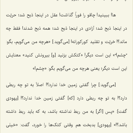
ها! ببینید! چاقو را فوراً گذاشت! عقل در اینجا ذبح شد؛ حریّت
در اینجا ذبح شد؛ آزادی در اینجا ذبح شد؛ همه ذبح شدند! فقط چه
ماند؟! خریّت و تقلید کورکورانه! [می‌گوید:] «هرچه من می‌گویم، بگو:
”چشم!“» این است دیگر! «کتکش بزنید [و] بیرونش کنید» معنایش
این است دیگر؛ یعنی هرچه من می‌گویم بگو: «چشم!»
[می‌گوید:] چرا گفتی زمین خدا ندارد؟! اصلاً به تو چه ربطی
دارد؟! به تو چه ربطی دارد [که] گفتی زمین خدا ندارد؟! [یهودی
گفت]: «پس [اگر] به من ربط نداشته باشد، به که باید ربط داشته
باشد؟!» [یهودی] بدبخت هم وقتی کتک‌ها را خورد، گفت: «خیلی