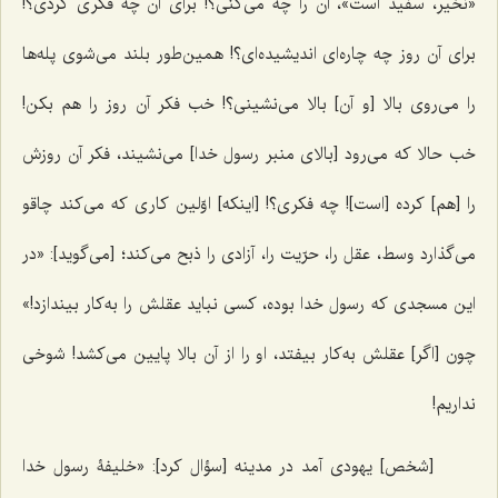
«نخیر، سفید است»، آن را چه می‌کنی؟! برای آن چه فکری کردی؟!
برای آن روز چه چاره‌ای اندیشیده‌ای؟! همین‌طور بلند می‌شوی پله‌ها
را می‌روی بالا [و آن] بالا می‌نشینی؟! خب فکر آن روز را هم بکن!
خب حالا که می‌رود [بالای منبر رسول خدا] می‌نشیند، فکر آن روزش
را [هم] کرده [است]! چه فکری؟! [اینکه] اوّلین کاری که می‌کند چاقو
می‌گذارد وسط، عقل را، حرّیت را، آزادی را ذبح می‌کند؛ [می‌گوید]: «در
این مسجدی که رسول خدا بوده، کسی نباید عقلش را به‌کار بیندازد!»
چون [اگر] عقلش به‌کار بیفتد، او را از آن بالا پایین می‌کشد! شوخی
نداریم!
[شخص] یهودی آمد در مدینه [سؤال کرد]: «خلیفۀ رسول خدا