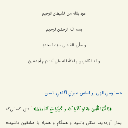
اعوذ باللَه من الشّیطان الرّجیم
بسم اللَه الرّحمٰن الرّحیم
و صلَّی اللَهُ عَلَی سیّدنا محمّدٍ
و آله الطّاهرین و لَعنَةُ اللَه عَلَی أعدائِهِم أجمَعینَ
حسابرسیِ الهی بر اساسِ میزانِ آگاهیِ انسان
﴿يٰا أَيُّهَا ٱلَّذِينَ ءَامَنُوا ٱتَّقُوا ٱللَه و كُونُوا مَعَ ٱلصّٰدِقِينَ﴾
؛
«ای کسانی‌که
1
ایمان آورده‌اید، متّقی باشید و همگام و همراه با صادقین باشید»؛