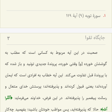
سورۀ توبه (9) آیۀ 119
جایگاه تقوا
3
صحبت در این آیه مربوط به کسانی است که مطلب به
گوششان خورده [و] وقتی خورده، پروندۀ جدیدی تولید و باز شده که
با پروندۀ قبل تفاوت می‌کند. این آیه خطاب به افرادی است که ایمان
آورده‌اند؛ یعنی قبول کرده‌اند و پذیرفته‌اند؛ پرستش خدای متعال و
﴿ٱتَّقُوا
رسالت پیغمبر را پذیرفته‌اند. در این فرض، خداوند می‌فرماید:
ٱللَه﴾
؛ حالا که پذیرفته‌اید، پس مواظب خودتان باشید؛ بفهمید چه‌کار