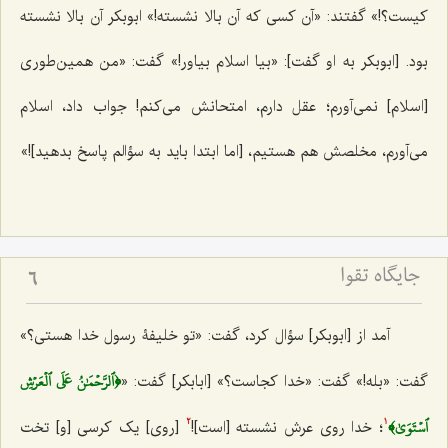
کیست؟!» گفتند: «آن کسی که آن بالا نشسته!» ابوبکر آن بالا نشسته
بود. [ابوبکر به او گفت]: «بیا اسلام بیاور!» گفت: «من همین‌طوری
[اسلام] نمی‌آورم؛ عقل دارم، امتحانش می‌کنم! جواب داد، اسلام
می‌آورم، مخلصش هم هستیم، [اما ابتدا باید به سؤالم پاسخ بدهید]!»
جایگاه تقوا
6
آمد از [ابوبکر] سؤال کرد، گفت: «تو خلیفۀ رسول خدا هستی؟»
﴿ٱلرَّحۡمَٰنُ عَلَى ٱلۡعَرۡشِ
گفت: «بله!» گفت: «خدا کجاست؟» [ابابکر] گفت: «
ٱسۡتَوَىٰ﴾
؛ خدا روی عرش نشسته [است]!
[روی] یک کرسی [و] تخت
2
1