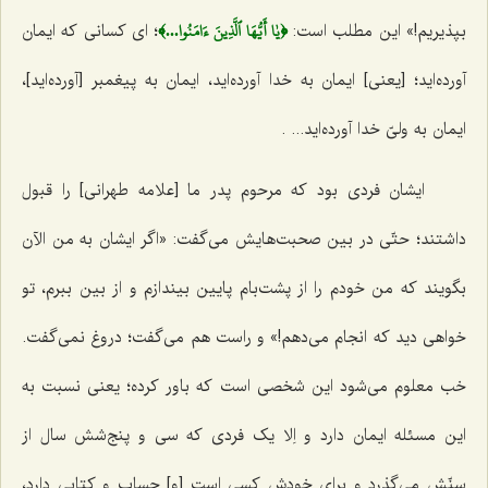
﴿يٰا أَيُّهَا ٱلَّذِينَ ءَامَنُوا...﴾
بپذیریم!» این مطلب است:
؛ ای کسانی که ایمان
آورده‌اید؛ [یعنی] ایمان به خدا آورده‌اید، ایمان به پیغمبر [آورده‌اید]،
ایمان به ولیّ خدا آورده‌اید... .
ایشان فردی بود که مرحوم پدر ما [علامه طهرانی] را قبول
داشتند؛ حتّی در بین صحبت‌هایش می‌گفت: «اگر ایشان به من الآن
بگویند‌ که من خودم را از پشت‌بام پایین بیندازم و از بین ببرم، تو
خواهی دید که انجام می‌دهم!» و راست هم می‌گفت؛ دروغ نمی‌گفت.
خب معلوم می‌شود این شخصی است که باور کرده؛ یعنی نسبت به
این مسئله ایمان دارد و اِلا یک فردی که سی و پنج‌شش سال از
سنّش می‌گذرد و برای خودش کسی است [و] حساب و کتابی دارد،