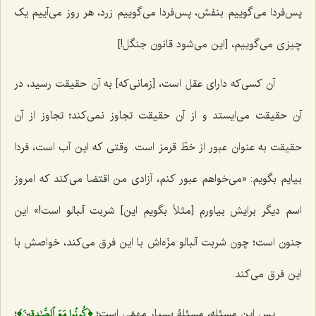
پس‌فردا می‌گوییم بنفش، پس‌فردا می‌گوییم زرد، هر روز می‌آییم یک
چیزی می‌گوییم، [این می‌شود قانون جنگل!]
آن کسی‌که دارای عقل است، [زمانی‌که] به آن حقیقت رسید، در
آن حقیقت می‌ایستد و از آن حقیقت تجاوز نمی‌کند؛ تجاوز از آن
حقیقت به عنوان عبور از خطّ قرمز است. وقتی که این آب است، فردا
بیایم بگویم: «می‌خواهم عبور ‌کنم، آزادی من اقتضا می‌کند که امروز
اسم دیگر برایش بیاورم [مثلاً بگویم این] شربت آلبالو است!» این
جنون است؛ چون شربت آلبالو مزّه‌اش با این فرق می‌کند، خواصش با
این فرق می‌کند.
﴿كُونُوا مَعَ ٱلصَّٰدِقِينَ﴾
پس این مسئله، مسئلۀ بسیار مهمّی ا‌ست؛
؛