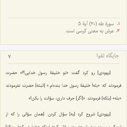
سورۀ طه (20) آیۀ 5
عرش به معنی کرسی است.
جایگاه تقوا
7
[یهودی] رو کرد گفت: «تو خلیفۀ رسول خدایی؟!» حضرت
فرمودند که: «بله! خلیفۀ رسول خدا بنده‌ام.» [البته] حضرت نفرمودند
«بله» [بلکه] فرمودند: «[اگر] حرف داری، سؤالت را بکن!»
[یهودی] شروع کرد [به] سؤال کردن. [همان سؤالی را که از
ابوبکر پرسیده بود، از حضرت سؤال کرد؛ اینکه «خدا در کجاست؟»]