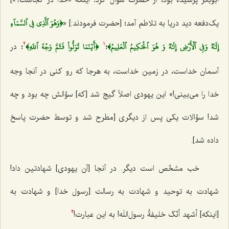
﴿وَهُوَ ٱلَّذِي فِي ٱلسَّمَآءِ
یک‌دفعه دید دریا به تلاطم آمد؛ [حضرت فرمودند:] «
إِلَٰهٞ وَفِي ٱلۡأَرۡضِ إِلَٰهٞ وَ هُوَ ٱلۡحَكِيمُ ٱلۡعَلِيمُ﴾
﴿أَيۡنَمَا تُوَلُّواْ فَثَمَّ وَجۡهُ ٱللَهِ﴾
؛
؛ در
2
1
آسمان خداست، در زمین خداست، به هرجا که رو کنی در آنجا وجه
خدا را می‌بینی!» این یهودی اصلاً گیج شد [که] سؤالش چه بود و چه
شد! سؤالات یکی پس از دیگری [مطرح شد و توسط حضرت پاسخ
داده شد].
خب مشخّص است دیگر. در آنجا [آن یهودی] شهادتین داد!
شهادت به توحید و شهادت به رسالت [رسول خدا] و شهادت به
[اینکه]
أشهد أنّکَ خلیفةُ رسول‌اللَه
! به این عبارت!
3