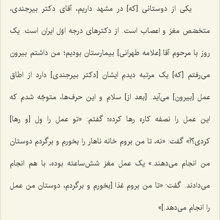
یکی از دوستانی [که] در مشهد داریم، آقای دکتر بیرجندی،
متخصّص مغز و اعصاب است. از دکترهای درجه اوّل ایران است. یک
روز با مرحوم آقا [علامه طهرانی] بیمارستان بودیم؛ من داشتم بیرون
می‌رفتم [که] یک مرتبه دیدم ایشان [دکتر بیرجندی] دارد از اطاق
عمل [بیرون] می‌آید. [بعد از] سلام و این حرف‌ها، متوجّه شدم که
این عمل را نصفه کاره رها کرده؛ گفتم: «تو عمل را وِل [و رها]
کردی؟!» گفت: «نه، تا من بروم خانه ناهار را بخورم و برگردم دوستان
من انجام می‌دهند.» یک عمل مغز شش‌ساعته بوده، با هم انجام
می‌دادند. گفت: «تا من بروم غذا [بخورم و برگردم، دوستان من عمل
را انجام می‌دهد.]»