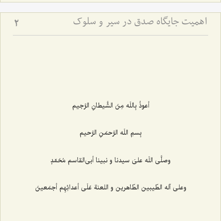
اهمیت جایگاه صدق در سیر و سلوک
2
أعوذُ بِاللَه مِنَ الشَّیطانِ الرَّجیم‌
بِسمِ اللَه الرَّحمَنِ الرَّحیم‌
وصلَّى اللَه علىَ سیدنا و نبینا أبى‌القاسم مُحَمّدٍ
وعلى آله الطّیبین الطّاهرین و اللعنة عَلَى أعدائِهِم أجمَعینَ‌