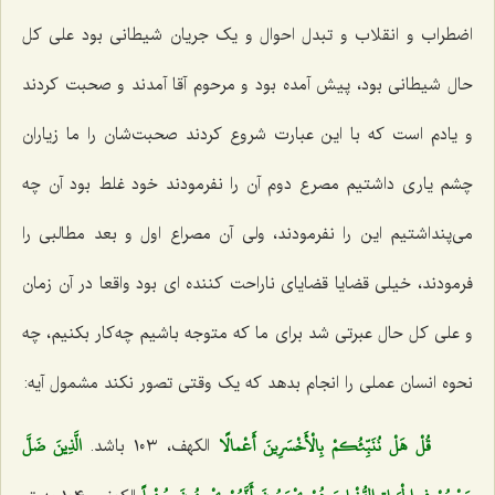
اضطراب و انقلاب و تبدل احوال و یک جریان شیطانی بود علی کل
حال شیطانی بود، پیش آمده بود و مرحوم آقا آمدند و صحبت کردند
و یادم است که با این عبارت شروع کردند صحبت‌شان را ما زیاران
چشم یاری داشتیم مصرع دوم آن را نفرمودند خود غلط بود آن چه
می‌پنداشتیم این را نفرمودند، ولی آن مصراع اول و بعد مطالبی را
فرمودند، خیلی قضایا قضایای ناراحت کننده ای بود واقعا در آن زمان
و علی کل حال عبرتی شد برای ما که متوجه باشیم چه‌کار بکنیم، چه
نحوه انسان عملی را انجام بدهد که یک وقتی تصور نکند مشمول آیه:
قُلْ هَلْ نُنَبِّئُكمْ بِالْأَخْسَرِينَ أَعْمالًا
الَّذِينَ ضَلَّ
الکهف، ١٠٣ باشد.