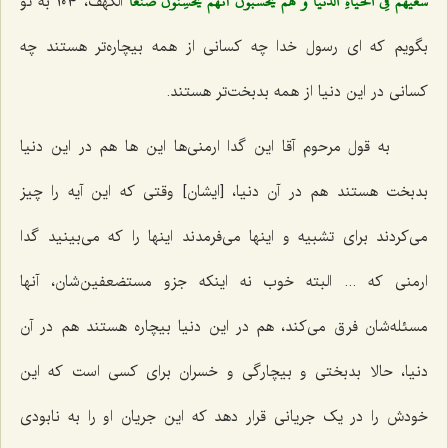
سَعْيهُمْ فِي الْحَياةِ الدُّنْيا وَ هُمْ يحْسَبُونَ أَنَّهُمْ يحْسِنُونَ صُنْعاً
الکهف، ١٠٤ به تو
بگویم که ای رسول خدا چه کسانی از همه بیچاره‌تر هستند چه
کسانی در این دنیا از همه بدبخت‌تر هستند.
به قول مرحوم آقا این گدا ارمنی‌ها این ها هم در این دنیا
بدبخت هستند هم در آن دنیا، [ایشان‌] وقتی که این آیه را چیز
می‌کردند برای تشبیه و اینها می‌فرمدند اینها را که می‌بینید گدا
ارمنی که ... البته خوب نه اینکه جزو مستضعفین‌شان، آنها
مسئله‌شان فرق می‌کند، هم در این دنیا بیچاره هستند هم در آن
دنیا، حالا بدبختی و بیچارگی و خسران برای کسی است که این
خودش را در یک جریانی قرار دهد که این جریان او را به نابودی