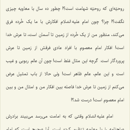
روحیّه‌ای که روحیّه شهامت است؟! چطور ده سال با معاویه چیزی
نگفت؟! چرا؟ چون امام علیه السّلام افکارش با ما یک خُرده فرق
می‌کند، منظور من از یک خُرده از زمین تا آسمان است، تا عرش خدا
است! افکار امام معصوم با افراد عادی فرقش از زمین تا عرش
پروردگار است. گرچه این مثال غلط است! چون آن عالم ربوبی و غیب
است و این عالم، عالم ظاهر است! ولی حالا از باب تمثیل عرض
می‌کنم از زمین تا عرش خدا فاصله بین افکار من و امثال من و بین
امام معصوم است! درست شد؟!
امام علیه السّلام وقتی که به امامت می‌رسد می‌بیند برادرش
صلح‌نامه را با معاویه تنظیم کرده است. آیا صحیح است که امام