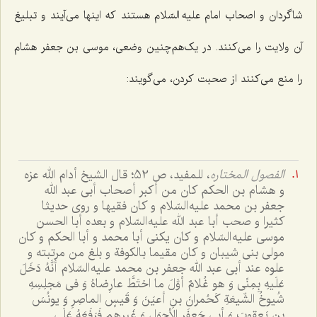
شاگردان و اصحاب امام علیه السّلام هستند که اینها می‌آیند و تبلیغ
آن ولایت را می‌کنند. در یک‌هم‌چنین وضعی، موسی بن جعفر هشام
را منع می‌کنند از صحبت کردن، می‌گویند:
الفصول المختاره
، للمفید، ص 52؛ قال الشیخ أدام الله عزه
و هشام بن الحکم کان من أکبر أصحاب أبی عبد الله
جعفر بن محمد علیه السّلام و کان فقیها و روی حدیثا
کثیرا و صحب أبا عبد الله علیه السّلام و بعده أبا الحسن
موسی علیه السّلام و کان یکنی أبا محمد و أبا الحکم و کان
مولی بنی شیبان و کان مقیما بالکوفة و بلغ من مرتبته و
علوه عند أبی عبد الله جعفر بن محمد علیه السّلام أنَّهُ دَخَلَ
عَلَیهِ بِمِنًی وَ هو غُلامٌ أوَّلَ ما اختَطَّ عارِضاهُ وَ فی مَجلِسِهِ
شُیوخُ الشّیعَةِ کَحُمرانَ بنِ أعیَنَ وَ قَیسٍ الماصِرِ وَ یونُسَ
بنِ یَعقوبَ وَ أبی جَعفَرٍ الأحوَلِ وَ غَیرِهِم فَرَفَعَهُ عَلَی