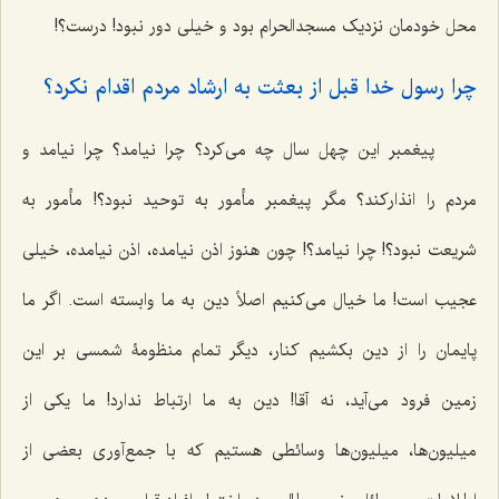
محل خودمان نزدیک مسجدالحرام بود و خیلی دور نبود! درست؟!
چرا رسول خدا قبل از بعثت به ارشاد مردم اقدام نکرد؟
پیغمبر این چهل سال چه می‌کرد؟ چرا نیامد؟ چرا نیامد و
مردم را انذارکند؟ مگر پیغمبر مأمور به توحید نبود؟! مأمور به
شریعت نبود؟! چرا نیامد؟! چون هنوز اذن نیامده، اذن نیامده، خیلی
عجیب است! ما خیال می‌کنیم اصلاً دین به ما وابسته است. اگر ما
پایمان را از دین بکشیم کنار، دیگر تمام منظومۀ شمسی بر این
زمین فرود می‌آید، نه آقا! دین به ما ارتباط ندارد! ما یکی از
میلیون‌ها، میلیون‌ها وسائطی هستیم که با جمع‌آوری بعضی از