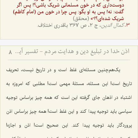
دوست‌داری که در خون مسلمانی شریک باشی؟! پس اگر
گفت: نه! پس به او بگو: پس چرا در خون من (امام کاظم)
(محقق)
شریک شده‌ای؟!“»
کمال الدین
، ج 2، ص 367 باقدری اختلاف.
اذن خدا در تبلیغ دین و هدایت مردم - تفسیر آیه ﴿يَٰٓأَيُّهَا ٱلنَّبِيُّ إِنَّآ أَرۡسَلۡنَٰكَ شَٰهِدٗا وَمُبَشِّرٗا وَنَذِيرٗا * وَدَاعِيًا إِلَى ٱللَهِ بِإِذۡنِهِۦ وَسِرَاجٗا مُّنِيرٗا﴾
8
یک‌هم‌چنین مسئله‌ای غلط است و در تاریخ نیست، تحریف
تاریخ است! این مسئله، مسئلۀ مهمی است! مطلبی که امروزه به
اشتباه در اذهان جای گرفته این است که همه چیز براساس توجیه
سیاسی باید توجیه پیدا کند و این غلط است! همه چیز براساس اذن
پروردگار باید توجیه پیدا کند. این صحیح است! اذن و اجازه!