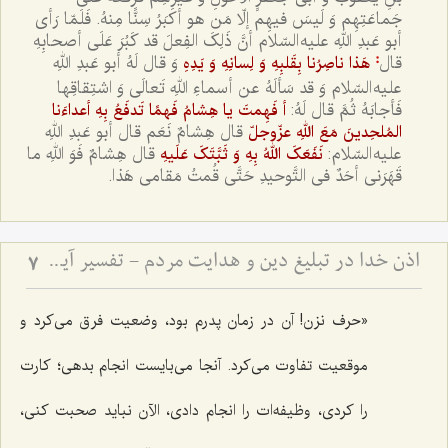
جَماعَتِهِم وَ لَیسَ فیهِم إلّا مَن هو أکبَرُ سِنًّا مِنهُ. فَلَمّا رَأی
أبو عَبدِ اللهِ علیه السّلام أنَّ ذَلِکَ الفِعلَ قد کَبُرَ عَلَی أصحابِهِ
قال
وَ قال لَهُ أبو عَبدِ اللهِ
هَذا ناصِرُنا بِقَلبِهِ وَ لِسانِهِ وَ یَدِهِ
:
علیه السّلام وَ قد سَألَهُ عن أسماءِ اللهِ تَعالَی وَ اشتِقاقِها
فَأجابَهُ ثُمَّ قال لَهُ:
أ فَهِمتَ یا هِشامُ فَهمًا تَدفَعُ بِهِ أعداءَنا
قال هِشامٌ نَعَم قال أبو عَبدِ اللهِ
المُلحِدینَ مَعَ اللهِ عزّوجلّ
علیه السّلام:
قال هِشامٌ فَوَ اللهِ ما
نَفَعَکَ اللهُ بِهِ وَ ثَبَّتَکَ عَلَیهِ
قَهَرَنی أحَدٌ فی التَّوحیدِ حَتَّی قُمتُ مَقامی هَذا.
اذن خدا در تبلیغ دین و هدایت مردم - تفسیر آیه ﴿يَٰٓأَيُّهَا ٱلنَّبِيُّ إِنَّآ أَرۡسَلۡنَٰكَ شَٰهِدٗا وَمُبَشِّرٗا وَنَذِيرٗا * وَدَاعِيًا إِلَى ٱللَهِ بِإِذۡنِهِۦ وَسِرَاجٗا مُّنِيرٗا﴾
7
«حرف نزن! آن در زمان پدرم بود، وضعیت فرق می‌کرد و
موقعیت تفاوت می‌کرد. آنجا می‌بایست انجام بدهی؛ کارت
را کردی، وظیفه‌ات را انجام دادی، الآن نباید صحبت کنی،