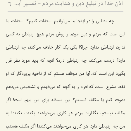
اذن خدا در تبلیغ دین و هدایت مردم - تفسیر آیه ﴿يَٰٓأَيُّهَا ٱلنَّبِيُّ إِنَّآ أَرۡسَلۡنَٰكَ شَٰهِدٗا وَمُبَشِّرٗا وَنَذِيرٗا * وَدَاعِيًا إِلَى ٱللَهِ بِإِذۡنِهِۦ وَسِرَاجٗا مُّنِيرٗا﴾
6
چه مطلبی را در اینجا ما می‌توانیم استفاده کنیم؟! استفاده ما
این است که مردم و دین مردم و روش مردم هیچ ارتباطی به کسی
ندارد، ارتباطی ندارد، چرا؟! یکی یک کار خلاف می‌کند، چه ارتباطی
دارد؟ درست می‌کند، چه ارتباطی دارد؟ آنچه که باید مورد نظر قرار
بگیرد این است که، آیا من موظف هستم که از ناحیۀ پروردگار که او
فقط مشرع است، که افراد را به آنچه که می‌فهمم و تشخیص می‌دهم
دعوت کنم یا مکلف نیستم؟ این مسئله برای من مهم است! اگر
مکلف نیستم، بگذارید مردم هر کاری می‌خواهند بکنند، بکنند! به
من چه ارتباطی دارد، هر کاری می‌خواهند می‌کنند! اگر مکلف هستم،