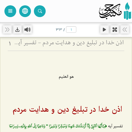
language
view_headline
close
search
33
/
اذن خدا در تبلیغ دین و هدایت مردم - تفسیر آیه ﴿يَٰٓأَيُّهَا ٱلنَّبِيُّ إِنَّآ أَرۡسَلۡنَٰكَ شَٰهِدٗا وَمُبَشِّرٗا وَنَذِيرٗا * وَدَاعِيًا إِلَى ٱللَهِ بِإِذۡنِهِۦ وَسِرَاجٗا مُّنِيرٗا﴾
1
هو العليم
اذن خدا در تبلیغ دین و هدایت مردم
﴿يَٰٓأَيُّهَا ٱلنَّبِيُّ إِنَّآ أَرۡسَلۡنَٰكَ شَٰهِدٗا وَمُبَشِّرٗا وَنَذِيرٗا * وَدَاعِيًا إِلَى ٱللَهِ بِإِذۡنِهِۦ وَسِرَاجٗا
تفسیر آیه