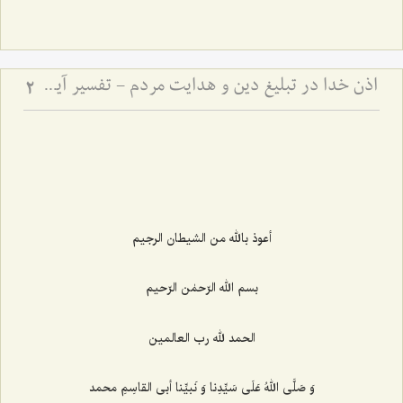
اذن خدا در تبلیغ دین و هدایت مردم - تفسیر آیه ﴿يَٰٓأَيُّهَا ٱلنَّبِيُّ إِنَّآ أَرۡسَلۡنَٰكَ شَٰهِدٗا وَمُبَشِّرٗا وَنَذِيرٗا * وَدَاعِيًا إِلَى ٱللَهِ بِإِذۡنِهِۦ وَسِرَاجٗا مُّنِيرٗا﴾
2
أعوذ بالله من الشیطان الرجیم
بسم الله الرّحمٰن الرّحیم
الحمد لله رب العالمین
وَ صَلَّی اللهُ عَلَی سَیِّدِنا وَ نَبیِّنا أبی القاسِمِ محمد