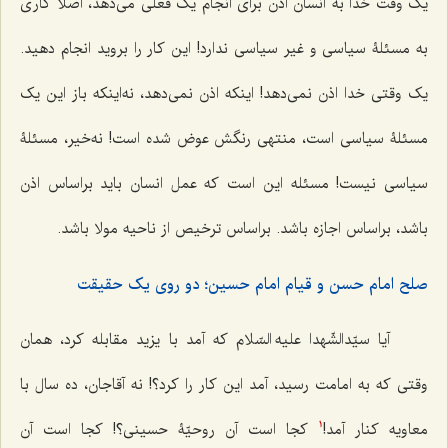
یک وقت خدا به انسان اذن برای انجام یک فعلی می‌دهد، اصلاً کاری
به مسئلۀ سیاسی و غیر سیاسی ندارد! این کار را بروید انجام دهید.
یک وقتی خدا اذن نمی‌دهد! اینکه اذن نمی‌دهد، نه‌اینکه باز این یک
مسئلۀ سیاسی است، منتهی رنگش عوض شده است! نه‌خیر، مسئلۀ
سیاسی نیست! مسئله این است که عمل انسان باید براساس اذن
باشد، براساس اجازه باشد. براساس ترخیص از ناحیه مولا باشد.
صلح امام حسن و قیام امام حسین؛ دو روی یک حقیقت
آیا سیّدالشّهدا علیه السّلام که آمد با یزید مقابله کرد، همان
وقتی که به امامت رسید، آمد این کار را کرد؟! نه آقاجان، ده سال با
معاویه کنار آمد!
کجا است آن روحیّۀ حسینی؟! کجا است آن
1