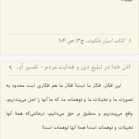
کتاب اسرار ملکوت
، ج3، ص 104.
اذن خدا در تبلیغ دین و هدایت مردم - تفسیر آیه ﴿يَٰٓأَيُّهَا ٱلنَّبِيُّ إِنَّآ أَرۡسَلۡنَٰكَ شَٰهِدٗا وَمُبَشِّرٗا وَنَذِيرٗا * وَدَاعِيًا إِلَى ٱللَهِ بِإِذۡنِهِۦ وَسِرَاجٗا مُّنِيرٗا﴾
9
این افکار، افکار ما است! افکار ما هم افکاری است محدود به
تصورات ما و تخیلات ما و توهمات ما، که ما آنها را اصل می‌پنداریم،
واقع می‌پنداریم و منطبق بر حق می‌دانیم، درحالتی‌که همۀ آنها
تخیلات و توهمات است! همۀ آنها توهمات است!