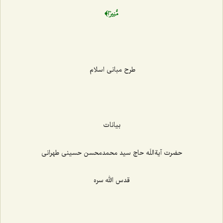
مُّنِيرٗا﴾
طرح مبانی اسلام
بیانات
حضرت آیة‌اللَه حاج سید محمدمحسن حسینی طهرانی
قدس الله سره