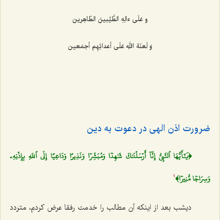
و عَلَی ءالِهِ الطَّیِّبینَ الطّاهِرین
وَ لَعنَة اللهِ عَلَی أعدائِهِم أجمَعین
ضرورت اذن الهی در دعوت به دین
﴿يَٰٓأَيُّهَا ٱلنَّبِيُّ إِنَّآ أَرۡسَلۡنَٰكَ شَٰهِدٗا وَمُبَشِّرٗا وَنَذِيرًا وَدَاعِيًا إِلَى ٱللَهِ بِإِذۡنِهِۦ
وَسِرَاجٗا مُّنِيرٗا﴾
1
دیشب بعد از اینکه آن مطالب را خدمت رفقا عرض کردم، متردد