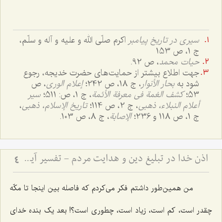
سیری در تاریخ پیامبر
اکرم صلّی الله و علیه و آله و سلّم،
ج 1، ص 153
حیات محمد
، ص 92.
جهت اطلاع بیشتر از حمایت‌های حضرت خدیجه، رجوع
شود به
بحار الأنوار
، ج 18، ص 242؛
إعلام الوری
، ص
53؛
کشف الغمة فی معرفة الأئمة
، ج‌ 1، ص: 511؛
سیر
أعلام النبلاء، ذهبی
، ج 2، ص 114؛
تاریخ الإسلام، ذهبی
،
ج 1، ص 118 و 236؛
الإصابة
، ج 8، ص 103.
اذن خدا در تبلیغ دین و هدایت مردم - تفسیر آیه ﴿يَٰٓأَيُّهَا ٱلنَّبِيُّ إِنَّآ أَرۡسَلۡنَٰكَ شَٰهِدٗا وَمُبَشِّرٗا وَنَذِيرٗا * وَدَاعِيًا إِلَى ٱللَهِ بِإِذۡنِهِۦ وَسِرَاجٗا مُّنِيرٗا﴾
4
من همین‌طور داشتم فکر می‌کردم که فاصله بین اینجا تا مکّه
چقدر است، کم است، زیاد است، چطوری است؟! بعد یک بنده خدای