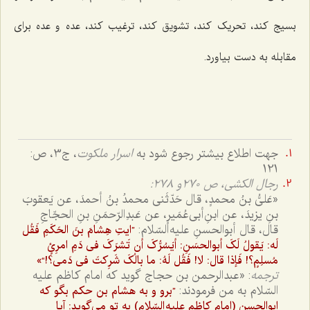
بسیج کند، تحریک کند، تشویق کند، ترغیب کند، عده و عده برای
مقابله به دست بیاورد.
جهت اطلاع بیشتر رجوع شود به
اسرار ملکوت
، ج‌3، ص:
121
رجال الکشی، ص 270و 278:
«عَلیُّ بنُ محمدٍ، قال حَدّثَنی محمدُ بنُ أحمدَ، عن یَعقوبَ
بنِ یزیدَ، عن ابنِ‌أبی‌عُمَیرٍ، عن عَبدِالرّحمَنِ بنِ الحجّاجِ
قال، قال أبوالحسنِ علیه السّلام:
”ایتِ هِشامَ بنَ الحَکَمِ فَقُل
لَه: یَقولُ لَکَ أبوالحسَنِ: أیَسُرُّکَ أن تَشرَکَ فی دَمِ امرِئٍ
مُسلِمٍ؟! فَإذا قال: لا! فَقُل لَهُ: ما بالُکَ شَرِکتَ فی دَمی؟!“»
ترجمه
: «عبدالرحمن بن حجاج گوید که امام کاظم علیه
السّلام به من فرمودند:
”برو و به هشام بن حکم بگو که
ابوالحسن (امام کاظم علیه السّلام) به تو می‌گوید: آیا