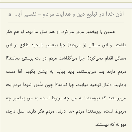
اذن خدا در تبلیغ دین و هدایت مردم - تفسیر آیه ﴿يَٰٓأَيُّهَا ٱلنَّبِيُّ إِنَّآ أَرۡسَلۡنَٰكَ شَٰهِدٗا وَمُبَشِّرٗا وَنَذِيرٗا * وَدَاعِيًا إِلَى ٱللَهِ بِإِذۡنِهِۦ وَسِرَاجٗا مُّنِيرٗا﴾
5
همین را پیغمبر مرور می‌کرد، او هم مثل ما بود، او هم فکر
داشت. و این مسائل [را می‌دید] چرا پیغمبر باوجود اطلاع بر این
مسائل اقدام نمی‌کرد؟! چرا می‌گذاشت مردم در بت پرستی بمانند؟!
مردم دارند بت می‌پرستند، باید بیاید به ایشان بگوید: آقا دست
بردارید، دنبال توحید بیایید، چرا نیامد؟! چون مأمور نبود! مردم بت
می‌پرستند که بپرستند! به من چه مربوط است، به من پیغمبر چه
مربوط است، بپرستند! مردم خدا دارند، مردم فکر دارند، عقل دارند،
دیوانه که نیستند.