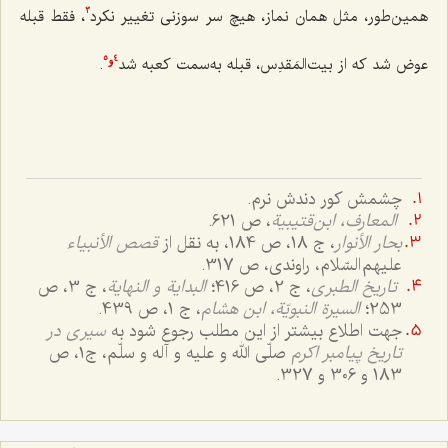
همین‌طور، مثل همان نماز، هیچ سر سوزنی تغییر نکرد
، فقط قبله
3
عوض شد که از بیت‌المَقدِس، قبله به‌سمت کعبه شد
.
5
4
و
چشمش کور دندش نرم.
المعارف، ابن‌قتیبیة
، ص 621.
بحار الأنوار
، ج 18، ص 184، به نقل از
قصص الأنبیاء
علیهم السّلام، راوندی، ص 317.
تاریخ الطبری
، ج 2، ص 416؛
البدایة و النهایة
، ج 3، ص
253؛
السیرة النبویّة، ابن هشام
، ج 1، ص 439.
جهت اطلاع بیشتر از این مطلب رجوع شود به
سیری در
تاریخ پیامبر اکرم
صلّی الله و علیه و آله و سلّم، ج۱، ص
183 و 306 و 327.