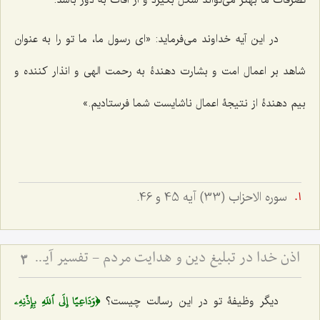
در این آیه خداوند می‌فرماید: «ای رسول ما، ما تو را به عنوان
شاهد بر اعمال امت و بشارت دهندۀ به رحمت الهی و انذار کننده و
بیم دهندۀ از نتیجۀ اعمال ناشایست شما فرستادیم.»
سوره الاحزاب (33) آیه 45 و 46.
اذن خدا در تبلیغ دین و هدایت مردم - تفسیر آیه ﴿يَٰٓأَيُّهَا ٱلنَّبِيُّ إِنَّآ أَرۡسَلۡنَٰكَ شَٰهِدٗا وَمُبَشِّرٗا وَنَذِيرٗا * وَدَاعِيًا إِلَى ٱللَهِ بِإِذۡنِهِۦ وَسِرَاجٗا مُّنِيرٗا﴾
3
﴿وَدَاعِيًا إِلَى ٱللَهِ بِإِذۡنِهِۦ
دیگر وظیفۀ تو در این رسالت چیست؟