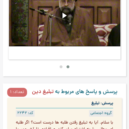
رسالت زمامداران دین در هدایت خلق کرمان
اه
پرسش و پاسخ های مربوط به
تبلیغ دین
تعداد: 1
پرسش: تبلیغ
گروه: اجتماعی
کد: 2242
با سلام. آیا به تبلیغ رفتن طلبه ها درست است؟ اگر طلبه