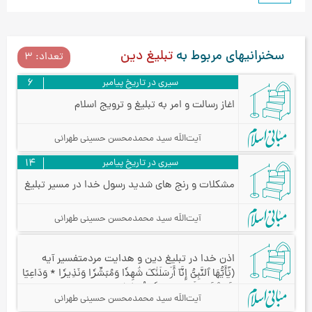
سخنرانیهای مربوط به
تبلیغ دین
تعداد: 3
سیری در تاریخ پیامبر
6
اغاز رسالت و امر به تبلیغ و ترویج اسلام
آیت‌اللَه سید محمدمحسن حسینی طهرانی
سیری در تاریخ پیامبر
14
مشکلات و رنج های شدید رسول خدا در مسیر تبلیغ
آیت‌اللَه سید محمدمحسن حسینی طهرانی
اذن خدا در تبلیغ دین و هدایت مردم
تفسیر آیه
﴿يَٰٓأَيُّهَا ٱلنَّبِيُّ إِنَّآ أَرۡسَلۡنَٰكَ شَٰهِدٗا وَمُبَشِّرٗا وَنَذِيرٗا * وَدَاعِيًا
إِلَى ٱللَهِ بِإِذۡنِهِۦ وَسِرَاجٗا مُّنِيرٗا﴾
آیت‌اللَه سید محمدمحسن حسینی طهرانی