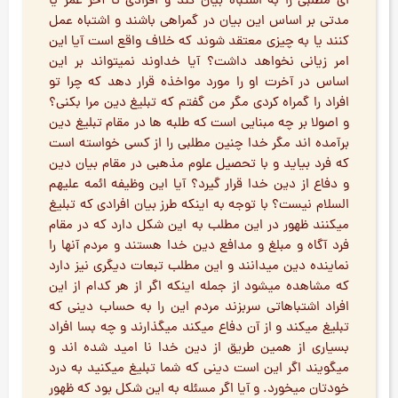
ای مطلبی را به اشتباه بیان کند و افرادی تا آخر عمر یا
مدتی بر اساس این بیان در گمراهی باشند و اشتباه عمل
کنند یا به چیزی معتقد شوند که خلاف واقع است آیا این
امر زیانی نخواهد داشت؟ آیا خداوند نمیتواند بر این
اساس در آخرت او را مورد مواخذه قرار دهد که چرا تو
افراد را گمراه کردی مگر من گفتم که تبلیغ دین مرا بکنی؟
و اصولا بر چه مبنایی است که طلبه ها در مقام تبلیغ دین
برآمده اند مگر خدا چنین مطلبی را از کسی خواسته است
که فرد بیاید و با تحصیل علوم مذهبی در مقام بیان دین
و دفاع از دین خدا قرار گیرد؟ آیا این وظیفه ائمه علیهم
السلام نیست؟ با توجه به اینکه طرز بیان افرادی که تبلیغ
میکنند ظهور در این مطلب به این شکل دارد که در مقام
فرد آگاه و مبلغ و مدافع دین خدا هستند و مردم آنها را
نماینده دین میدانند و این مطلب تبعات دیگری نیز دارد
که مشاهده میشود از جمله اینکه اگر از هر کدام از این
افراد اشتباهاتی سربزند مردم این را به حساب دینی که
تبلیغ میکند و از آن دفاع میکند میگذارند و چه بسا افراد
بسیاری از همین طریق از دین خدا نا امید شده اند و
میگویند اگر این است دینی که شما تبلیغ میکنید به درد
خودتان میخورد. و آیا اگر مسئله به این شکل بود که ظهور