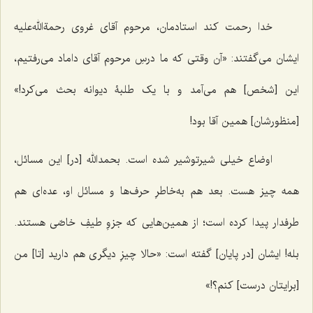
خدا رحمت کند استادمان، مرحوم آقای غروی رحمة‌الله‌علیه
ایشان می‌گفتند: «آن وقتی که ما درسِ مرحوم آقای داماد می‌رفتیم،
این [شخص] هم می‌آمد و با یک طلبۀ دیوانه بحث می‌کرد!»
[منظورشان] همین آقا بود!
اوضاع خیلی شیرتوشیر شده است. بحمدالله [در] این مسائل،
همه چیز هست. بعد هم به‌خاطرِ حرف‌ها و مسائل او، عده‌ای هم
طرفدار پیدا کرده است؛ از همین‌هایی که جزوِ طیفِ خاصّی هستند.
بله! ایشان [در پایان] گفته است: «حالا چیزِ دیگری هم دارید [تا] من
[برایتان درست] کنم؟!»