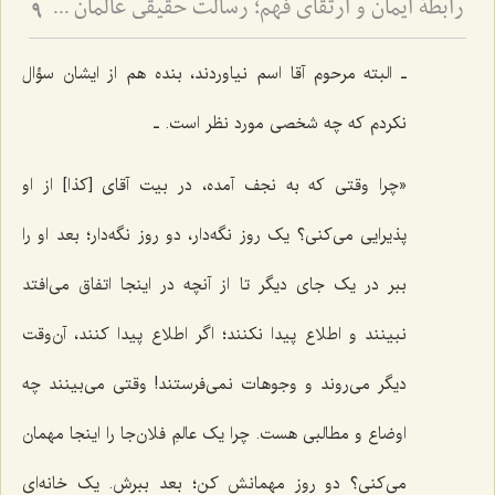
رابطۀ ایمان و ارتقای فهم؛ رسالت حقیقی عالمان دینی - نقد مرجعیت عوام‌گرا و تفسیر آیۀ ﴿يرفع الله الذين آمنوا منكم والذين اوتوا العلم درجت﴾
9
ـ البته مرحوم آقا اسم نیاوردند، بنده هم از ایشان سؤال
نکردم که چه شخصی مورد نظر است. ـ
«چرا وقتی که به نجف آمده، در بیت آقای [کذا] از او
پذیرایی می‌کنی؟ یک روز نگه‌دار، دو روز نگه‌دار؛ بعد او را
ببر در یک جای دیگر تا از آنچه در اینجا اتفاق می‌افتد
نبینند و اطلاع پیدا نکنند؛ اگر اطلاع پیدا کنند، آن‌وقت
دیگر می‌روند و وجوهات نمی‌فرستند! وقتی می‌بینند چه
اوضاع و مطالبی هست. چرا یک عالمِ فلان‌جا را اینجا مهمان
می‌کنی؟ دو روز مهمانش کن؛ بعد ببرش. یک خانه‌ای