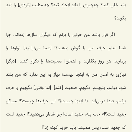
باید خلق کند؟ چه‌چیزی را باید ایجاد کند؟ چه مطلب [تازه‌ای] را باید
بگوید؟
اگر قرار باشد من حرفی را بزنم که دیگران سال‌ها زده‌اند، چرا
شما مدام حرفِ من را گوش بدهید؟! [شما می‌توانید] نوارها را
بردارید، هر روز بگذارید و [همان] صحبت‌ها را تکرار کنید. [دیگر]
نیازی به آمدنِ من به اینجا نیست؛ نیاز به این ندارد که من بلند
شوم بیایم، بنویسم، بگویم، صحبت [کنم]. [اما وقتی] بگوییم و حرف
بزنیم، صدا درمی‌آید: «اِ! اینها چیست؟! این حرف‌ها چیست؟! مسائل
جدید است؟!» خب بله، جدید است! چرا شعار می‌دهید؟! جدید است
که جدید است؛ پس همیشه باید حرفِ کهنه زد؟!