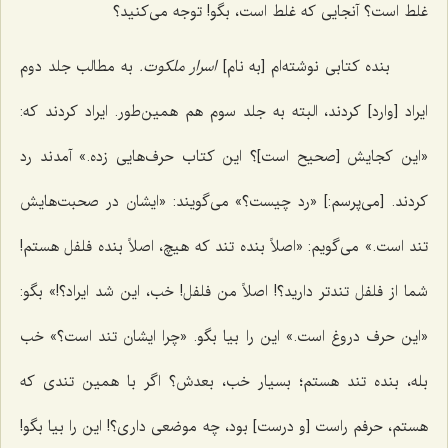
غلط است؟ آنجایی که غلط است، بگو! توجه می‌کنید؟
بنده کتابی نوشته‌ام [به نام]
اسرار ملکوت.
به مطالب جلد دوم
ایراد [وارد] کردند، البته به جلد سوم هم همین‌طور. ایراد کردند که:
«این کجایش [صحیح است]؟ این کتاب حرف‌هایی زده.» آمدند رد
کردند. [می‌پرسم:] «رد چیست؟» می‌گویند: «ایشان در صحبت‌هایش
تند است.» می‌گویم: «اصلاً بنده تند که هیچ، اصلاً بنده فلفل هستم!
شما از فلفل تندتر دارید؟! اصلاً من فلفل! خب، این شد ایراد؟!» بگو:
«این حرف دروغ است.» این را بیا بگو. «چرا ایشان تند است؟» خب
بله، بنده تند هستم؛ بسیار خب، بعدش؟ اگر با همین تندی که
هستم، حرفم راست [و درست] بود، چه موضعی داری؟! این را بیا بگو!