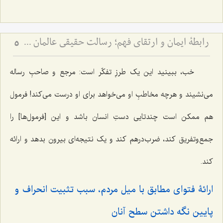
رابطۀ ایمان و ارتقای فهم؛ رسالت حقیقی عالمان دینی - نقد مرجعیت عوام‌گرا و تفسیر آیۀ ﴿يرفع الله الذين آمنوا منكم والذين اوتوا العلم درجت﴾
5
خب، ببینید این یک طرزِ تفکّر است: مرجع و صاحبِ رساله
می‌نشیند و هرچه مخاطبِ او می‌خواهد برای او درست می‌کند! فرمول
هم ممکن است چندتایی دستِ انسان باشد و این [فرمول‌ها] را
جمع‌وتفریق کند، ضرب‌درهم کند و یک نتیجه‌ای بیرون بدهد و ارائه
کند.
ارائۀ فتوای مطابق با میل مردم، سبب تثبیت انحراف و
پایین نگه داشتن سطح آنان