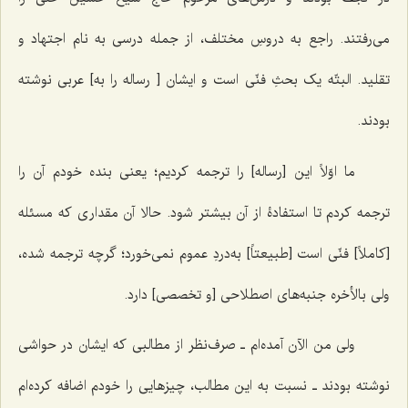
می‌رفتند. راجع به دروسِ مختلف، از جمله درسی به نام اجتهاد و
تقلید. البتّه یک بحثِ فنّی است و ایشان [ رساله را به] عربی نوشته
بودند.
ما اوّلاً این [رساله] را ترجمه کردیم؛ یعنی بنده خودم آن را
ترجمه کردم تا استفادۀ از آن بیشتر شود. حالا آن مقداری که مسئله
[کاملاً] فنّی است [طبیعتاً] به‌دردِ عموم نمی‌خورد؛ گرچه ترجمه شده،
ولی بالأخره جنبه‌های اصطلاحی [و تخصصی] دارد.
ولی من الآن آمده‌ام ـ صرف‌نظر از مطالبی که ایشان در حواشی
نوشته بودند ـ نسبت به این مطالب، چیزهایی را خودم اضافه کرده‌ام