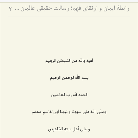
رابطۀ ایمان و ارتقای فهم؛ رسالت حقیقی عالمان دینی - نقد مرجعیت عوام‌گرا و تفسیر آیۀ ﴿يرفع الله الذين آمنوا منكم والذين اوتوا العلم درجت﴾
2
أعوذ بالله من الشیطان الرجیم
بسم الله الرّحمن الرّحیم
الحمد لله رب العالمین
وصلّی اللهُ علی سیّدِنا و نبیّنا أبی‌القاسمِ محمّدٍ
و علی أهلِ بیتهِ الطّاهرین