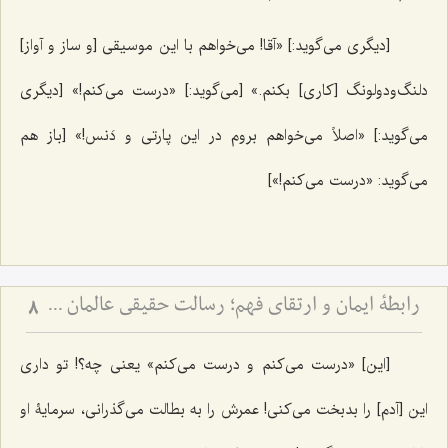
[دیگری می‌گوید:] «آقا! می‌خواهم با این موسیقی [و ساز و آواز]
دلنگ‌ودولونگ [کاری] بکنم.» [می‌گوید:] «درست می‌کنم!» [دیگری
می‌گوید:] «اصلاً می‌خواهم بروم در این پارتی و دَنس!» [باز هم
می‌گوید: «درست می‌کنم!»]
رابطۀ ایمان و ارتقای فهم؛ رسالت حقیقی عالمان دینی - نقد مرجعیت عوام‌گرا و تفسیر آیۀ ﴿يرفع الله الذين آمنوا منكم والذين اوتوا العلم درجت﴾
8
[این] «درست می‌کنم و درست می‌کنم» یعنی چه؟! تو داری
این [آدم] را بدبخت می‌کنی! عمرش را به بطالت می‌گذرانی، سرمایۀ ‌او