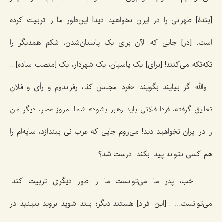
[بندۀ] طهرانی را در ایران نخواهید دید! این‌طور ما را تربیت کرده
است. [در] جایی که الآن برای یک پاسبان‌شدن، شکم همدیگر را
تکه‌تکه می‌کنند! [برای] یک پاسبان، یک شهردار، یک [منصب ساده]...
. والله اگر بیایند بگویند: «فردا مجلس کذا، رفراندوم و رأی و فلان
تعلیق گرفته، فردا فلانی باید رهبر بشود» شما امروز عصر، دیگر من
را در ایران نخواهید دید! می‌روم جایی که عرب نی بیندازد، سایه‌ام را
هم کسی نتواند پیدا بکند. درست شد؟
خب، پدر ما می‌توانست ما را طور دیگری تربیت کند.
می‌توانست… . [این افراد] هستند دیگر؛ بلند شوید بروید ببینید در