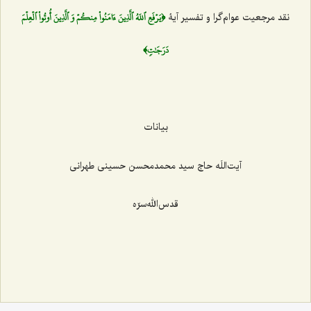
﴿يَرۡفَعِ ٱللَهُ ٱلَّذِينَ ءَامَنُواْ مِنكُمۡ وَ ٱلَّذِينَ أُوتُواْ ٱلۡعِلۡمَ
نقد مرجعیت عوام‌گرا و تفسیر آیۀ
دَرَجَٰتٖ﴾
بیانات
آیت‌اللَه حاج سيد محمد‌محسن حسينی طهرانی
قدس‌الله‌سرّه