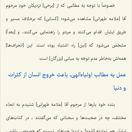
خصوصاً با توجه به مطالبی که از [برخی] نزدیکان خودِ مرحوم
آقا [علامه طهرانی] مشاهده می‌شود؛ [کسانی] که برخلاف مسیر و
طریق ایشان اقدام می‌کنند و مردم را راهنمایی می‌کنند، و [بعداً]
مشخص می‌شود که [این] راه اشتباه بوده است. این [انحراف‌ها]
همه‌اش به‌خاطر عدم توجّه به مبانی [بزرگان] است.
عمل به مطالب اولیاءالهی، باعث خروج انسان از کثرات
و دنیا
بنده خود بارها از مرحوم آقا [علامه طهرانی] شنیدم به ‌انحاء
مختلف، چه در صحبت‌ها و سخنانی که می‌گفتند ـ در کتاب‌های
ایشان هم نوشته [شده] و اینها چیزهای نیست که خصوصی باشد ـ