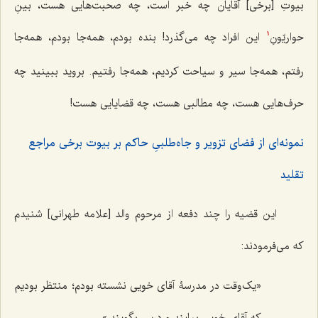
بیوتِ [برخی] آقایان چه خبر است، چه صحبت‌هایی هست، بینِ
حواریّونِ
این افراد چه می‌گذرد! بنده بودم، همه‌جا بودم، همه‌جا
1
رفتم، همه‌جا سیر و سیاحت کردیم، همه‌جا رفتیم. بروید ببینید چه
حرف‌هایی هست، چه مطالبی هست، چه قضایایی هست!
نمونه‌ای از فضای تزویر و جاه‌طلبیِ حاکم بر بیوت برخی مراجع
تقلید
این قضیه را چند دفعه از مرحوم والد [علامه طهرانی] شنیدم
که می‌فرمودند:
«یک‌وقت در مدرسۀ آقای خویی نشسته بودم؛ منتظر بودیم
که آقای خویی بیایند و درس بگویند.»