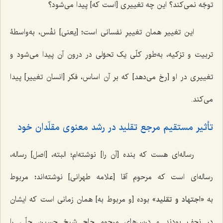
توجّه نمی‌کند؟ این چه تغییری [است که] پیدا می‌شود؟
این تغییر همان تغییرِ نفسانی است؛ [یعنی] نفْس، به‌واسطۀ
تربیت و تزکیه، به‌طورِ کلّی یک تحوّلی در درون آن پیدا می‌شود و
تغییری در او [رخ می‌دهد] که بر آن اساس، فکر [انسان تغییر] پیدا
می‌کند.
تأثیر مستقیم مرجع تقلید در رشد معنوی مقلّدان خود
رساله‌ای هست که بنده [آن را] نوشته‌ام؛ البته، [اصل] رساله،
رساله‌ای است که مرحوم آقا [علامه طهرانی] نوشته‌اند؛ مربوط
به
«اجتهاد و تقلید»
بوده [و مربوط به] همان زمانی است که ایشان
در نجف بودند و درس‌های مرحوم حاج شیخ حسین حلّی را