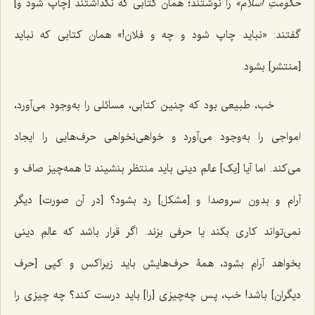
حکومتِ اسلام»
را نوشتند؛ همان کتابی که نگذاشتند [چاپ شود و]
گفتند: «نباید چاپ شود و چه و فلان!» همان کتابی که نباید
[منتشر] بشود.
خب، طبیعی بود که چنین کتابی، مسائلی را به‌وجود می‌آورد،
امواجی را به‌وجود می‌آورد و خواهی‌نخواهی حرف‌هایی را ایجاد
می‌کند. اما آیا [یک] عالمِ دینی باید منتظر بنشیند تا همه‌چیز صاف و
آرام و بدون سر‌وصدا و [مشکل] رد بشود؟ [در آن صورت] دیگر
نمی‌تواند کاری بکند یا حرفی بزند. اگر قرار باشد که عالمِ دینی
بخواهد آرام بشود، همۀ حرف‌هایش باید زیراکس و کپی [حرف
دیگران] باشد! خب، پس چه‌چیزی [را] باید درست کند؟ چه ‌چیزی را