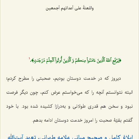
واللعنةُ علی أعدائهم أجمعین
﴿يَرۡفَعِ ٱللَهُ ٱلَّذِينَ ءَامَنُواْ مِنكُمۡ وَ ٱلَّذِينَ أُوتُواْ ٱلۡعِلۡمَ دَرَجَٰتٖ﴾.
1
دیروز که در خدمت دوستان بودیم، صحبتی را مطرح کردم؛
البته نتوانستم آنچه را که می‌خواستم عرض کنم، چون دیگر فرصت
نبود و سخن هم قدری طولانی و به‌درازا کشیده شده بود. با خود
گفتم بقیّۀ صحبت را امروز خدمت دوستان ادامه بدهم.
ابلاغ کامل و صحیحِ مبانی علامه طهرانی، تعهد آیت‌الله