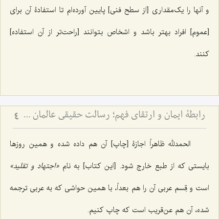
و آنها را یک‌مقداری [از سطح فنی] پایین آورده‌ام تا استفادۀ آن برای
[عموم] افراد بهتر باشد و اشخاص بتوانند [راحت‌تر از آن استفاده]
کنند.
رابطۀ ایمان و ارتقای فهم؛ رسالت حقیقی عالمان دینی - نقد مرجعیت عوام‌گرا و تفسیر آیۀ ﴿يرفع الله الذين آمنوا منكم والذين اوتوا العلم درجت﴾
4
الحمدلله ظاهراً اجازۀ [چاپ] آن هم داده شده و همین روزها
بایستی که از طبع خارج شود. [این کتاب] به نام
«اجتهاد و تقلید»
است و قِسم عربی‌ آن را هم بعداً، با همین حواشی که به عربی ترجمه
شده، آن هم عن‌قریب است که چاپ کنیم.