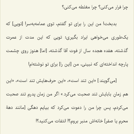
چرا فرار می‌کنی؟ چرا مغلطه می‌کنی؟
بدبخت! من این را برای تو گفتم، توی عمامه‌به‌سر! [تویی] که
یک‌طوری می‌خواهی ایراد بگیری؛ تویی که این مدت از عمرت
گذشته، هفده‌ هجده سال از فوت آقا گذشته، [اما] هنوز روی چشمت
پارچه انداخته‌ای که نبینی، من [این را] برای تو نوشته‌ام!
[می‌گویند:] «این تند است»، «این حرف‌هایش تند است»، «این
هم زمانِ بابایش تند صحبت می‌کرد.» اگر من زمان پدرم تند صحبت
می‌کردم، پس چرا من را دعوت می‌کرد که بیایم دهگی [مانند دهۀ
محرم یا صفر] خانه‌اش منبر بروم؟! التفات می‌کنید؟!