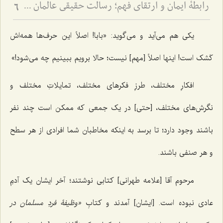
رابطۀ ایمان و ارتقای فهم؛ رسالت حقیقی عالمان دینی - نقد مرجعیت عوام‌گرا و تفسیر آیۀ ﴿يرفع الله الذين آمنوا منكم والذين اوتوا العلم درجت﴾
6
یکی هم می‌آید و می‌گوید: «بابا! اصلاً این حرف‌ها همه‌اش
کَشک است! اینها اصلاً [مهم] نیست؛ حالا برویم ببینیم چه می‌شود!»
افکارِ مختلف، طرزِ فکرهای مختلف، تمایلاتِ مختلف و
نگرش‌های مختلف، [حتی] در یک جمعی که ممکن است چند نفر
باشند وجود دارد؛ تا برسد به اینکه مخاطبان شما افرادی از هر سطح
و هر صنفی باشند.
مرحوم آقا [علامه طهرانی] کتابی نوشتند؛ آخر ایشان یک آدمِ
عادی نبوده است. [ایشان] آمدند و کتابِ
«وظیفۀ فردِ مسلمان در