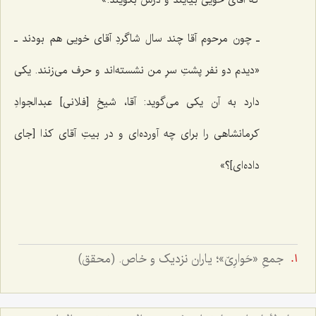
ـ چون مرحوم آقا چند سال شاگردِ آقای خویی هم بودند ـ
«دیدم دو نفر پشتِ سرِ من نشسته‌اند و حرف می‌زنند. یکی
دارد به آن یکی می‌گوید: آقا، شیخِ [فلانی] عبدالجوادِ
کرمانشاهی را برای چه آورده‌ای و در بیتِ آقای کذا [جای
داده‌ای]؟»
جمعِ «حَوارِیّ»؛ یاران نزدیک و خاص. (محقق)