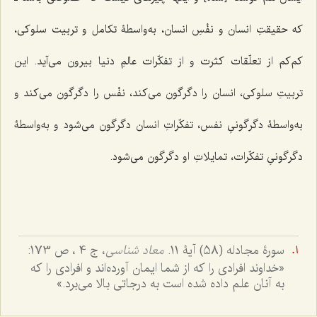
که حقیقتِ انسان و نفْسِ انسان، به‌واسطۀ تکامل و تربیت سلوکی،
کم‌کم از تعلّقات کثرت و از تفکّرات عالمِ دنیا بیرون می‌آید. این
تربیتِ سلوکی، انسان را دگرگون می‌کند، نفْس را دگرگون می‌کند و
به‌واسطۀ دگرگونیِ نفس، تفکّراتِ انسان دگرگون می‌شود و به‌واسطۀ
دگرگونیِ تفکّرات، تمایلاتِ او دگرگون می‌شود.
سورۀ مجادله (58) آیۀ 11.
معاد شناسی
، ج 4 ، ص 173:
«خداوند افرادى را كه از شما ايمان آورده‌اند و افرادى را كه
به آنان علم داده شده است به درجاتى بالا مى‌برد.»