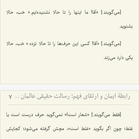
[می‌گویند:] «آقا! ما اینها را تا حالا نشنیده‌ایم.» خب، حالا
بشنوید.
[می‌گویند:] «آقا! کسی این حرف‌ها را تا حالا نزده.» خب، حالا
یکی دارد می‌زند.
رابطۀ ایمان و ارتقای فهم؛ رسالت حقیقی عالمان دینی - نقد مرجعیت عوام‌گرا و تفسیر آیۀ ﴿يرفع الله الذين آمنوا منكم والذين اوتوا العلم درجت﴾
7
[فقط می‌گویند:] «شعار است!» نمی‌گوید حرف درست است یا
غلط؛ چون اگر بگوید «غلط است»، مچش گرفته می‌شود؛ کجایش