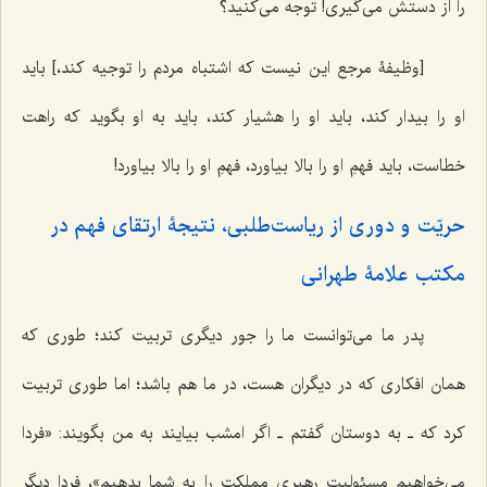
را از دستش می‌گیری! توجه می‌کنید؟
[وظیفۀ مرجع این نیست که اشتباه مردم را توجیه کند،] باید
او را بیدار کند، باید او را هشیار کند، باید به او بگوید که راهت
خطاست، باید فهمِ او را بالا بیاورد، فهمِ او را بالا بیاورد!
حریّت و دوری‌ از ریاست‌طلبی، نتیجۀ ارتقای فهم در
مکتب علامۀ طهرانی
پدر ما می‌توانست ما را جور دیگری تربیت کند؛ طوری که
همان افکاری که در دیگران هست، در ما هم باشد؛ اما طوری تربیت
کرد که ـ به دوستان گفتم ـ اگر امشب بیایند به من بگویند: «فردا
می‌خواهیم مسئولیت رهبری مملکت را به شما بدهیم»، فردا دیگر