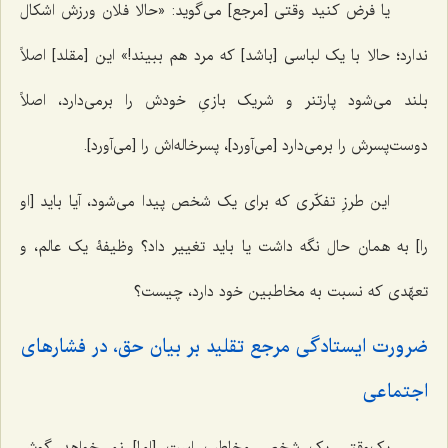
یا فرض کنید وقتی [مرجع] می‌گوید: «حالا فلان ورزش اشکال
ندارد؛ حالا با یک لباسی [باشد] که مرد هم ببیند!» این [مقلد] اصلاً
بلند می‌شود پارتنر و شریک بازیِ خودش را برمی‌دارد، اصلاً
دوست‌پسرش را برمی‌دارد [می‌آورد]، پسرخاله‌اش را [می‌آورد].
این طرزِ تفکّری که برای یک شخص پیدا می‌شود، آیا باید [او
را] به همان حال نگه داشت یا باید تغییر داد؟ وظیفۀ یک عالم، و
تعهّدی که نسبت به مخاطبین خود دارد، چیست؟
ضرورت ایستادگی مرجع تقلید بر بیان حق، در فشارهای
اجتماعی
یک‌وقتی یک شخص مخاطب است [اما] نمی‌خواهد گوش