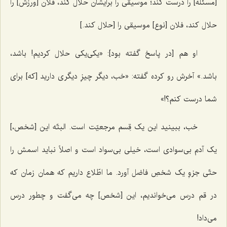
[مسئله] را درست کند؛ موسیقی را برایشان حلال کند، فلان [ورزش] را
حلال کند، فلان [نوع] موسیقی را [حلال کند.]
او هم [در پاسخ گفته بود]: «یکی‌یکی حلال کردیم! باشد،
باشد.» آخرش رو کرده گفته: «خب، دیگر چیزِ دیگری دارید [که] برای
شما درست کنم؟!»
خب، ببینید این یک قِسم مرجعیّت است. البتّه این [شخص،]
یک آدم بی‌سوادی است، خیلی بی‌سواد است و اصلاً نباید اسمش را
حتّی جزوِ یک شخصِ فاضل آورد. ما اطّلاع داریم که همان زمان که
در قم درس می‌خواندیم، این [شخص] چه می‌گفت و چطور درس
می‌داد!