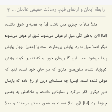
رابطۀ ایمان و ارتقای فهم؛ رسالت حقیقی عالمان دینی - نقد مرجعیت عوام‌گرا و تفسیر آیۀ ﴿يرفع الله الذين آمنوا منكم والذين اوتوا العلم درجت﴾
3
مثلاً قبلاً به چیزی میل داشت [یا] به قضیه‌ای شوق داشت،
[اما] الآن به‌طور کلّی میلِ او عوض می‌شود، شوقِ او عوض می‌شود؛
دیگر اصلاً میل ندارد، برایش بی‌تفاوت است یا [حتی] انزجار برایش
پیدا می‌شود. خب، این گلبول‌های خون او که تغییر نکرده، وزنش
کم‌وزیاد نشده، سلول‌های مغزی که سرِ جایِ خود است، اینها که
عوض نشده است. [پس] چه مسئله‌ای درون او رخ داده ‌که پارسال
‌طورِ دیگری فکر می‌کرد و تمایلاتی داشت، و علاقه‌اش به بعضی
چیزها بود، [اما] الآن اصلاً نسبت به همان مسائل می‌خندد و اصلاً