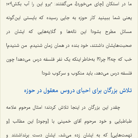
ما در استکان [چای می‌خورد]، می‌گفتند: ”برو این را آب بکش!“»؛
یعنی شما ببینید کار حوزه به جایی رسیده که بایستی این‌گونه
مسائل مطرح بشود! این ناله‌ها و گلایه‌هایی که ایشان در
صحبت‌هایشان داشتند، خود بنده در همان زمان شنیدم. من شنیدم!
خب که چه؟! چرا؟! به‌خاطر اینکه یک نفر فلسفه درس می‌دهد! چون
فلسفه درس می‌دهد، باید منکوب و سرکوب شود!
تلاش بزرگان برای احیای دروس معقول در حوزه
چقدر این بزرگان در اینجا تلاش کردند؛ امثال مرحوم علامه
طباطبایی و خود مرحوم آقای خمینی با [وجود] این مطالب [و
تهمت‌هایی] که به ایشان زده می‌شد، ایشان دست برنداشتند و