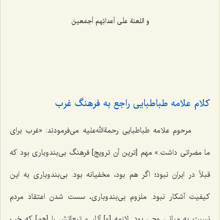
و اللعنة علَی أعدائِهم أجمَعینَ‌
کلام علامه طباطبایی راجع به فرهنگ غرب
مرحوم علامه طباطبایی رحمةالله‌علیه می‌فرمودند: «غرب برای
ما مضراتی داشت.» مهم ‌[ترین آن ترویج] فرهنگ بی‌بندوباری بود که
قبلاً در ایران نبود؛ اگر هم بود، مخفیانه بود. بی‌بندوباری به این
کیفیت آشکار نبود. ملزوم بی‌بندوباری، سست شدن اعتقاد مردم
نسبت به مبانی وحی بود. لازمه [و] آثار و تبعاتش را [هم] که خب