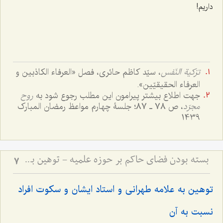
داریم!
تزکیة النّفس
، سیّد کاظم حائری، فصل «العرفاء الکاذبین و
العرفاء الحقیقیّین».
جهت اطلاع بیشتر پیرامون این مطلب رجوع شود به
روح
مجرّد
، ص 78 ـ 87؛ جلسۀ چهارم مواعظ رمضان المبارک
1439
بسته بودن فضای حاکم بر حوزه علمیه - توهین به اولیاء و سکوت حوزه علمیّه
7
توهین به علامه طهرانی و استاد ایشان و سکوت افراد
نسبت به آن