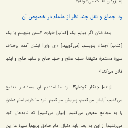
به بزرگان اهانت می‌شود»؟!
رد اجماع و نقل چند نظر از علماء در خصوص آن
بندۀ فلان اگر بیایم یک [کتاب]
طهارت انسان
بنویسم یا یک
[کتاب]
اجماع
بنویسم، [می‌گویید:] «ای وای! ایشان آمده برخلاف
سیرۀ مستمرۀ متیقنۀ سلفِ صالح و خلفِ صالح و سلفِ طالح و اینها
فلان می‌کند!»
[بنده] چه‌کار کرده‌ام؟! تازه ما آمده‌ایم آن مسئله را تنقیح
می‌کنیم، آرایش می‌کنیم، پیرایش می‌کنیم. تازه ما داریم امام صادق
را به مجامع معرفی می‌کنیم. [بیان می‌کنیم] که تا به‌حال کجا
می‌رفتیم! از این به بعد باید دنبال امام صادق برویم! سیرۀ ما این