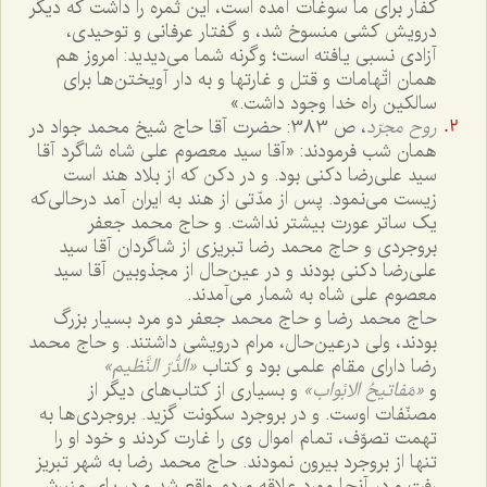
کفّار برای ما سوغات آمده است، این ثمره را داشت که دیگر
درویش کشی منسوخ شد، و گفتار عرفانی و توحیدی،
آزادی نسبی یافته است؛ وگرنه شما می‌دیدید: امروز هم
همان اتّهامات و قتل و غارتها و به دار آویختن‌ها برای
سالکین راه خدا وجود داشت.»
روح مجرّد
، ص 383: حضرت آقا حاج شیخ محمد جواد در
همان شب فرمودند: «آقا سید معصوم علی شاه شاگرد آقا
سید علی‌رضا دکنی بود. و در دکن که از بلاد هند است
زیست می‌نمود. پس از مدّتی از هند به ایران آمد درحالی‌که
یک ساتر عورت بیشتر نداشت. و حاج محمد جعفر
بروجردی و حاج محمد رضا تبریزی از شاگردان آقا سید
علی‌رضا دکنی بودند و در عین‌حال از مجذوبین آقا سید
معصوم علی شاه به شمار می‌آمدند.
حاج محمد رضا و حاج محمد جعفر دو مرد بسیار بزرگ
بودند، ولی درعین‌حال، مرام درویشی داشتند. و حاج محمد
رضا دارای مقام علمی بود و کتاب
«الدُّرّ النَّظیم»
و
«مَفاتیحُ الابْواب»
و بسیاری از کتاب‌های دیگر از
مصنّفات اوست. و در بروجرد سکونت گزید. بروجردی‌ها به
تهمت تصوّف، تمام اموال وی را غارت کردند و خود او را
تنها از بروجرد بیرون نمودند. حاج محمد رضا به شهر تبریز
رفت و در آنجا مورد علاقه مردم واقع شد و در پای منبرش