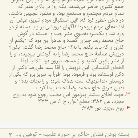
جمع کثیری حاضر می‌شدند. یک روز در بالای منبر که
تمام مردم مجتمع و مستمع بوده و منظره عجیبی داشت،
در دلش خطور کرد که: ”این استقبال مردم تبریز، عوض آن
اذیّت‌های مردم بروجرد“ ناگهان درویشی پر و پا بسته از در
وارد شد و یک‌سره به‌سوی منبر رفت و آهسته در گوش
حاج محمد رضا چیزی گفت؛ و ظاهراً این بود که: ”بکنم آن
کاری را که باید بکنم یا نه؟!“ حاج محمد رضا گفت: ”بکن!“
درویش عمامۀ حاج محمد رضا را به گردنش پیچیده، او را
از منبر پایین کشید و از مسجد بیرون برد.
تَلافیاً لِهذا
الخُطورِ النَّفْسانیّ
. این درویش را آقا سید علی‌رضا دکنی از
دکن فرستاده بود و فرموده بود: ”فوراً به تبریز برو که یکی از
دوستان خدا نزدیک است هلاک شود؛ او را نجات بده!“ و
بدین طریق حاج محمد رضا نجات پیدا کرد.»
جهت اطلاع بیشتر پیرامون این مطلب رجوع شود به
روح
مجرّد
، ص 382؛
مطلع انوار
، ج 1، ص 233
روح مجرّد
، ص 384؛
بسته بودن فضای حاکم بر حوزه علمیه - توهین به اولیاء و سکوت حوزه علمیّه
3