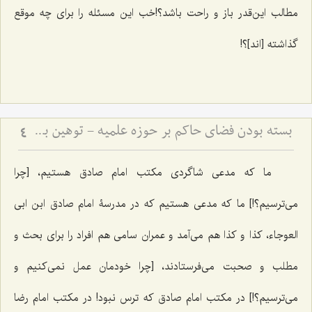
مطالب این‌قدر باز و راحت باشد؟!خب این مسئله را برای چه موقع
گذاشته [اند]؟!
بسته بودن فضای حاکم بر حوزه علمیه - توهین به اولیاء و سکوت حوزه علمیّه
4
ما که مدعی شاگردی مکتب امام صادق هستیم، [چرا
می‌ترسیم؟!] ما که مدعی هستیم که در مدرسۀ امام صادق ابن ابی
العوجاء، کذا و کذا هم می‌آمد و عمران سامی هم افراد را برای بحث و
مطلب و صحبت می‌فرستادند، [چرا خودمان عمل نمی‌کنیم و
می‌ترسیم؟!] در مکتب امام صادق که ترس نبود! در مکتب امام رضا