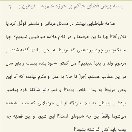
بسته بودن فضای حاکم بر حوزه علمیه - توهین به اولیاء و سکوت حوزه علمیّه
6
علامه طباطبایی بیشتر در مسائل عرفانی و فلسفی تَوَغُّل کرد یا
فلان آقا؟! چرا ما این حرف‌ها را در کلام علامه طباطبایی ندیدیم؟! چرا
ما یک‌‌چنین چرت‌و‌پرت‌هایی که مربوط به وحی و اینها گفته شده، از
مرحوم والد و اینها ندیدیم؟! من گفتم: «خود بنده بیست و پنج سال
در این مطالب هستم، [چرا] تا حالا به عقل و فکرم نیامده که آقا این
وحی مربوط به زمان خاص بوده؟! و نمی‌دانم شاکلۀ خود پیغمبر
بوده! و ارتباطی به بالا ندارد؟!» از این خزعبلاتی که خب مشاهده
می‌شود! واقعاً این چه شیوه‌ای است؟! این شیوه و این قضیّه چه
وقت باید کنار گذاشته بشود؟!