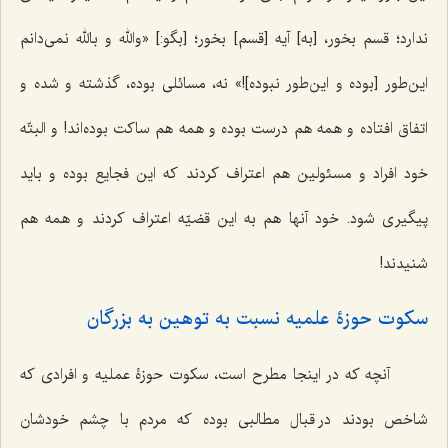
ندارد؛ قسم بخور، [به] آیه [قسم] بخور؛ [بگو:] «والله و بالله نمی‌دانم
این‌طور [بوده و این‌طور نبوده]!» نه، مسائلی بوده، گذشته و شده و
اتفاق افتاده و همه هم درست بوده و همه هم ساکت بوده‌اند! و البتّه
خود افراد و مسئولین هم اعتراف کردند که این فجایع بوده و باید
پیگیری شود. خود آنها هم به این قضیّه اعتراف کردند و همه هم
شنیدند!
سکوت حوزۀ علمیه نسبت به توهین به بزرگان
آنچه که در اینجا مطرح است، سکوت حوزۀ عملیه و افرادی که
شاخص بودند در قبال مطالبی بوده که مردم با چشم خودشان