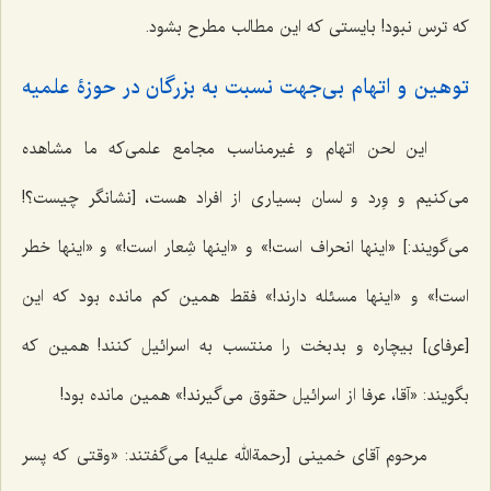
که ترس نبود! بایستی که این مطالب مطرح بشود.
توهین و اتهام بی‌جهت نسبت به بزرگان در حوزۀ علمیه
این لحن اتهام و غیرمناسب مجامع علمی‌که ما مشاهده
می‌کنیم و وِرد و لسان بسیاری از افراد هست، [نشانگر چیست؟!
می‌گویند:] «اینها انحراف است!» و «اینها شِعار است!» و «اینها خطر
است!» و «اینها مسئله دارند!» فقط همین کم مانده بود که این
[عرفای] بیچاره و بدبخت را منتسب به اسرائیل کنند! همین که
بگویند: «آقا، عرفا از اسرائیل حقوق می‌گیرند!» همین مانده بود!
مرحوم آقای خمینی [رحمة‌الله علیه] می‌گفتند: «وقتی که پسر