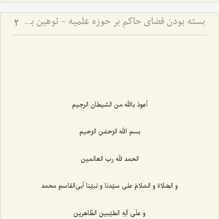
بسته بودن فضای حاکم بر حوزه علمیه - توهین به اولیاء و سکوت حوزه علمیّه
2
أعوذ بالله من الشیطان الرجیم
بسم الله الرّحمٰن الرّحیم
الحمد لله رب العالمین
و الصّلاة و السّلامُ علی سیّدنا و نبیّنا أبی‌القاسمِ محمد
و علَی آلِهِ الطیّبین الطّاهرین‌