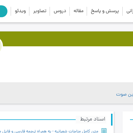
close
search
نی
پرسش و پاسخ
مقاله
دروس
تصاویر
ویدئو
این صوت
اسناد مرتبط
متن کامل مناجات شعبانیه - به همراه ترجمه فارسی و فایل 