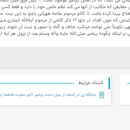
است. 8 همۀ کلمات و حروف قرآن کریم حکایت از یکسری واقعیاتی می کنند، که در نفس پیامبر موج
آن در انطباقش با آن حقایقی که حکایت از آنها می کند نظم خاص خود را دارد و فقط کس
بر این نظم خاص اطلاع و اشراف داشته باشد که به آن حقایق اطلاع پیدا کرده باشد. 11 کلام مرحوم علامه طهرانی راجع 
الرحمة به بوی نافه ای کآخر صبا زان طرّه بگشاید زتاب جعد مشکینش که خون افتاد در دلها 12 ذکر کلامی از مرحوم آیة
یان اقسام و مراتب سه گانه نفوس 14 اولیای الهی تکویناً نمی توانند مرتکب خلاف و گناه یا تصور و نیت آن شوند
باطبایی مبنی بر اینکه چگونه پیامبر صلی اللَه علیه وآله وسلم بعد از نزول هر آیه 
اسناد مرتبط