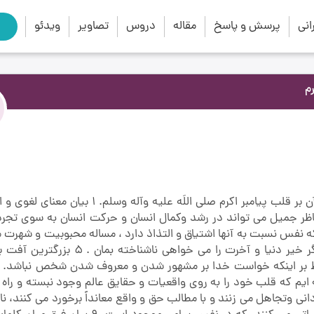
close
search
نی
پرسش و پاسخ
مقاله
دروس
تصاویر
ویدئو
‏
ابعاد گسترده مسئله ریاضت نفس , کیفیت نزول قرآن بر قلب پیامبر اکرم صلی اللَه علیه وآ
با و مناظر جمیل می تواند در رشد وکمال انسان و حرکت انسان به سوی تجر
یلات و خواستهایی که نفس نسبت به آنها اشتیاق و التذاذ دارد ، مساله محبوبیت و شهر
4 سخن مرحوم علامه طهرانی به حضرت استاد مبنی بر اینکه اگر خیر دنیا و آخرت را می خو
 ایم که قلب خود را به روی واقعیات و حقایق عالم وجود نبسته و راه خ
 که خود را به نادانی وتجاهل می زنند و با مطالب حق و واقع معانداً برخورد می کنند،