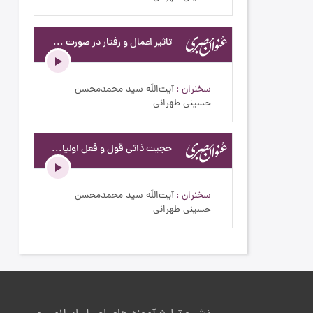
تاثیر اعمال و رفتار در صورت برزخى و جنبه ملكوتى نفس - عنوان بصری - ریاضت نفس - ج170
سخنران
آیت‌اللَه سید محمدمحسن
حسینی طهرانی
حجیت ذاتی قول و فعل اولیاء خدا - عنوان بصری - ادامه بحث حجیت فعلی ولی الهی - ج191
سخنران
آیت‌اللَه سید محمدمحسن
حسینی طهرانی