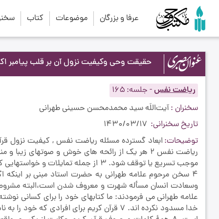
عرفا و بزرگان
موضوعات
کتاب
سخنرا
حقیقت وحی وکیفیت نزول آن بر قلب پیامبر اكرم
ریاضت نفس
-
جلسه
165
سخنران
آیت‌اللَه سید محمدمحسن حسینی طهرانی
تاریخ سخنرانی
1430/03/17
توضیحات
ریاضت نفس 2 هر یک از رائحه های خوش و صوتهای زی
موجب تسریع یا توقف شود. 3 از جمله تما
علامه طهرانی می فرمودند: ما کتابهای خود را برای کسانی نوشته
خدا مسدود نکرده اند. 7 قرآن کریم برای افرادی