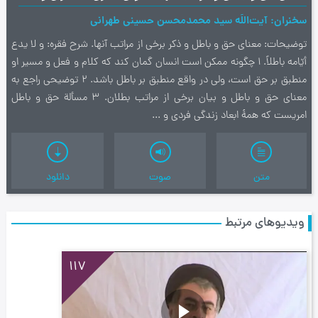
سخنران
آیت‌اللَه سید محمدمحسن حسینی طهرانی
توضیحات
معناي حق و باطل و ذكر برخي از مراتب آنها. شرح فقره: و لا يدع
أيّامه باطلاً. 1 چگونه ممكن است انسان گمان كند كه كلام و فعل و مسير او
منطبق بر حق است، ولي در واقع منطبق بر باطل باشد. 2 توضيحي راجع به
معناي حق و باطل و بيان برخي از مراتب بطلان. 3 مسألة حق و باطل
امريست كه همۀ ابعاد زندگي فردي و ...
متن
صوت
دانلود
ویدیوهای مرتبط
117