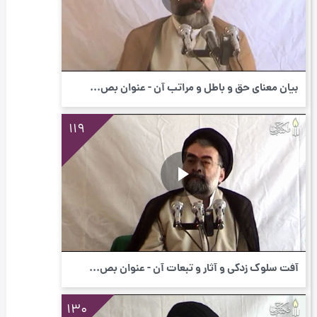
بیان معناى حق و باطل و مراتب آن - عنوان بص...
119
آفت سلوک زدگی و آثار و تبعات آن - عنوان بص...
130