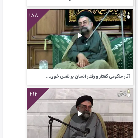
188
آثار ملکوتی گفتار و رفتار انسان بر نفس خوی...
212