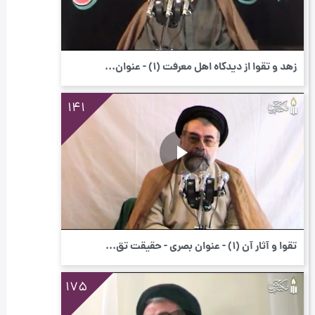
زهد و تقوا از دیدگاه اهل معرفت (١) - عنوان...
141
تقوا و آثار آن (١) - عنوان بصری - حقیقت تق...
175