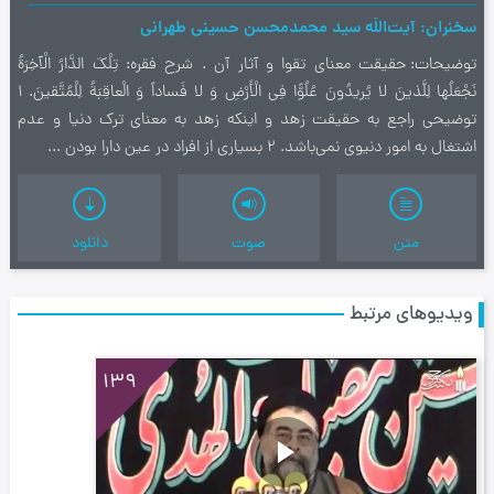
سخنران
آیت‌اللَه سید محمدمحسن حسینی طهرانی
توضیحات
حقيقت معناي تقوا و آثار آن . شرح فقره: تِلْكَ الدَّارُ الْآخِرَةُ
نَجْعَلُها لِلَّذينَ لا يُريدُونَ عُلُوًّا فِي الْأَرْضِ وَ لا فَساداً وَ الْعاقِبَةُ لِلْمُتَّقينَ. 1
توضيحي راجع به حقيقت زهد و اينكه زهد به معناي ترك دنيا و عدم
اشتغال به امور دنيوي نمي‌باشد. 2 بسياري از افراد در عين دارا بودن ...
متن
صوت
دانلود
ویدیوهای مرتبط
139