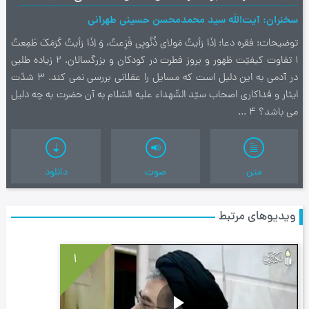
سخنران
آیت‌اللَه سید محمدمحسن حسینی طهرانی
توضیحات
فقره دعا: اِذَا رَأيتُ مَولاي ذُنُوبِي فَزِعتُ، وَ اِذَا رَأيتُ كَرَمَكَ طَمِعتُ
1 تفاوت کیفیّت ظهور و بروز فطرت در کودکان و بزرگسالان. 2 زیاده طلبی
در آدمی به این دلیل است که مسایل را عقلانی بررسی نمی کند. 3 شدّت
ایثار و فداکاری اصحاب سیّد الشّهداء علیه السّلام به آن حضرت به چه دلیل
می باشد؟ 4 ...
متن
صوت
دانلود
ویدیوهای مرتبط
1