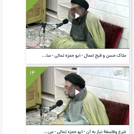
ملاک حسن و قبح اعمال - ابو حمزه ثمالی - سا...
14
شرع وفلسفۀ نیاز به آن - ابو حمزه ثمالی - س...