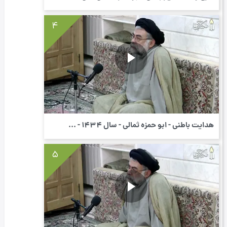
4
هدایت باطنی - ابو حمزه ثمالی - سال 1434 - ...
5