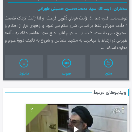
سخنران
آیت‌اللَه سید محمدمحسن حسینی طهرانی
توضیحات
فقره دعا: اِذَا رَأيتُ مَولاي ذُنُوبِي فَزِعتُ، وَ اِذَا رَأيتُ كَرَمَكَ طَمِعتُ
1 علّامه طهرانی فقط بر اساس شرع حکم می نمود و راههای فرار از احکام را
صحیح نمی دانست. 2 دستور مرحوم آقای حاج سیّد هاشم حدّاد به علّامه
طهرانی در ارتباط با مهاجرت به مشهد مقدّس و شروع به تألیف دورۀ علوم و
معارف اسلام. ...
متن
صوت
دانلود
ویدیوهای مرتبط
4