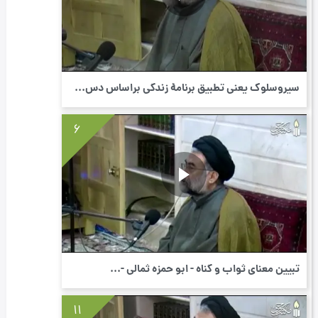
سیروسلوک یعنی تطبیق برنامۀ زندگی براساس دس...
6
تبیین معنای ثواب و گناه - ابو حمزه ثمالی -...
11