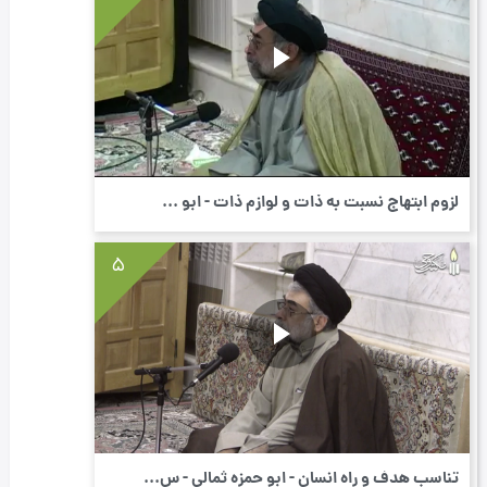
لزوم ابتهاج نسبت به ذات و لوازم ذات - ابو ...
5
تناسب هدف و راه انسان - ابو حمزه ثمالی - س...