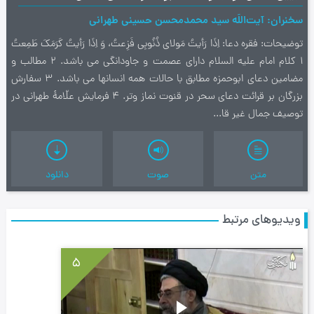
سخنران
آیت‌اللَه سید محمدمحسن حسینی طهرانی
توضیحات
فقره دعا: اِذَا رَأيتُ مَولاي ذُنُوبِي فَزِعتُ، وَ اِذَا رَأيتُ كَرَمَكَ طَمِعتُ
1 کلام امام علیه السلام دارای عصمت و جاودانگی می باشد. 2 مطالب و
مضامین دعای ابوحمزه مطابق با حالات همه انسانها می باشد. 3 سفارش
بزرگان بر قرائت دعای سحر در قنوت نماز وتر. 4 فرمایش علّامۀ طهرانی در
توصیف جمال غیر قا...
متن
صوت
دانلود
ویدیوهای مرتبط
5