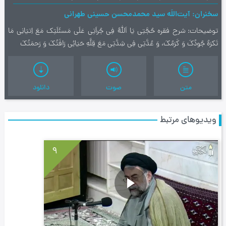
سخنران
آیت‌اللَه سید محمدمحسن حسینی طهرانی
توضیحات
شرح فقره حُجَّتِی یَا اَللهُ فِی جُراَتِی عَلَی مَسئَلَتِک مَعَ اِتیَانِی مَا
تَکرَهُ جُودُکَ وَ کَرَمُکَ، وَ عُدَّتِی فِی شِدَّتِی مَعَ قِلَّهِ حَیَائِی رَافَتُکَ وَ رَحمَتُکَ
متن
صوت
دانلود
ویدیوهای مرتبط
9