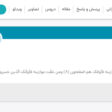
close
search
نی
پرسش و پاسخ
مقاله
دروس
تصاویر
ویدئو
تفسیر آیۀ مبارکه: (والوزن يومئذٍ الحقّ فمن ثقلت موازينه فأولئك هم المفلحون (8) ومن خفّت موازينه فأولَٰ