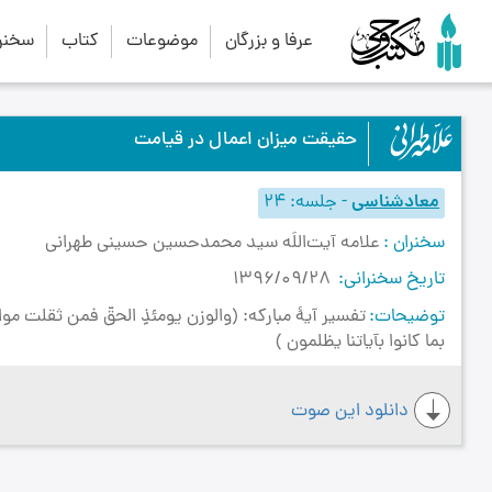
عرفا و بزرگان
موضوعات
کتاب
سخنرا
حقيقت ميزان اعمال در قيامت
معادشناسی
-
جلسه
24
سخنران
علامه آیت‌اللَه سید محمدحسین حسینی طهرانی
تاریخ سخنرانی
1396/09/28
توضیحات
بما كانوا بآياتنا يظلمون )
دانلود این صوت