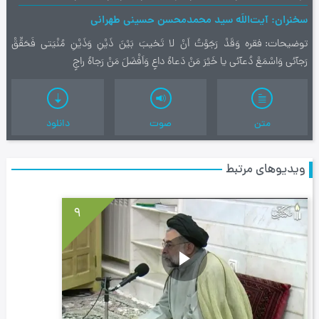
سخنران
آیت‌اللَه سید محمدمحسن حسینی طهرانی
توضیحات
فقره وَقَدْ رَجَوْتُ اَنْ لا تَخيبَ بَيْنَ ذَيْنِ وَذَيْنِ مُنْيَتى فَحَقِّقْ
رَجآئى وَاسْمَعْ دُعآئى يا خَيْرَ مَنْ دَعاهُ داعٍ وَاَفْضَلَ مَنْ رَجاهُ راجٍ
متن
صوت
دانلود
ویدیوهای مرتبط
9