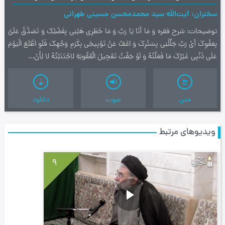
سخنران
آیت‌اللَه سید محمدمحسن حسینی طهرانی
توضیحات
شرح فقره وَ مَا أَنَا یَا رَبِّ وَ مَا خَطَرِی هَبْنِی بِفَضْلِکَ وَ تَصَدَّقْ عَلَیَّ
بِعَفْوِکَ أَیْ رَبِّ جَلِّلْنِی بِسَتْرِکَ وَ اعْفُ عَنْ تَوْبِیخِی بِکَرَمِ وَجْهِکَ فَلَوِ اطَّلَعَ الْیَوْمَ
عَلَی ذَنْبِی غَیْرُکَ مَا فَعَلْتُهُ وَ لَوْ خِفْتُ تَعْجِیلَ الْعُقُوبَةِ لاجْتَنَبْتُهُ لا لِأَنّ...
متن
صوت
دانلود
ویدیوهای مرتبط
9