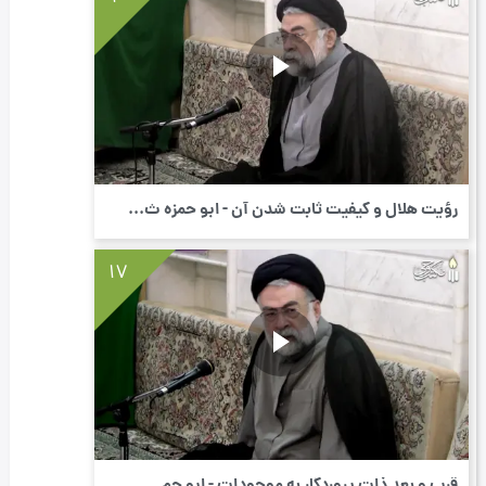
رؤیت هلال و کیفیت ثابت شدن آن - ابو حمزه ث...
17