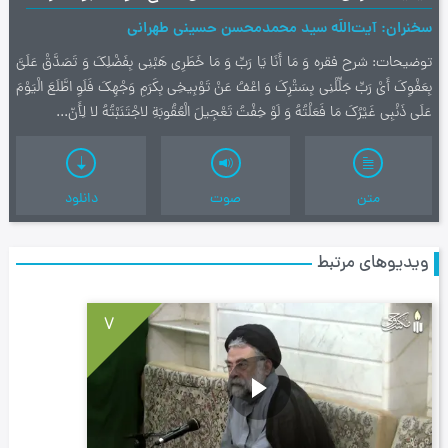
سخنران
آیت‌اللَه سید محمدمحسن حسینی طهرانی
توضیحات
شرح فقره وَ مَا أَنَا یَا رَبِّ وَ مَا خَطَرِی هَبْنِی بِفَضْلِکَ وَ تَصَدَّقْ عَلَیَّ
بِعَفْوِکَ أَیْ رَبِّ جَلِّلْنِی بِسَتْرِکَ وَ اعْفُ عَنْ تَوْبِیخِی بِکَرَمِ وَجْهِکَ فَلَوِ اطَّلَعَ الْیَوْمَ
عَلَی ذَنْبِی غَیْرُکَ مَا فَعَلْتُهُ وَ لَوْ خِفْتُ تَعْجِیلَ الْعُقُوبَةِ لاجْتَنَبْتُهُ لا لِأَنّ...
متن
صوت
دانلود
ویدیوهای مرتبط
7