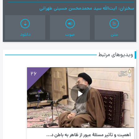
سخنران
آیت‌اللَه سید محمدمحسن حسینی طهرانی
متن
صوت
دانلود
ویدیوهای مرتبط
26
أهمیت و تأثیر مسئلۀ عبور از ظاهر به باطن د...