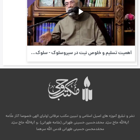
أهمیت تسلیم و خلوص نیت در سیروسلوك - سلوک ...
نشر و تبلیغ آموزه های اصیل اسلامی و تبیین مکتب عرفانی اولیای الهی خصوصا آثار علّامه
آیةالله حاج سیّد محمّدحسین حسینی طهرانی (علامه طهرانی) .و آیةالله حاج سیّد
محمّدمحسن حسینی طهرانی قدس الله سرهما