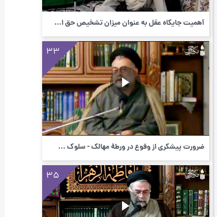
أهمیت جایگاه عقل به عنوان میزان تشخیص حق ا...
33
ضرورت پیشگری از وقوع در ورطۀ مهالک - سلوک ...
35