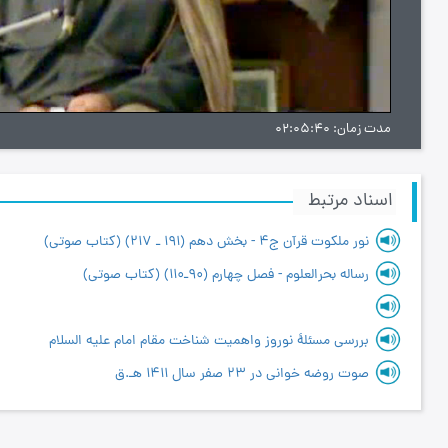
ویدیو
مدت زمان
02:05:40
اسناد مرتبط
نور ملکوت قرآن ج۴ - بخش دهم (191 ـ 217) (کتاب صوتی)
رساله بحرالعلوم - فصل چهارم (90ـ110) (کتاب صوتی)
بررسی مسئلۀ نوروز واهمیت شناخت مقام امام علیه السلام
صوت روضه خوانی در 23 صفر سال 1411 هـ.ق