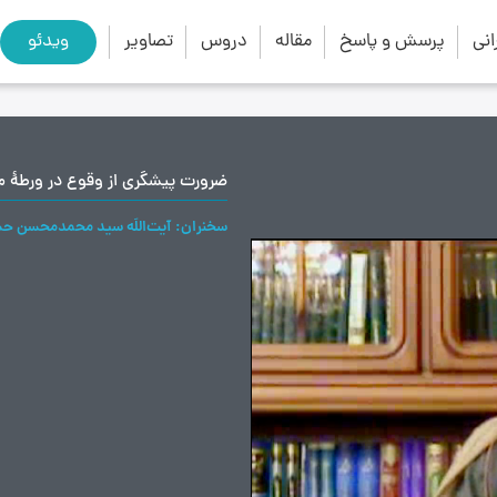
close
search
نی
پرسش و پاسخ
مقاله
دروس
تصاویر
ویدئو
سخنران
آیت‌اللَه سید محمدمحسن حس