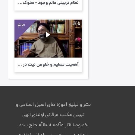
نظام تربیتی عالم وجود - سلوک خانواده - مبا...
43
أهمیت تسلیم و خلوص نیت در سیروسلوك - سلوک ...
نشر و تبلیغ آموزه های اصیل اسلامی و
تبیین مکتب عرفانی اولیای الهی
خصوصا آثار علّامه آیةالله حاج سیّد