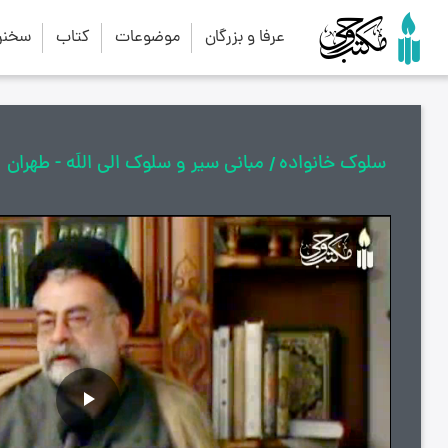
عرفا و بزرگان
موضوعات
کتاب
سخنرا
سلوک خانواده
مبانی سیر و سلوک الی اللَه - طهران
پخش