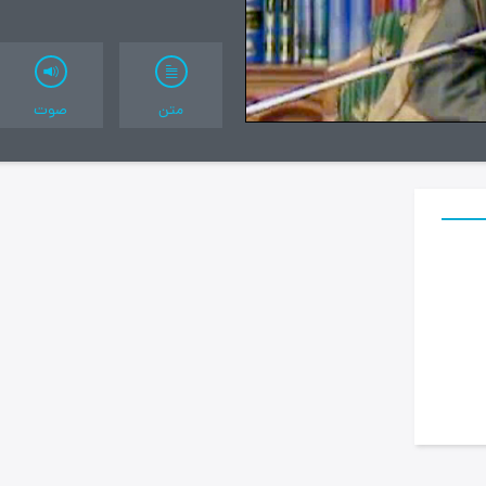
متن
صوت