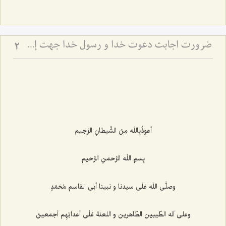
ضرورت اجابت دعوت خدا و رسول خدا جهت إحیاء قلوب
2
أعوذُبِاللَه مِنَ الشَّیطانِ الرَّجیم‌
بِسمِ اللَه الرَّحمَنِ الرَّحیم‌
وصلَّى اللَه عَلَى سیدنا و نبینا أبى القاسم مُحَمّدٍ
وعلى آله الطّیبین الطّاهرین و اللعنة عَلَى أعدائِهِم أجمَعینَ‌