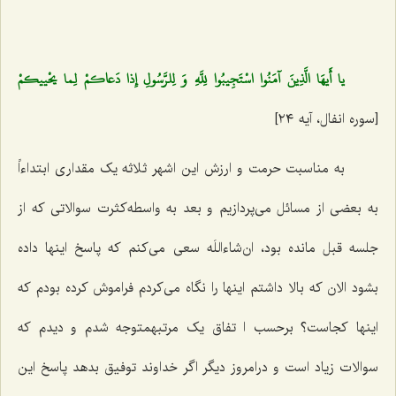
يا أَيهَا الَّذِينَ آمَنُوا اسْتَجِيبُوا لِلَّهِ وَ لِلرَّسُولِ إِذا دَعاكمْ لِما يحْييكمْ‌
[سوره انفال، آیه ٢٤]
به مناسبت حرمت و ارزش این اشهر ثلاثه یک مقداری ابتداءاً
به بعضی از مسائل می‌پردازیم و بعد به واسطه‌کثرت سوالاتی که از
جلسه قبل مانده بود، ان‌شاءاللَه سعی می‌کنم که پاسخ اینها داده
بشود الان که بالا داشتم اینها را نگاه می‌کردم فراموش کرده بودم که
اینها کجاست؟ برحسب ا تفاق یک مرتبهمتوجه شدم و دیدم که
سوالات زیاد است و درامروز دیگر اگر خداوند توفیق بدهد پاسخ این