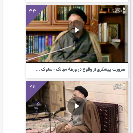
33
ضرورت پیشگری از وقوع در ورطۀ مهالک - سلوک ...
26