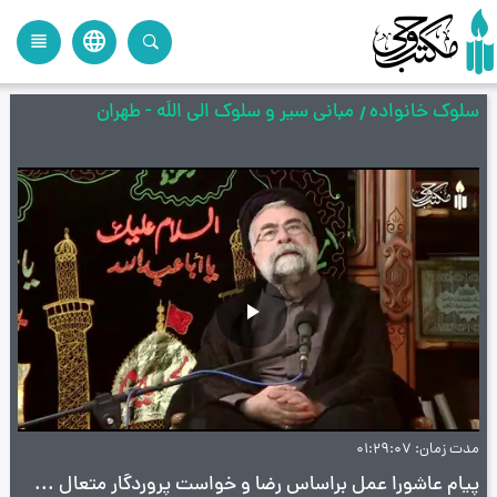
language
view_headline
close
search
سلوک خانواده
مبانی سیر و سلوک الی اللَه - طهران
پخش
ویدیو
مدت زمان
01:29:07
پیام عاشورا عمل براساس رضا و خواست پروردگار متعال در همه شؤون زندگی - سلوک خانواده - مبانی سیر و سلوک الی اللَه - طهران - ج40 - آیت‌ الله سید محمد محسن طهرانی