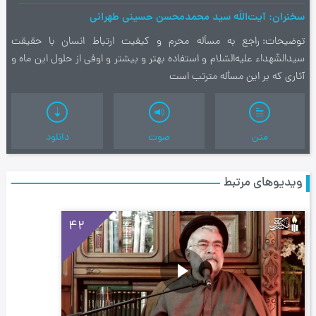
سخنران
آیت‌اللَه سید محمدمحسن حسینی طهرانی
توضیحات
راجع به مسأله محرم و كیفیت ارتباط انسان با حقیقت
سیدالشّهداء علیه‌السّلام و استفاده بهتر و بیشتر و اوفی از حلول این ماه و
آثاری كه بر این مسأله مترتب است
متن
صوت
دانلود
ویدیوهای مرتبط
42