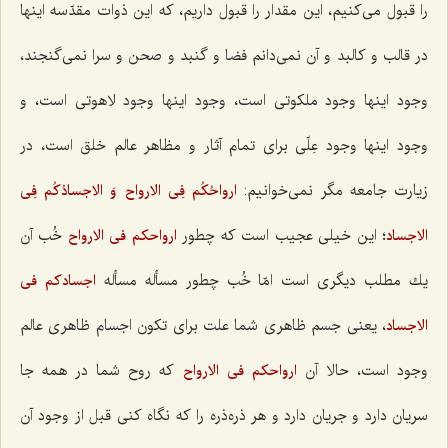
را قبول می‌كنیم، این مقدار را قبول داریم، كه این ذوات مقدّسه اینها
در قالب و كالبد و آن نمی‌دانم فضا و گنبد و صحن و سرا نمی‌گنجند،
وجود اینها وجود ملكوتی است، وجود اینها وجود لاهوتی است، و
وجود اینها وجود عِلّی برای تمام آثار و مظاهر عالم خلق است، در
زیارت جامعه مگر نمی‌خوانیم:
ارواحُكُم فِی الارواح وَ الاجسادُكُم فِی
؛ این خیلی عجیب است كه چطور
خُب آن
الاجساد
ارواحكم فی الارواح
یك مطلب دیگری است امّا خُب چطور مسأله مسأله
اجسادكم فی
، یعنی جسم ظاهری شما علت برای تكون اجسام ظاهری عالم
الاجساد
وجود است، حالا آن
كه روح شما در همه جا
ارواحكم فی الارواح
سریان دارد و جریان دارد و هر ذره‌ذره را كه نگاه كنی قبل از وجود آن