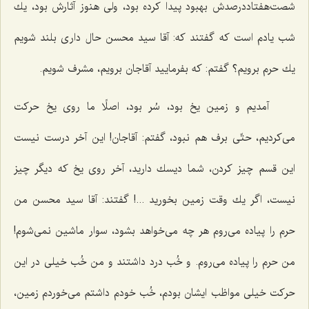
شصت‌هفتاددرصدش بهبود پیدا كرده بود، ولی هنوز آثارش بود، یك
شب یادم است كه گفتند كه: آقا سید محسن حال داری بلند شویم
یك حرم برویم؟ گفتم: كه بفرمایید آقاجان برویم، مشرف شویم.
آمدیم و زمین یخ بود، سُر بود، اصلًا ما روی یخ حركت
می‌كردیم، حتّی برف هم نبود، گفتم: آقاجان! این آخر درست نیست
این قسم چیز كردن، شما دیسك دارید، آخر روی یخ كه دیگر چیز
نیست، اگر یك وقت زمین بخورید ...! گفتند: آقا سید محسن من
حرم را پیاده می‌روم هر چه می‌خواهد بشود، سوار ماشین نمی‌شوم!
من حرم را پیاده می‌روم. و خُب درد داشتند و من خُب خیلی در این
حركت خیلی مواظب ایشان بودم، خُب خودم داشتم می‌خوردم زمین،