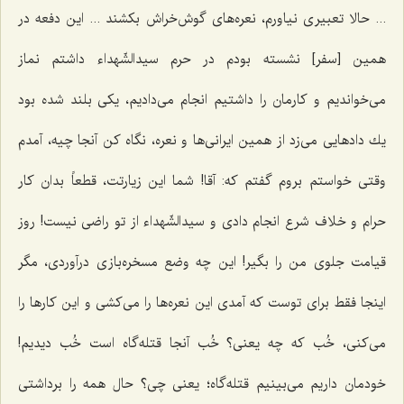
... حالا تعبیری نیاورم، نعره‌های گوش‌خراش بكشند ... این دفعه در
همین [سفر] نشسته بودم در حرم سیدالشّهداء داشتم نماز
می‌خواندیم و كارمان را داشتیم انجام می‌دادیم، یكی بلند شده بود
یك دادهایی می‌زد از همین ایرانی‌ها و نعره، نگاه كن آنجا چیه، آمدم
وقتی خواستم بروم گفتم كه: آقا! شما این زیارتت، قطعاً بدان كار
حرام و خلاف شرع انجام دادی و سیدالشّهداء از تو راضی نیست! روز
قیامت جلوی من را بگیر! این چه وضع مسخره‌بازی درآوردی، مگر
اینجا فقط برای توست كه آمدی این نعره‌ها را می‌كشی و این كارها را
می‌كنی، خُب كه چه یعنی؟ خُب آنجا قتله‌گاه است خُب دیدیم!
خودمان داریم می‌بینیم قتله‌گاه؛ یعنی چی؟ حال همه را برداشتی