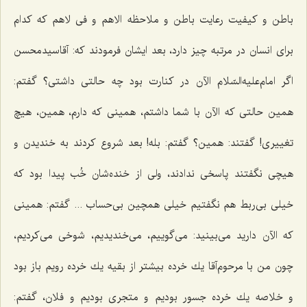
باطن و كیفیت رعایت باطن و ملاحظه الاهم و فی لاهم كه كدام
برای انسان در مرتبه چیز دارد، بعد ایشان فرمودند كه: آقاسیدمحسن
اگر امام‌علیه‌السّلام الآن در كنارت بود چه حالتی داشتی؟ گفتم:
همین حالتی كه الآن با شما داشتم، همینی كه دارم، همین، هیچ
تغییری! گفتند: همین؟ گفتم: بله! بعد شروع كردند به خندیدن و
هیچی نگفتند پاسخی ندادند، ولی از خنده‌شان خُب پیدا بود كه
خیلی بی‌ربط هم نگفتیم خیلی همچین بی‌حساب ... گفتم: همینی
كه الآن دارید می‌بینید: می‌گوییم، می‌خندیدیم، شوخی می‌كردیم،
چون من با مرحوم‌آقا یك خرده بیشتر از بقیه یك خرده رویم باز بود
و خلاصه یك خرده جسور بودیم و متجری بودیم و فلان، گفتم: