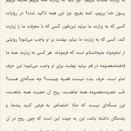
به زیارت عتبات برویم؟ چرا باید به زیارت مكّه برویم مدینه برویم
رسول خدا برویم، ائمه بقیع، چرا این همه تاكید شده؟ در روایات
كسی كه به زیارت ما بیاید این‌طور، كسی كه با معرفت ما را زیارت
كند، كسی كه به زیارت ما بیاید بهشت بر او واجب می‌شود! روایتی
از امام‌جواد علیه‌السّلام است كه فرمودند: هر كسی به زیارت عمه ما
فاطمه‌معصومه در قم بیاید بهشت برای او واجب می‌شود؛ این حرف
امام است، حرف بنده نیست، قضیه چیست؟ چه مسأله‌ای هست؟
خُب حضرت‌معصومه همه جاهست، روح آن حضرت همه جاهست،
این مسأله‌ای نیست كه حالا اختصاص به فرض كنید یك‌جا و
یك‌مكان داشته باشد، این به جهت این است كه چون روح در آن