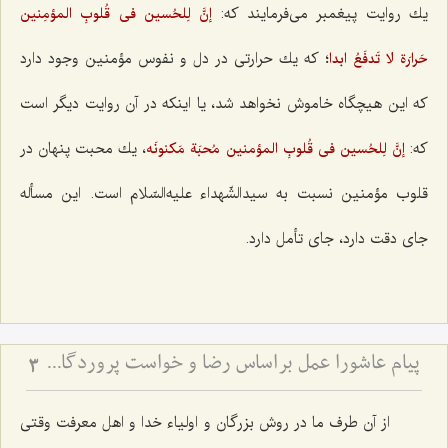
یك روایت پیغمبر می‌فرمایند كه:
إنَّ لِلحُسین فی قُلوبِ المؤمِنین
؛ كه یك حرارتی در دل و نفوس مؤمنین وجود دارد
حَرارَة لا تَدفَعُ ابدا
كه این هیچگاه خاموش نخواهد شد، یا اینكه در آن روایت دیگر است
كه:
، یك محبت پنهان در
إنَّ لِلحُسین فی قُلوبِ المؤمنین مُحبَة مَكنونَه
قلوب مؤمنین نسبت به سیدالشّهداء علیه‌السّلام است. این مسأله
جای دقت دارد، جای تأمل دارد.
پیام عاشورا عمل براساس رضا و خواست پروردگار متعال در همه شؤون زندگی
3
از آن طرف ما در روش بزرگان و اولیاء خدا و اهل معرفت وقتی