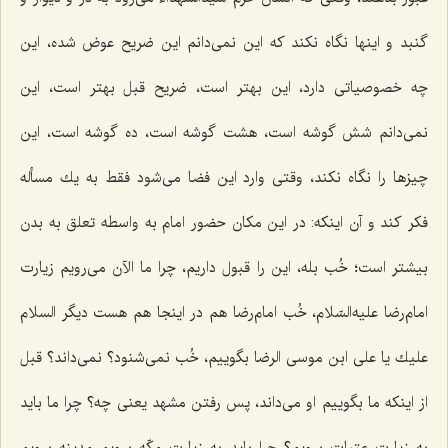
گنبد و اینها نگاه نكند كه این نمی‌دانم این ضریح عوض شده، این
چه خصوصیاتی دارد، این بهتر است، ضریح قبل بهتر است، این
نمی‌دانم شش گوشه است، هشت گوشه است، ده گوشه است، این
چیزها را نگاه نكند، وقتی وارد این فضا می‌شود فقط به یك مسأله
فكر كند و آن اینكه: در این مكان حضور امام به واسطه تعلق به بدن
بیشتر است؛ خُب بله، این را قبول داریم، چرا ما الآن می‌رویم زیارت
امام‌رضا علیه‌السّلام، خُب امام‌رضا هم در اینجا هم هست دیگر السلام
علیك یا علی ابن موسی الرضا بگوییم، خُب نمی‌شنود؟ نمی‌داند؟ قبل
از اینكه ما بگوییم او می‌داند، پس رفتن مشهد یعنی چه؟ چرا ما باید