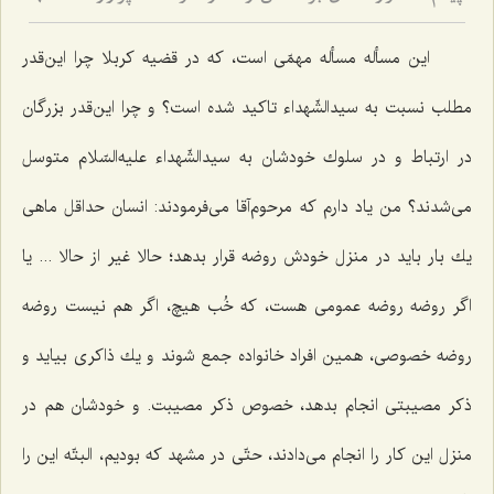
9
این مسأله مسأله مهمّی است، كه در قضیه كربلا چرا این‌قدر
مطلب نسبت به سیدالشّهداء تاكید شده است؟ و چرا این‌قدر بزرگان
در ارتباط و در سلوك خودشان به سیدالشّهداء علیه‌السّلام متوسل
می‌شدند؟ من یاد دارم كه مرحوم‌آقا می‌فرمودند: انسان حداقل ماهی
یك بار باید در منزل خودش روضه قرار بدهد؛ حالا غیر از حالا ... یا
اگر روضه روضه عمومی هست، كه خُب هیچ، اگر هم نیست روضه
روضه خصوصی، همین افراد خانواده جمع شوند و یك ذاكری بیاید و
ذكر مصیبتی انجام بدهد، خصوص ذكر مصیبت. و خودشان هم در
منزل این كار را انجام می‌دادند، حتّی در مشهد كه بودیم، البتّه این را