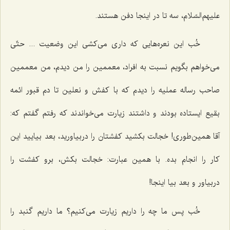
علیهم‌السّلام، سه تا در اینجا دفن هستند.
خُب این نعره‌هایی كه داری می‌كشی این وضعیت ... حتّی
می‌خواهم بگویم نسبت به افراد، معممین را من دیدم، من معممین
صاحب رساله عملیه را دیدم كه با كفش و نعلین تا دم قبور ائمه
بقیع ایستاده بودند و داشتند زیارت می‌خواندند كه رفتم گفتم كه:
آقا همین‌طوری! خجالت بكشید كفشتان را دربیاورید، بعد بیایید این
كار را انجام بده. با همین عبارت: خجالت بكش، برو كفشت را
دربیاور و بعد بیا اینجا!
خُب پس ما چه را داریم زیارت می‌كنیم؟ ما داریم گنبد را