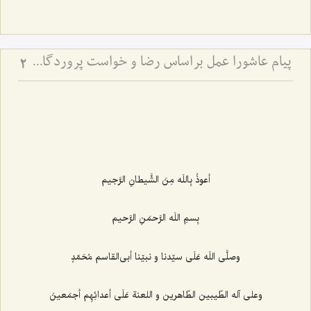
پیام عاشورا عمل براساس رضا و خواست پروردگار متعال در همه شؤون زندگی
2
أعوذُ بِاللَه مِنَ الشَّيطانِ الرَّجيم‌
بِسمِ اللَه الرَّحمَنِ الرَّحيم‌
وصلَّى اللَه عَلَى سيّدنا و نبيّنا أبى‌القاسم مُحَمّدٍ
وعلى آله الطّيبين الطّاهرين و اللعنة عَلَى أعدائِهِم أجمَعينَ‌